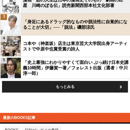
星 川崎のぼる伝」読売新聞西部本社文化部著
3
「身近にあるドラッグ的なものや脱法性に自覚的にな
ることが大切」──「脱法」磯部涼氏
4
コ本や（神楽坂）店主は東京芸大大学院出身アーティ
ストで中原中也賞受賞の詩人
5
「史上最強にわかりやすくて面白い ぶっ続け日本史講
義10時間」伊藤賀一著／フォレスト出版（選者：中川
淳一郎）
もっとみる
最新のBOOKS記事