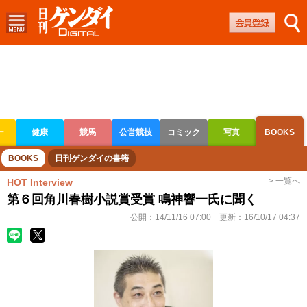
ー
健康
競馬
公営競技
コミック
写真
BOOKS
ボートレース
競輪
オートレース
BOOKS
日刊ゲンダイの書籍
> 一覧へ
HOT Interview
第６回角川春樹小説賞受賞 鳴神響一氏に聞く
公開：
14/11/16 07:00
更新：
16/10/17 04:37