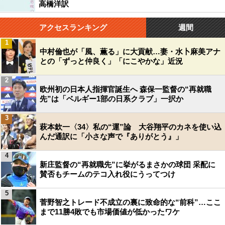
高橋洋訳
アクセスランキング
週間
1
中村倫也が「風、薫る」に大貢献…妻・水卜麻美アナ
との「ずっと仲良く」「にこやかな」近況
2
欧州初の日本人指揮官誕生へ 森保一監督の“再就職
先”は「ベルギー1部の日系クラブ」一択か
3
萩本欽一〈34〉私の“運”論 大谷翔平のカネを使い込
んだ通訳に「小さな声で『ありがとう』」
4
新庄監督の“再就職先”に挙がるまさかの球団 采配に
賛否もチームのテコ入れ役にうってつけ
5
菅野智之トレード不成立の裏に致命的な“前科”…ここ
まで11勝4敗でも市場価値が低かったワケ