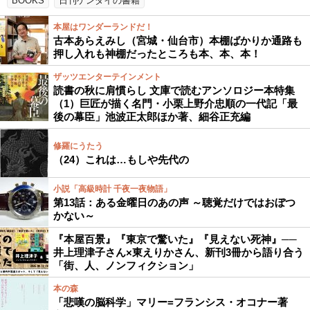
BOOKS
日刊ゲンダイの書籍
本屋はワンダーランドだ！
古本あらえみし（宮城・仙台市）本棚ばかりか通路も
押し入れも神棚だったところも本、本、本！
ザッツエンターテインメント
読書の秋に肩慣らし 文庫で読むアンソロジー本特集
（1）巨匠が描く名門・小栗上野介忠順の一代記「最
後の幕臣」池波正太郎ほか著、細谷正充編
修羅にうたう
（24）これは…もしや先代の
小説「高級時計 千夜一夜物語」
第13話：ある金曜日のあの声 ～聴覚だけではおぼつ
かない～
『本屋百景』『東京で驚いた』『見えない死神』──
井上理津子さん×東えりかさん、新刊3冊から語り合う
「街、人、ノンフィクション」
本の森
「悲嘆の脳科学」マリー=フランシス・オコナー著