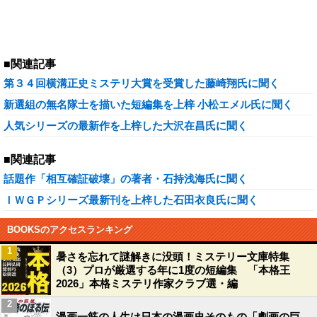
■関連記事
第３４回横溝正史ミステリ大賞を受賞した藤崎翔氏に聞く
新選組の無名隊士を描いた短編集を上梓 小松エメル氏に聞く
人気シリーズの最新作を上梓した大沢在昌氏に聞く
■関連記事
話題作「相互確証破壊」の著者・石持浅海氏に聞く
ＩＷＧＰシリーズ最新刊を上梓した石田衣良氏に聞く
BOOKSのアクセスランキング
1
暑さを忘れて謎解きに没頭！ミステリー文庫特集
（3）プロが厳選する年に1度の短編集 「本格王
2026」本格ミステリ作家クラブ選・編
2
漫画一筋の人生は日本の漫画史そのもの「劇画の巨