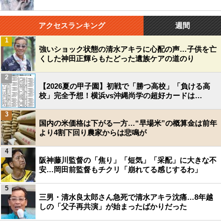
アクセスランキング
週間
1
強いショック状態の清水アキラに心配の声…子供を亡
くした神田正輝らもたどった遺族ケアの道のり
2
【2026夏の甲子園】初戦で「勝つ高校」「負ける高
校」完全予想！横浜vs沖縄尚学の超好カードは…
3
国内の米価格は下がる一方…“早場米”の概算金は前年
より4割下回り農家からは悲鳴が
4
阪神藤川監督の「焦り」「短気」「采配」に大きな不
安…岡田前監督もチクリ「崩れてる感じするわ」
5
三男・清水良太郎さん急死で清水アキラ沈痛…8年越
しの「父子再共演」が始まったばかりだった