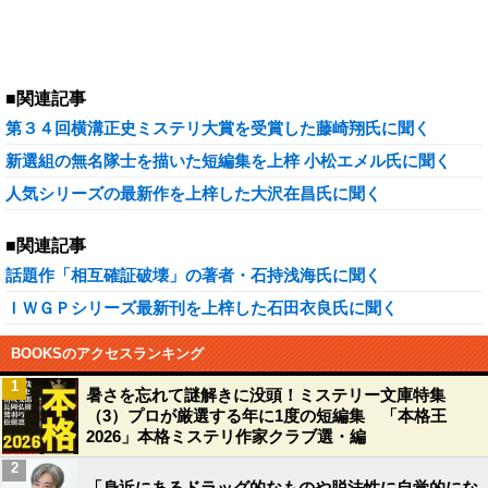
■関連記事
第３４回横溝正史ミステリ大賞を受賞した藤崎翔氏に聞く
新選組の無名隊士を描いた短編集を上梓 小松エメル氏に聞く
人気シリーズの最新作を上梓した大沢在昌氏に聞く
■関連記事
話題作「相互確証破壊」の著者・石持浅海氏に聞く
ＩＷＧＰシリーズ最新刊を上梓した石田衣良氏に聞く
BOOKSのアクセスランキング
1
暑さを忘れて謎解きに没頭！ミステリー文庫特集
（3）プロが厳選する年に1度の短編集 「本格王
2026」本格ミステリ作家クラブ選・編
2
「身近にあるドラッグ的なものや脱法性に自覚的にな