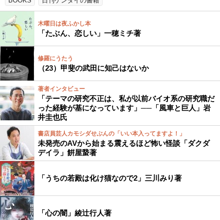
BOOKS
日刊ゲンダイの書籍
木曜日は夜ふかし本
「たぶん、恋しい」一穂ミチ著
修羅にうたう
（23）甲斐の武田に知己はないか
著者インタビュー
「テーマの研究不正は、私が以前バイオ系の研究職だ
った経験が基になっています」──「風車と巨人」岩
井圭也氏
書店員芸人カモシダせぶんの「いい本入ってますよ！」
未発売のAVから始まる震えるほど怖い怪談「ダクダ
デイラ」餠屋䖸著
「うちの若殿は化け猫なので2」三川みり著
「心の闇」綾辻行人著