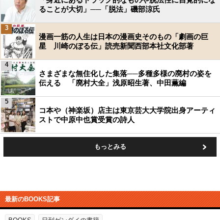
ることが大切」──「脱法」磯部涼氏
3
漫画一筋の人生は日本の漫画史そのもの「劇画の巨
星 川崎のぼる伝」読売新聞西部本社文化部著
4
さまざまな無住化した集落──多種多様の廃村の姿を
伝える 「廃村大全」浅原昭生著、中田薫編
5
コ本や（神楽坂）店主は東京芸大大学院出身アーティ
ストで中原中也賞受賞の詩人
もっとみる
最新のBOOKS記事