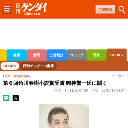
ー
健康
競馬
公営競技
コミック
写真
BOOKS
ボートレース
競輪
オートレース
BOOKS
日刊ゲンダイの書籍
> 一覧へ
HOT Interview
第６回角川春樹小説賞受賞 鳴神響一氏に聞く
公開：
14/11/16 07:00
更新：
16/10/17 04:37