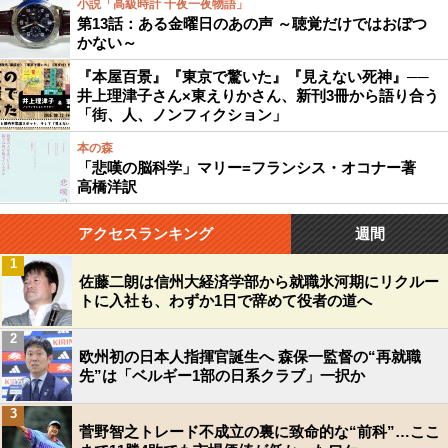
小説「高級時計 千夜一夜物語」
第13話：ある金曜日のあの声 ～聴覚だけではおぼつ
かない～
『本屋百景』『東京で驚いた』『見えない死神』──
井上理津子さん×東えりかさん、新刊3冊から語り合う
「街、人、ノンフィクション」
本の森
「悲嘆の脳科学」マリー=フランシス・オコナー著
高橋洋訳
アクセスランキング
週間
1
佐藤二朗は信州大経済学部から就職氷河期にリクルー
トに入社も、わずか1日で辞めて役者の道へ
2
欧州初の日本人指揮官誕生へ 森保一監督の“再就職
先”は「ベルギー1部の日系クラブ」一択か
3
菅野智之トレード不成立の裏に致命的な“前科”…ここ