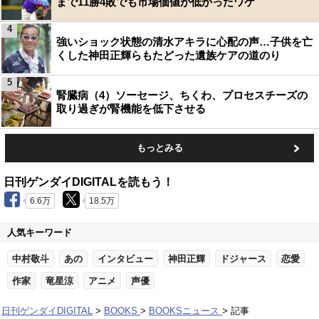
まで11勝4敗でも市場価値が低かったワケ
4
強いショック状態の清水アキラに心配の声…子供を亡
くした神田正輝らもたどった遺族ケアの道のり
5
腎臓病（4）ソーセージ、ちくわ、プロセスチーズの
取り過ぎが腎機能を低下させる
もっとみる
日刊ゲンダイDIGITALを読もう！
6.6万
18.5万
人気キーワード
中村敬斗
あの
インタビュー
神田正輝
ドジャース
恋愛
作家
竜星涼
アニメ
声優
日刊ゲンダイDIGITAL
BOOKS
BOOKSニュース
記事