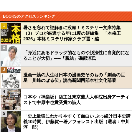
BOOKSのアクセスランキング
1
暑さを忘れて謎解きに没頭！ミステリー文庫特集
（3）プロが厳選する年に1度の短編集 「本格王
2026」本格ミステリ作家クラブ選・編
2
「身近にあるドラッグ的なものや脱法性に自覚的にな
ることが大切」──「脱法」磯部涼氏
3
漫画一筋の人生は日本の漫画史そのもの「劇画の巨
星 川崎のぼる伝」読売新聞西部本社文化部著
4
コ本や（神楽坂）店主は東京芸大大学院出身アーティ
ストで中原中也賞受賞の詩人
5
「史上最強にわかりやすくて面白い ぶっ続け日本史講
義10時間」伊藤賀一著／フォレスト出版（選者：中川
淳一郎）