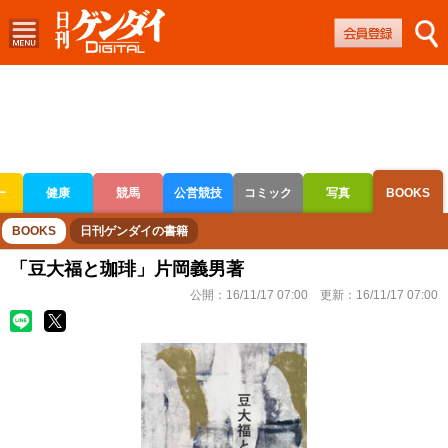
ー
健康
競馬
公営競技
コミック
写真
BOOKS
ボートレース
競輪
オートレース
BOOKS
日刊ゲンダイの書籍
「豆大福と珈琲」片岡義男著
公開：
16/11/17 07:00
更新：
16/11/17 07:00