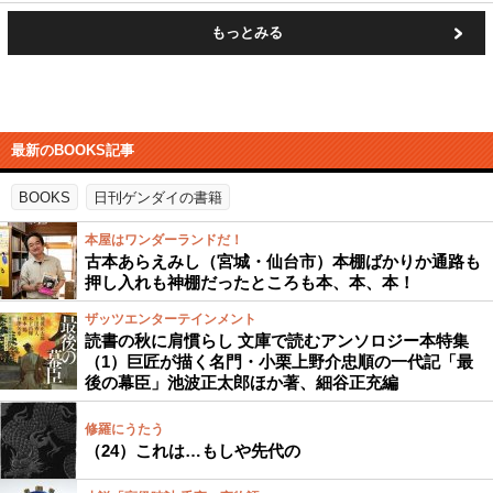
もっとみる
最新のBOOKS記事
BOOKS
日刊ゲンダイの書籍
本屋はワンダーランドだ！
古本あらえみし（宮城・仙台市）本棚ばかりか通路も
押し入れも神棚だったところも本、本、本！
ザッツエンターテインメント
読書の秋に肩慣らし 文庫で読むアンソロジー本特集
（1）巨匠が描く名門・小栗上野介忠順の一代記「最
後の幕臣」池波正太郎ほか著、細谷正充編
修羅にうたう
（24）これは…もしや先代の