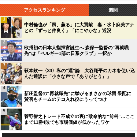
アクセスランキング
週間
1
中村倫也が「風、薫る」に大貢献…妻・水卜麻美アナ
との「ずっと仲良く」「にこやかな」近況
2
欧州初の日本人指揮官誕生へ 森保一監督の“再就職
先”は「ベルギー1部の日系クラブ」一択か
3
萩本欽一〈34〉私の“運”論 大谷翔平のカネを使い込
んだ通訳に「小さな声で『ありがとう』」
4
新庄監督の“再就職先”に挙がるまさかの球団 采配に
賛否もチームのテコ入れ役にうってつけ
5
菅野智之トレード不成立の裏に致命的な“前科”…ここ
まで11勝4敗でも市場価値が低かったワケ