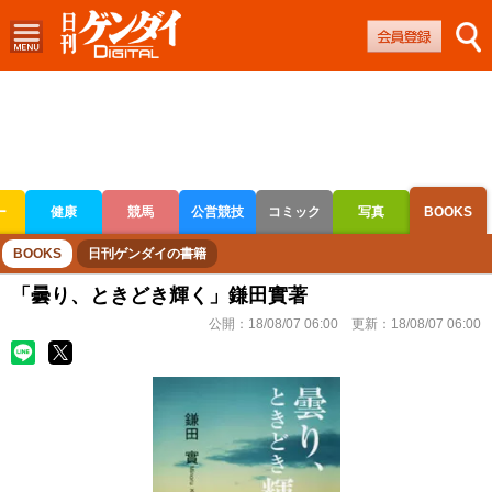
ー
健康
競馬
公営競技
コミック
写真
BOOKS
ボートレース
競輪
オートレース
BOOKS
日刊ゲンダイの書籍
「曇り、ときどき輝く」鎌田實著
公開：
18/08/07 06:00
更新：
18/08/07 06:00