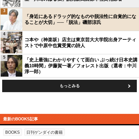
3
「身近にあるドラッグ的なものや脱法性に自覚的にな
ることが大切」──「脱法」磯部涼氏
4
コ本や（神楽坂）店主は東京芸大大学院出身アーティ
ストで中原中也賞受賞の詩人
5
「史上最強にわかりやすくて面白い ぶっ続け日本史講
義10時間」伊藤賀一著／フォレスト出版（選者：中川
淳一郎）
もっとみる
最新のBOOKS記事
BOOKS
日刊ゲンダイの書籍