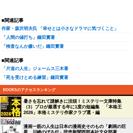
■関連記事
作家・森沢明夫氏 「幸せとは小さなドラマに気づくこと」
「人間の値打ち」鎌田實著
「検査なんか嫌いだ」鎌田實著
■関連記事
「片道の人生」ジェームス三木著
「死を受けとめる練習」鎌田實著
BOOKSのアクセスランキング
1
暑さを忘れて謎解きに没頭！ミステリー文庫特集
（3）プロが厳選する年に1度の短編集 「本格王
2026」本格ミステリ作家クラブ選・編
2
漫画一筋の人生は日本の漫画史そのもの「劇画の巨
星 川崎のぼる伝」読売新聞西部本社文化部著