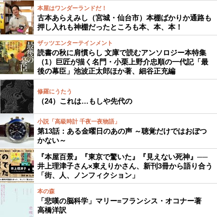
本屋はワンダーランドだ！
古本あらえみし（宮城・仙台市）本棚ばかりか通路も
押し入れも神棚だったところも本、本、本！
ザッツエンターテインメント
読書の秋に肩慣らし 文庫で読むアンソロジー本特集
（1）巨匠が描く名門・小栗上野介忠順の一代記「最
後の幕臣」池波正太郎ほか著、細谷正充編
修羅にうたう
（24）これは…もしや先代の
小説「高級時計 千夜一夜物語」
第13話：ある金曜日のあの声 ～聴覚だけではおぼつ
かない～
『本屋百景』『東京で驚いた』『見えない死神』──
井上理津子さん×東えりかさん、新刊3冊から語り合う
「街、人、ノンフィクション」
本の森
「悲嘆の脳科学」マリー=フランシス・オコナー著
高橋洋訳