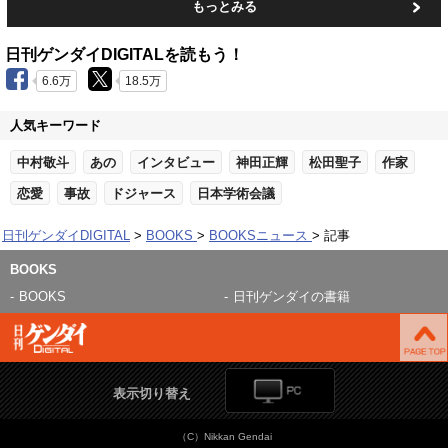
もっとみる
日刊ゲンダイDIGITALを読もう！
6.6万
18.5万
人気キーワード
中村敬斗
あの
インタビュー
神田正輝
松田聖子
作家
恋愛
事故
ドジャース
日本学術会議
日刊ゲンダイDIGITAL
BOOKS
BOOKSニュース
記事
BOOKS
BOOKS
日刊ゲンダイの書籍
表示切り替え
（C）Nikkan Gendai