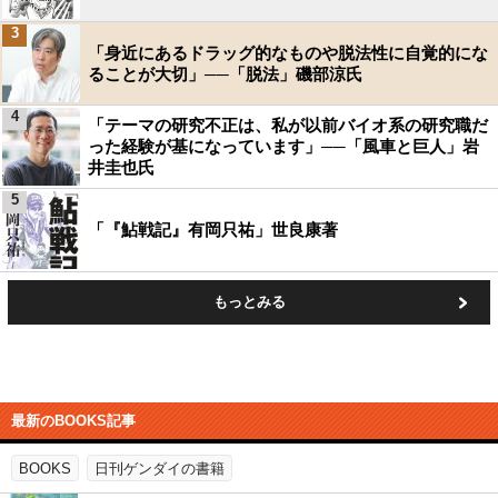
3
「身近にあるドラッグ的なものや脱法性に自覚的にな
ることが大切」──「脱法」磯部涼氏
4
「テーマの研究不正は、私が以前バイオ系の研究職だ
った経験が基になっています」──「風車と巨人」岩
井圭也氏
5
「『鮎戦記』有岡只祐」世良康著
もっとみる
最新のBOOKS記事
BOOKS
日刊ゲンダイの書籍