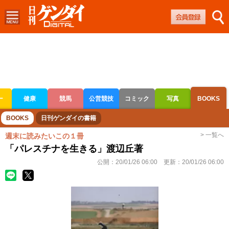
ー
健康
競馬
公営競技
コミック
写真
BOOKS
ボートレース
競輪
オートレース
BOOKS
日刊ゲンダイの書籍
> 一覧へ
週末に読みたいこの１冊
「パレスチナを生きる」渡辺丘著
公開：
20/01/26 06:00
更新：
20/01/26 06:00