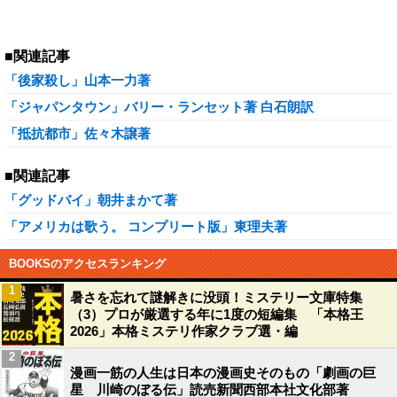
■関連記事
「後家殺し」山本一力著
「ジャパンタウン」バリー・ランセット著 白石朗訳
「抵抗都市」佐々木譲著
■関連記事
「グッドバイ」朝井まかて著
「アメリカは歌う。 コンプリート版」東理夫著
BOOKSのアクセスランキング
1
暑さを忘れて謎解きに没頭！ミステリー文庫特集
（3）プロが厳選する年に1度の短編集 「本格王
2026」本格ミステリ作家クラブ選・編
2
漫画一筋の人生は日本の漫画史そのもの「劇画の巨
星 川崎のぼる伝」読売新聞西部本社文化部著