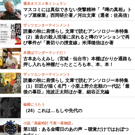
週末オススメ本ミシュラン
マスコミには真似できない突撃精神「『噂の真相』ト
ップ屋稼業」西岡研介著／河出文庫（選者：佐高信）
ザッツエンターテインメント
読書の秋に肩慣らし 文庫で読むアンソロジー本特集
（2）過去の殺人現場に戻れると噂のマンションで再
び事件が「裏切りの捜査線」米澤穂信ほか著
本屋はワンダーランドだ！
古本あらえみし（宮城・仙台市）本棚ばかりか通路も
押し入れも神棚だったところも本、本、本！
ザッツエンターテインメント
読書の秋に肩慣らし 文庫で読むアンソロジー本特集
（1）巨匠が描く名門・小栗上野介忠順の一代記「最
後の幕臣」池波正太郎ほか著、細谷正充編
修羅にうたう
（24）これは…もしや先代の
小説「高級時計 千夜一夜物語」
第13話：ある金曜日のあの声 ～聴覚だけではおぼつ
かない～