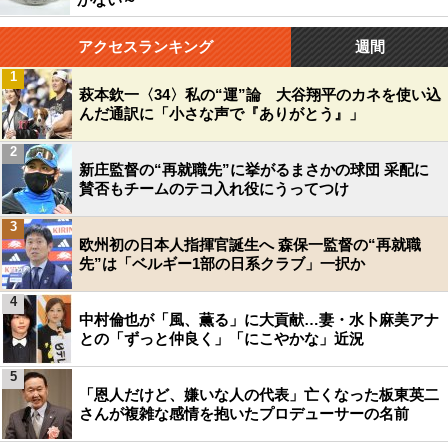
アクセスランキング
週間
1
萩本欽一〈34〉私の“運”論 大谷翔平のカネを使い込
んだ通訳に「小さな声で『ありがとう』」
2
新庄監督の“再就職先”に挙がるまさかの球団 采配に
賛否もチームのテコ入れ役にうってつけ
3
欧州初の日本人指揮官誕生へ 森保一監督の“再就職
先”は「ベルギー1部の日系クラブ」一択か
4
中村倫也が「風、薫る」に大貢献…妻・水卜麻美アナ
との「ずっと仲良く」「にこやかな」近況
5
「恩人だけど、嫌いな人の代表」亡くなった板東英二
さんが複雑な感情を抱いたプロデューサーの名前