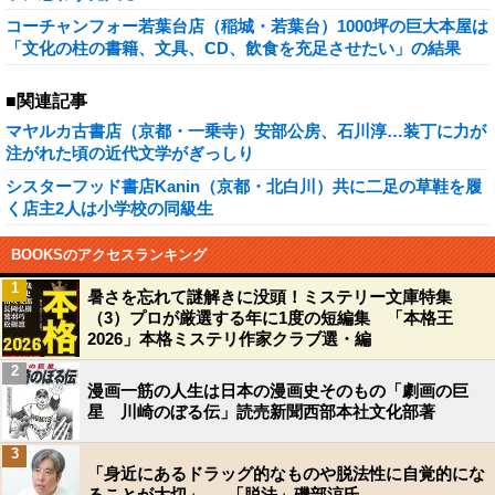
コーチャンフォー若葉台店（稲城・若葉台）1000坪の巨大本屋は
「文化の柱の書籍、文具、CD、飲食を充足させたい」の結果
■関連記事
マヤルカ古書店（京都・一乗寺）安部公房、石川淳…装丁に力が
注がれた頃の近代文学がぎっしり
シスターフッド書店Kanin（京都・北白川）共に二足の草鞋を履
く店主2人は小学校の同級生
BOOKSのアクセスランキング
1
暑さを忘れて謎解きに没頭！ミステリー文庫特集
（3）プロが厳選する年に1度の短編集 「本格王
2026」本格ミステリ作家クラブ選・編
2
漫画一筋の人生は日本の漫画史そのもの「劇画の巨
星 川崎のぼる伝」読売新聞西部本社文化部著
3
「身近にあるドラッグ的なものや脱法性に自覚的にな
ることが大切」──「脱法」磯部涼氏