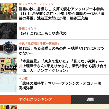
ザッツエンターテインメント
読書の秋に肩慣らし 文庫で読むアンソロジー本特集
（1）巨匠が描く名門・小栗上野介忠順の一代記「最
後の幕臣」池波正太郎ほか著、細谷正充編
修羅にうたう
（24）これは…もしや先代の
小説「高級時計 千夜一夜物語」
第13話：ある金曜日のあの声 ～聴覚だけではおぼつ
かない～
『本屋百景』『東京で驚いた』『見えない死神』──
井上理津子さん×東えりかさん、新刊3冊から語り合う
「街、人、ノンフィクション」
本の森
「悲嘆の脳科学」マリー=フランシス・オコナー著
高橋洋訳
アクセスランキング
週間
1