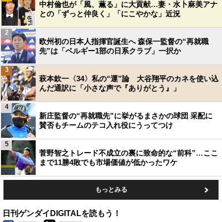
中村倫也が「風、薫る」に大貢献…妻・水卜麻美アナ
との「ずっと仲良く」「にこやかな」近況
2
欧州初の日本人指揮官誕生へ 森保一監督の“再就職
先”は「ベルギー1部の日系クラブ」一択か
3
萩本欽一〈34〉私の“運”論 大谷翔平のカネを使い込
んだ通訳に「小さな声で『ありがとう』」
4
新庄監督の“再就職先”に挙がるまさかの球団 采配に
賛否もチームのテコ入れ役にうってつけ
5
菅野智之トレード不成立の裏に致命的な“前科”…ここ
まで11勝4敗でも市場価値が低かったワケ
もっとみる
日刊ゲンダイDIGITALを読もう！