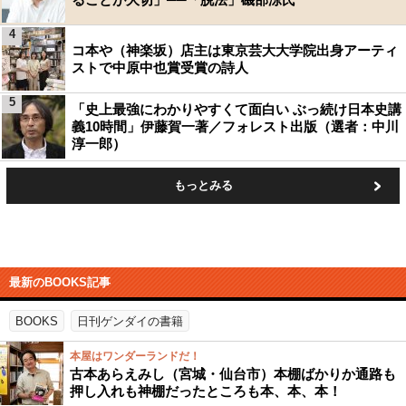
4
コ本や（神楽坂）店主は東京芸大大学院出身アーティ
ストで中原中也賞受賞の詩人
5
「史上最強にわかりやすくて面白い ぶっ続け日本史講
義10時間」伊藤賀一著／フォレスト出版（選者：中川
淳一郎）
もっとみる
最新のBOOKS記事
BOOKS
日刊ゲンダイの書籍
本屋はワンダーランドだ！
古本あらえみし（宮城・仙台市）本棚ばかりか通路も
押し入れも神棚だったところも本、本、本！