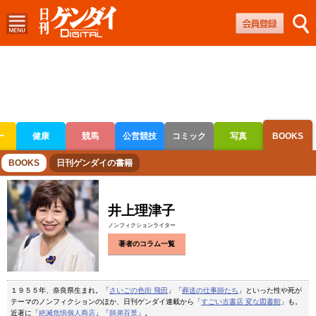
ー
健康
競馬
公営競技
コミック
写真
BOOKS
ボートレース
競輪
オートレース
BOOKS
日刊ゲンダイの書籍
井上理津子
ノンフィクションライター
著者のコラム一覧
１９５５年、奈良県生まれ。「
さいごの色街 飛田
」「
葬送の仕事師たち
」といった性や死が
テーマのノンフィクションのほか、日刊ゲンダイ連載から「
すごい古書店 変な図書館
」も。
近著に「
絶滅危惧個人商店
」「
師弟百景
」。