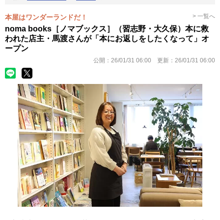
> 一覧へ
本屋はワンダーランドだ！
noma books［ノマブックス］（習志野・大久保）本に救
われた店主・馬渡さんが「本にお返しをしたくなって」オ
ープン
公開：
26/01/31 06:00
更新：
26/01/31 06:00