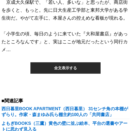
京成大久保駅で、「若い人、多いな」と思ったが、商店街
を歩くと、もっと。先に日大生産工学部と東邦大学がある学
生街だ。やがて左手に、本屋さんの控えめな看板が現れる。
「小学生の頃、毎日のように来ていた『大和屋書店』があっ
たところなんです」と、実はここが地元だったという同行カ
メ…
全文表示する
■関連記事
西日暮里BOOK APARTMENT（西日暮里） 31センチ角の本棚が
ずらり。作家・森まゆみ氏ら棚主約100人の「共同書店」
よもぎBOOKS（三鷹）黄色の壁に並ぶ絵本、平台の選書やアー
トに思わず見入る