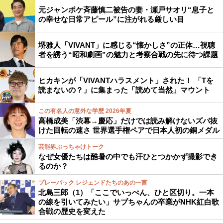
元ジャンポケ斉藤慎二被告の妻・瀬戸サオリ“息子と
の幸せな日常アピール”に注がれる厳しい目
堺雅人「VIVANT」に感じる“懐かしさ”の正体…視聴
者を誘う“昭和劇画”の魅力と考察合戦の先に待つ課題
ヒカキンが「VIVANTハラスメント」された！ 「Tを
読まないの？」に集まった「読めて当然」マウント
この有名人の意外な学歴 2026年夏
高橋成美「渋幕→慶応」だけでは読み解けないズバ抜
けた回転の速さ 世界選手権ペアで日本人初の銅メダル
芸能界ぶっちゃけトーク
なぜ女優たちは酷暑の中でも汗ひとつかかず撮影でき
るのか？
プレーバック レジェンドたちのあの一言
北島三郎（1）「ここでいっぺん、ひと区切り。一本
の線を引いてみたい」サブちゃんの卒業がNHK紅白歌
合戦の歴史を変えた