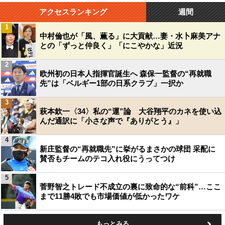
アクセスランキング
週間
1
中村倫也が「風、薫る」に大貢献…妻・水卜麻美アナ
との「ずっと仲良く」「にこやかな」近況
2
欧州初の日本人指揮官誕生へ 森保一監督の“再就職
先”は「ベルギー1部の日系クラブ」一択か
3
萩本欽一〈34〉私の“運”論 大谷翔平のカネを使い込
んだ通訳に「小さな声で『ありがとう』」
4
新庄監督の“再就職先”に挙がるまさかの球団 采配に
賛否もチームのテコ入れ役にうってつけ
5
菅野智之トレード不成立の裏に致命的な“前科”…ここ
まで11勝4敗でも市場価値が低かったワケ
もっとみる