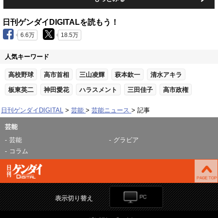
日刊ゲンダイDIGITALを読もう！
6.6万
18.5万
人気キーワード
高校野球
高市首相
三山凌輝
萩本欽一
清水アキラ
板東英二
神田愛花
ハラスメント
三田佳子
高市政権
日刊ゲンダイDIGITAL
芸能
芸能ニュース
記事
芸能
芸能
グラビア
コラム
表示切り替え