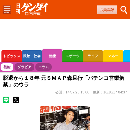
トピックス
政治・社会
芸能
スポーツ
ライフ
マネー
ボートレース
競輪
オートレース
芸能
グラビア
コラム
脱退から１８年 元ＳＭＡＰ森且行「パチンコ営業解
禁」のウラ
公開：
14/07/25 15:00
更新：
16/10/17 04:37