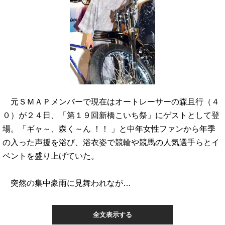
元ＳＭＡＰメンバーで現在はオートレーサーの森且行（４
０）が２４日、「第１９回新橋こいち祭」にゲストとして登
場。「ギャ～、森く～ん ！！ 」と中年女性ファンから年季
の入った声援を浴び、浴衣姿で競輪や競馬の人気選手らとイ
ベントを盛り上げていた。
突然の集中豪雨に見舞われなが…
全文表示する