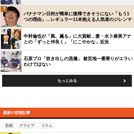
3
バナナマン日村が簡単に復帰できそうにない「もう1
つの理由」…レギュラー11本抱える人気者のジレンマ
4
中村倫也が「風、薫る」に大貢献…妻・水卜麻美アナ
との「ずっと仲良く」「にこやかな」近況
5
石原プロ「炊き出しの流儀」 被災地一番乗りがエラい
わけではない
もっとみる
最新の芸能記事
芸能
グラビア
コラム