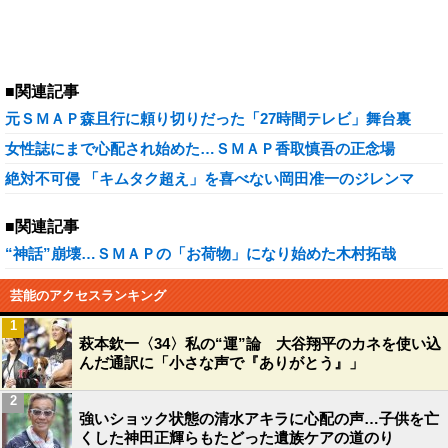
■関連記事
元ＳＭＡＰ森且行に頼り切りだった「27時間テレビ」舞台裏
女性誌にまで心配され始めた…ＳＭＡＰ香取慎吾の正念場
絶対不可侵 「キムタク超え」を喜べない岡田准一のジレンマ
■関連記事
“神話”崩壊…ＳＭＡＰの「お荷物」になり始めた木村拓哉
芸能のアクセスランキング
1
萩本欽一〈34〉私の“運”論 大谷翔平のカネを使い込
んだ通訳に「小さな声で『ありがとう』」
2
強いショック状態の清水アキラに心配の声…子供を亡
くした神田正輝らもたどった遺族ケアの道のり