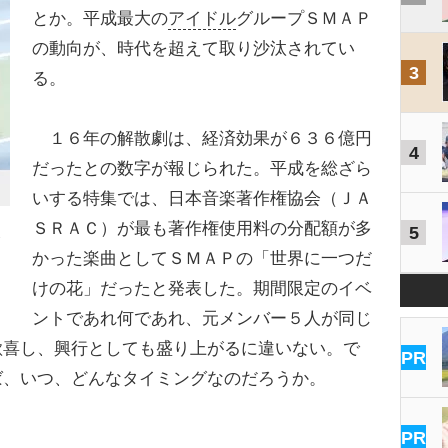
とか。平成最大の
アイドル
グループＳＭＡＰ
の動向が、時代を超えて取り沙汰されてい
3
る。
１６年の解散劇は、経済効果が６３６億円
4
だったとの数字が報じられた。平成を総ざら
いする特集では、日本音楽著作権協会（ＪＡ
ＳＲＡＣ）が最も著作権使用料の分配額が多
5
かった楽曲としてＳＭＡＰの「世界に一つだ
けの花」だったと発表した。期間限定のイベ
ントであれ何であれ、元メンバー５人が同じ
歓喜し、興行としても盛り上がるに違いない。で
PR
ば、いつ、どんなタイミングなのだろうか。
PR