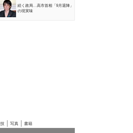
続く政局…高市首相「9月退陣」
の現実味
競技
写真
書籍