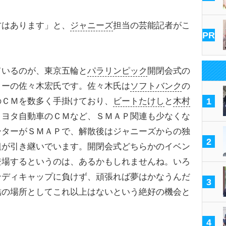
方はあります」と、
ジャニーズ
担当の芸能記者がこ
PR
ているのが、東京五輪と
パラリンピック
開閉会式の
ターの佐々木宏氏です。佐々木氏は
ソフトバンク
の
のＣＭを数多く手掛けており、
ビートたけし
と
木村
1
トヨタ自動車のＣＭなど、ＳＭＡＰ関連も少なくな
ーターがＳＭＡＰで、解散後はジャニーズからの独
2
組が引き継いでいます。開閉会式どちらかのイベン
登場するというのは、あるかもしれませんね。いろ
ンディキャップに負けず、頑張れば夢はかなうんだ
3
結の場所としてこれ以上はないという絶好の機会と
4