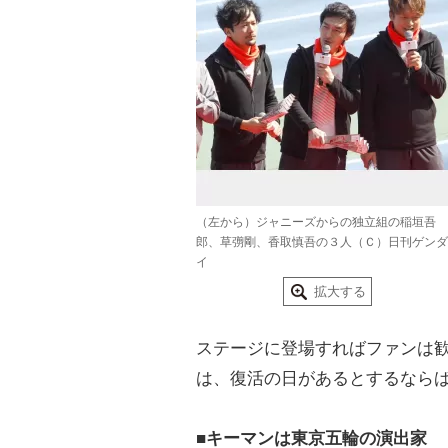
（左から）ジャニーズからの独立組の稲垣吾
郎、草彅剛、香取慎吾の３人（Ｃ）日刊ゲンダ
イ
拡大する
ステージに登場すればファンは
は、復活の日があるとするなら
■キーマンは
東京五輪
の演出家