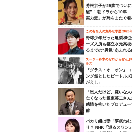
芳根京子が29歳でついに
醒”！ 朝ドラから10年
実力派」が局をまたぐ看
この有名人の意外な学歴 2026
野球少年だった亀梨和也
ーズ入所も都立水元高校
るまでの“男気”あふれる
スージー鈴木のゼロからぜんぶ
ルズ
『グラス・オニオン』コ
ング然としたビートルズ
がえし」
「恩人だけど、嫌いな人
亡くなった板東英二さん
感情を抱いたプロデュー
前
バカリ組は妻「夢眠ねむ
リ？ NHK『巡るスワン