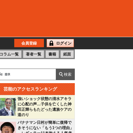
会員登録
ログイン
コラム一覧
著者一覧
書籍
紙面
芸能のアクセスランキング
強いショック状態の清水アキラ
に心配の声…子供を亡くした神
田正輝らもたどった遺族ケアの
道のり
バナナマン日村が簡単に復帰で
きそうにない「もう1つの理由」