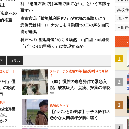
利 「急進左派では本選で勝てない」という常識を
炎上
高校野
覆すか
「広島への
高市官邸「被災地利用PV」が首相の命取りに？
清水ア
的格差
安倍元首相“コロナおこもり動画”の二の舞を自民
三田佳
党が危惧
神戸への“聖地帰還”めぐり騒然…山口組・司組長
「7年ぶりの里帰り」は実現するか
1
ア
コラム
聴くビート
テレサ・テン没後30年 極秘取材メモを解
く
バイ』僅
（69）慢性の喘息発作で緊急入
2
」の歌詞
院。酸素吸入、点滴、投薬の最晩
言
年
開示」
3
孤独のキネマ
も出演者
【白パンと独裁者】ナチス敗戦の
のに…
愚かな人間模様が胸に響く
すか？
4