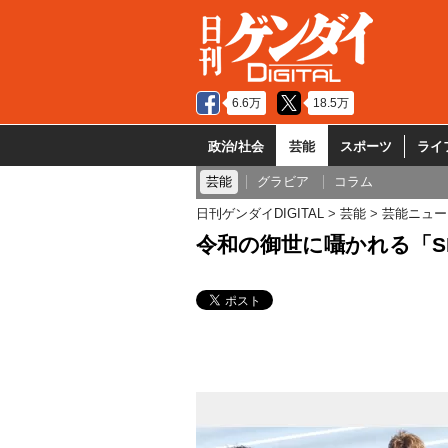
6.6万
18.5万
政治/社会
芸能
スポーツ
ライ
芸能
グラビア
コラム
日刊ゲンダイDIGITAL
芸能
芸能ニュー
令和の御世に囁かれる「S