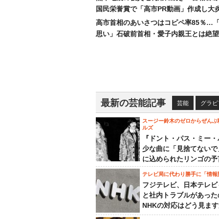
国民栄誉賞で「高市PR動画」作成し大
高市首相のあいさつはコピペ率85％…
思い」石破前首相・愛子内親王とは絶望
最新の芸能記事
芸能
グラビ
スージー鈴木のゼロからぜんぶ
ルズ
『ドント・パス・ミー・
少な曲に「見捨てないで
に込められたリンゴの予
テレビ局に代わり勝手に「情報
フジテレビ、日本テレビ
と社内トラブルがあった
NHKの対応はどう見ま