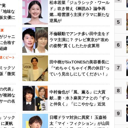
松本若菜「ジュラシック・ワール
“覚
ド」吹き替え《棒読み》論争再
…「地味な
燃…暗雲漂う主演ドラマに新たな
板女優に
逆風が
5
年夏
不倫騒動でアンチ多い田中圭をド
がジャニ
ラマ主演に？ テレビ東京が“攻め
に合格す
6
の姿勢”貫くしたたか皮算用
経緯
聴くビート
田中樹がSixTONESの美容番長に
7
ミックソ
「“めちゃくちゃイイ男の休日”っ
版「微笑
ていう見出しにしてください！」
の代表」
8
中村倫也が「風、薫る」に大貢
が複雑な
献…妻・水卜麻美アナとの「ずっ
サーの名
と仲良く」「にこやかな」近況
9
」ソック
日曜ドラマ対決に異変！ 玉森裕
』に夏帆
太「マイ・フィクション」が山田