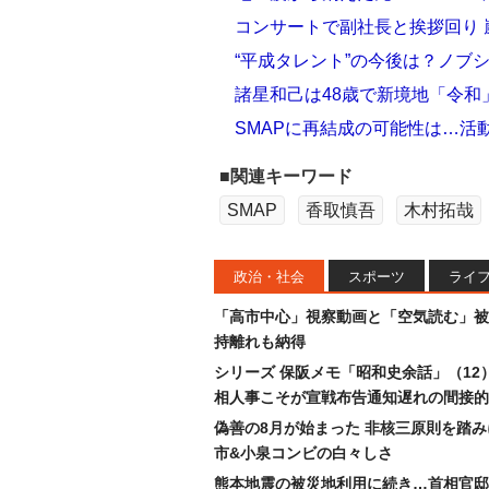
コンサートで副社長と挨拶回り 嵐
“平成タレント”の今後は？ノブ
諸星和己は48歳で新境地「令和
SMAPに再結成の可能性は…活
■関連キーワード
SMAP
香取慎吾
木村拓哉
政治・社会
スポーツ
ライ
「高市中心」視察動画と「空気読む」被
持離れも納得
シリーズ 保阪メモ「昭和史余話」（12
相人事こそが宣戦布告通知遅れの間接的
偽善の8月が始まった 非核三原則を踏
市&小泉コンビの白々しさ
熊本地震の被災地利用に続き…首相官邸