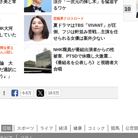
さ美と常
涼介「一次元の挿し木」を猛追す
るワケ
10
芸能界クロスロード
ビ
夏ドラマはTBS「VIVANT」が圧
HK大河
倒、フジは軒並み苦戦…主演を任
していた
せられる女優は案外少ない
の間を変え
NHK職員が番組出演者からの性
～んぶ話し
被害、PTSDで休職し大激震…
《番組名を公表しろ》と視聴者大
”論 大
合唱
だ通訳に
う』」
う！
6.6万
18.5万
芸能
スポーツ
ライフ
経済
健康
コミック
競馬
公営
ラビア
コラム