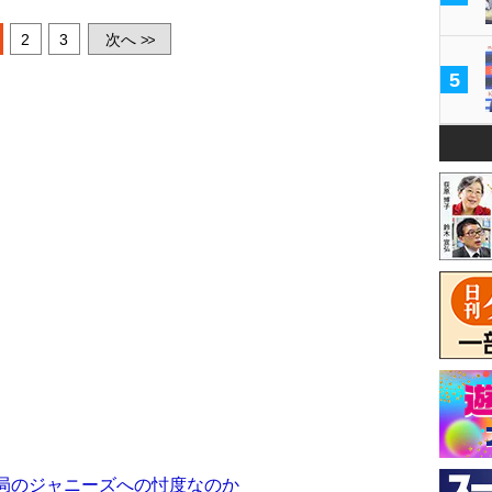
2
3
次へ
>>
5
V局のジャニーズへの忖度なのか