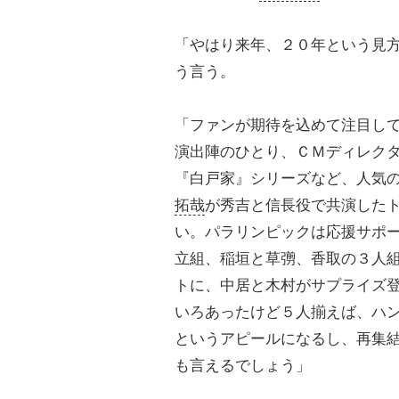
「やはり来年、２０年という見
う言う。
「ファンが期待を込めて注目し
演出陣のひとり、ＣＭディレク
『白戸家』シリーズなど、人気
拓哉
が秀吉と信長役で共演した
い。パラリンピックは応援サポ
立組、稲垣と草彅、香取の３人
トに、中居と木村がサプライズ
いろあったけど５人揃えば、ハ
というアピールになるし、再集
も言えるでしょう」