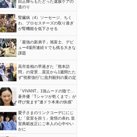
田正輝らもたどった遺族ケアの
道のり
腎臓病（4）ソーセージ、ちく
わ、プロセスチーズの取り過ぎ
が腎機能を低下させる
「最強の新弟子」旭富士、デビ
ュー4場所連続Ｖでも残る大きな
課題
高市首相の早過ぎた「熊本訪
問」の背景…震災から1週間たた
ず“視察強行”に批判殺到の案の定
「VIVANT」1強ムードの陰で…
蒼井優「Tシャツが乾くまで」が
呼び覚ます"連ドラ本来の快感"
愛子さまのリンクコーデににじ
む「皇室を担う」覚悟の表れ 皇
室典範改正にご本人の心中やい
かに