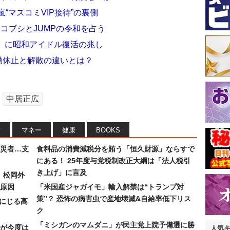
“マスコミVIP接待”の裏側
シコブシとJUMPの令和を占う
」に昭和アイドル復活の兆し
動休止と解散の違いとは？
中居正広
フ
マネー
健康
BOOKS
災者…支
食料品の消費減税分を賄う「恒久財源」ならすで
にある！ 25年度与党税制改正大綱は「法人税引
き上げ」に言及
）松岡外
原因
「米国産ジャガイモ」輸入解禁は“トランプ対
策”？ 恐怖の病害虫で産地壊滅&自給率低下リス
みにじる高
ク
「ミシガンのマムダニ」が民主党上院予備選に勝
が今度は
人気