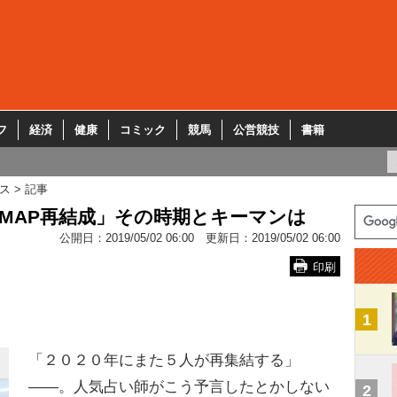
フ
経済
健康
コミック
競馬
公営競技
書籍
ス
記事
MAP再結成」その時期とキーマンは
公開日：
2019/05/02 06:00
更新日：
2019/05/02 06:00
印刷
1
「２０２０年にまた５人が再集結する」
――。人気占い師がこう予言したとかしない
2