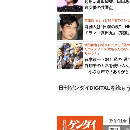
起用…森田望智、臼田あ
連女優の共通点
再発見 ちょうど10年前のテレ
堺雅人は“日曜の夜”、N
ドラマ「真田丸」で躍動
増田俊也 口述クロニクル「茶
たコメディアン 欽ちゃんのぜ
ちゃう！」
萩本欽一〈34〉私の“運
谷翔平のカネを使い込ん
「小さな声で『ありがと
日刊ゲンダイDIGITALを読も
政治/社会
芸能
グ