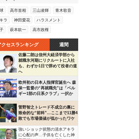
球
高市首相
三山凌輝
青木歌音
キラ
神田愛花
ハラスメント
子
萩本欽一
高市政権
アクセスランキング
週間
佐藤二朗は信州大経済学部から
就職氷河期にリクルートに入社
も、わずか1日で辞めて役者の道
へ
欧州初の日本人指揮官誕生へ 森
保一監督の“再就職先”は「ベル
ギー1部の日系クラブ」一択か
菅野智之トレード不成立の裏に
致命的な“前科”…ここまで11勝4
敗でも市場価値が低かったワケ
強いショック状態の清水アキラ
に心配の声…子供を亡くした神