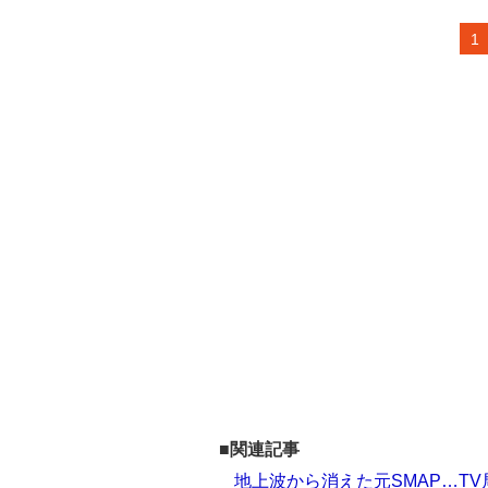
1
■関連記事
地上波から消えた元SMAP…T