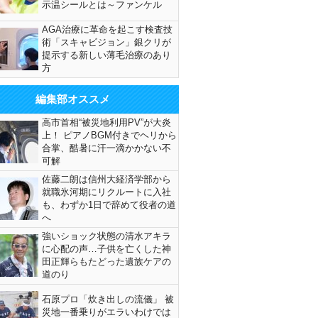
示温シールとは～ファンケル
AGA治療に革命を起こす検査技
術「スキャビジョン」銀クリが
提示する新しい薄毛治療のあり
方
編集部オススメ
高市首相“被災地利用PV”が大炎
上！ ピアノBGM付きでヘリから
合掌、酷暑に汗一滴かかない不
可解
佐藤二朗は信州大経済学部から
就職氷河期にリクルートに入社
も、わずか1日で辞めて役者の道
へ
強いショック状態の清水アキラ
に心配の声…子供を亡くした神
田正輝らもたどった遺族ケアの
道のり
石原プロ「炊き出しの流儀」 被
災地一番乗りがエラいわけでは