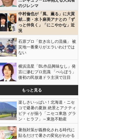
…レギュラー11本抱える人気者
のジレンマ
中村倫也が「風、薫る」に大貢
献…妻・水卜麻美アナとの「ず
っと仲良く」「にこやかな」近
況
石原プロ「炊き出しの流儀」 被
災地一番乗りがエラいわけでは
ない
横浜流星「BL作品興味なし」発
言に滲むプロ意識 「べらぼう」
後初の民放連ドラ主演で注目
もっと見る
楽しさいっぱい！北海道・ニセ
コで避暑の夏旅 絶景とアクティ
ビティが揃う「ニセコ東急 グラ
ン・ヒラフ」～東急不動産
暑熱対策が義務化される時代に
貼るだけで暑さの変化がわかる