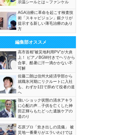
示温シールとは～ファンケル
AGA治療に革命を起こす検査技
術「スキャビジョン」銀クリが
提示する新しい薄毛治療のあり
方
編集部オススメ
高市首相“被災地利用PV”が大炎
上！ ピアノBGM付きでヘリから
合掌、酷暑に汗一滴かかない不
可解
佐藤二朗は信州大経済学部から
就職氷河期にリクルートに入社
も、わずか1日で辞めて役者の道
へ
強いショック状態の清水アキラ
に心配の声…子供を亡くした神
田正輝らもたどった遺族ケアの
道のり
石原プロ「炊き出しの流儀」 被
災地一番乗りがエラいわけでは