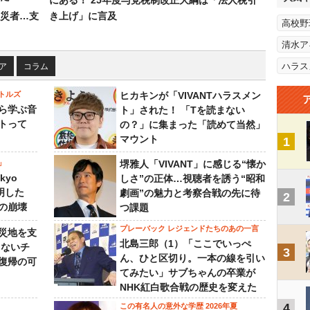
にある！ 25年度与党税制改正大綱は「法人税引
災者…支
き上げ」に言及
高校野
清水ア
ハラス
ア
コラム
トルズ
ヒカキンが「VIVANTハラスメン
ら学ぶ音
ト」された！ 「Tを読まない
トって
の？」に集まった「読めて当然」
マウント
1
」
堺雅人「VIVANT」に感じる“懐か
kyo
しさ”の正体…視聴者を誘う“昭和
判明した
劇画”の魅力と考察合戦の先に待
2
の崩壊
つ課題
プレーバック レジェンドたちのあの一言
災地を支
北島三郎（1）「ここでいっぺ
らないチ
3
ん、ひと区切り。一本の線を引い
復帰の可
てみたい」サブちゃんの卒業が
NHK紅白歌合戦の歴史を変えた
4
この有名人の意外な学歴 2026年夏