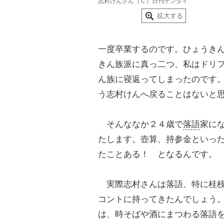
志村けんさん（Ｃ）日刊ゲンダイ
拡大する
一度卒業するのです。ひょうき
きん族派に真っ二つ、私はドリ
ん族に寝返ってしまったのです
う志村けんへ戻ることはないと
そんななか２４歳で
落語
家に
たします。壺算、持参金といっ
たことある！ となるんです。
実際志村さんは落語、特に桂枝
コントに持ってきたんでしょう
は、時そばや酒にまつわる落語