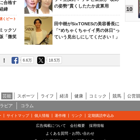
に合格す
の姿勢”貫くしたたか皮算用
10
経緯
聴くビート
田中樹がSixTONESの美容番長に
ミックソ
「“めちゃくちゃイイ男の休日”っ
版「微笑
ていう見出しにしてください！」
う！
6.6万
18.5万
芸能
スポーツ
ライフ
経済
健康
コミック
競馬
公営
ラビア
コラム
ー
サイトマップ
個人情報
著作権
リンク
定期購読申込み
広告掲載について
会社概要
採用情報
よくある質問・お問い合わせ