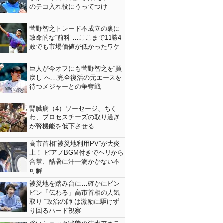
のテコ入れ役にうってつけ
菅野智之トレード不成立の裏に
致命的な“前科”…ここまで11勝4
敗でも市場価値が低かったワケ
巨人が今オフにも菅野智之を“買
戻し”へ…完全復活の元エースを
待つメジャーとの争奪戦
腎臓病（4）ソーセージ、ちく
わ、プロセスチーズの取り過ぎ
が腎機能を低下させる
高市首相“被災地利用PV”が大炎
上！ ピアノBGM付きでヘリから
合掌、酷暑に汗一滴かかない不
可解
被災地を踏み台に…確かにビン
ビン「伝わる」高市首相の人気
取り “政治の師”は激励に駆けず
り回るハード視察