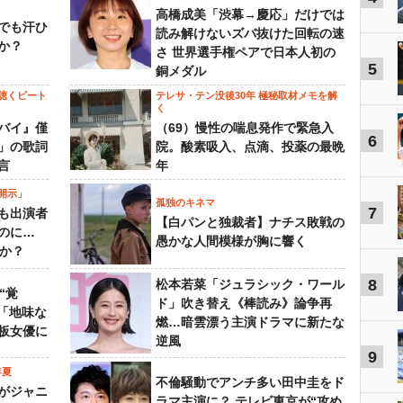
高橋成美「渋幕→慶応」だけでは
でも汗ひ
読み解けないズバ抜けた回転の速
か？
さ 世界選手権ペアで日本人初の
5
銅メダル
聴くビート
テレサ・テン没後30年 極秘取材メモを解
く
バイ』僅
（69）慢性の喘息発作で緊急入
6
」の歌詞
院。酸素吸入、点滴、投薬の最晩
言
年
開示」
孤独のキネマ
7
も出演者
【白パンと独裁者】ナチス敗戦の
のに…
愚かな人間模様が胸に響く
すか？
8
松本若菜「ジュラシック・ワール
“覚
ド」吹き替え《棒読み》論争再
…「地味な
燃…暗雲漂う主演ドラマに新たな
板女優に
逆風
9
年夏
不倫騒動でアンチ多い田中圭をド
がジャニ
ラマ主演に？ テレビ東京が“攻め