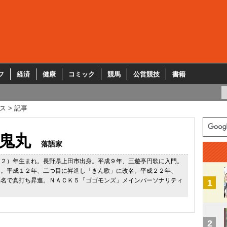
フ
経済
健康
コミック
競馬
公営競技
書籍
ス
記事
鬼丸
落語家
７２）年生まれ。長野県上田市出身。平成９年、三遊亭円歌に入門。
」。平成１２年、二つ目に昇進し「きん歌」に改名。平成２２年、
襲名で真打ち昇進。ＮＡＣＫ５「ゴゴモンズ」メインパーソナリティ
1
2