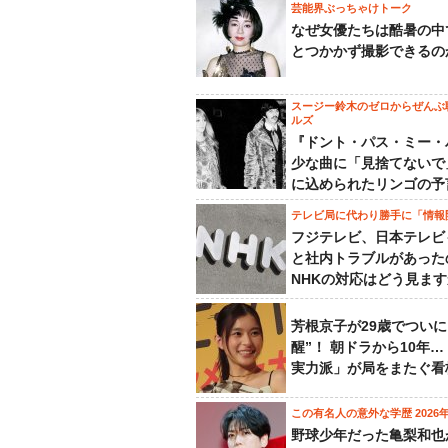
芸能界ぶっちゃけトーク
なぜ女優たちは酷暑の中
とつかかず撮影できるの
スージー鈴木のゼロからぜんぶ
ルズ
『ドント・パス・ミー・
少な曲に「見捨てないで
に込められたリンゴの予
テレビ局に代わり勝手に「情報
フジテレビ、日本テレビ
と社内トラブルがあった
NHKの対応はどう見ま
芳根京子が29歳でついに
醒”！ 朝ドラから10年
実力派」が局をまたぐ看
この有名人の意外な学歴 2026
野球少年だった亀梨和也