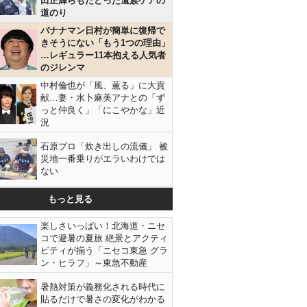
田正輝らもたどった遺族ケアの
道のり
バナナマン日村が簡単に復帰で
きそうにない「もう1つの理由」
…レギュラー11本抱える人気者
のジレンマ
中村倫也が「風、薫る」に大貢
献…妻・水卜麻美アナとの「ず
っと仲良く」「にこやかな」近
況
石原プロ「炊き出しの流儀」 被
災地一番乗りがエラいわけでは
ない
もっと見る
楽しさいっぱい！北海道・ニセ
コで避暑の夏旅 絶景とアクティ
ビティが揃う「ニセコ東急 グラ
ン・ヒラフ」～東急不動産
暑熱対策が義務化される時代に
貼るだけで暑さの変化がわかる