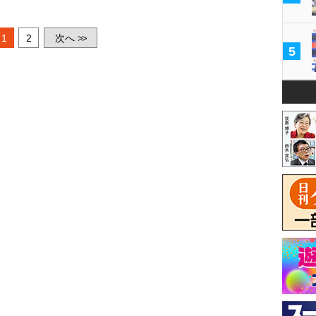
1
2
次へ
>>
5