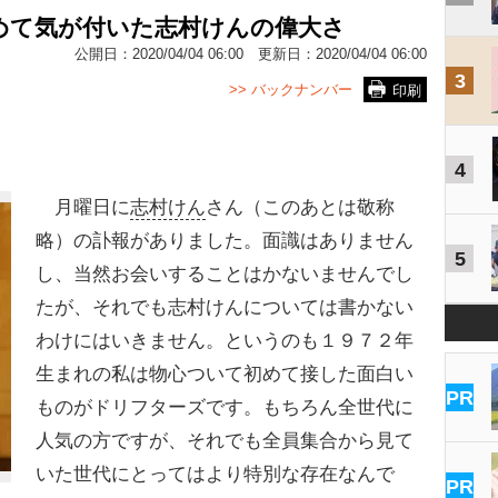
めて気が付いた志村けんの偉大さ
公開日：
2020/04/04 06:00
更新日：
2020/04/04 06:00
3
>> バックナンバー
印刷
4
月曜日に
志村けん
さん（このあとは敬称
略）の訃報がありました。面識はありません
5
し、当然お会いすることはかないませんでし
たが、それでも志村けんについては書かない
わけにはいきません。というのも１９７２年
生まれの私は物心ついて初めて接した面白い
PR
ものがドリフターズです。もちろん全世代に
人気の方ですが、それでも全員集合から見て
いた世代にとってはより特別な存在なんで
PR