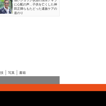
強いショック状態の清水アキラ
に心配の声…子供を亡くした神
田正輝らもたどった遺族ケアの
道のり
競技
写真
書籍