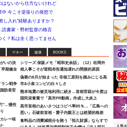
のはないから仕方ないけれど
業中 今こそ逆張りの発想で
差し入れ”経験ありますか？
…読書家・野村監督の格言
つく？私は全く思ってません
フ
マネー
健康
BOOKS
まがいの決
シリーズ 保阪メモ「昭和史余話」（12）松岡外
「早期健全
相人事こそが宣戦布告通知遅れの間接的原因
偽善の8月が始まった 非核三原則を踏みにじる高
イラン戦争
市&小泉コンビの白々しさ
国防長官
熊本地震の被災地利用に続き…首相官邸が今度は
国民栄誉賞で「高市PR動画」作成し大炎上
穴”…慢性
高市首相のあいさつはコピペ率85％…「広島への
り
思い」石破前首相・愛子内親王とは絶望的格差
カレー味
食料品の消費減税分を賄う「恒久財源」ならすで
た
人気