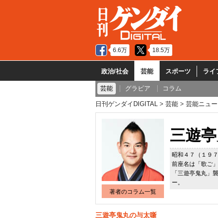
6.6万
18.5万
政治/社会
芸能
スポーツ
ライ
芸能
グラビア
コラム
日刊ゲンダイDIGITAL
芸能
芸能ニュー
三遊亭
昭和４７（１９
前座名は「歌ご
「三遊亭鬼丸」
ー。
著者のコラム一覧
三遊亭鬼丸の与太噺