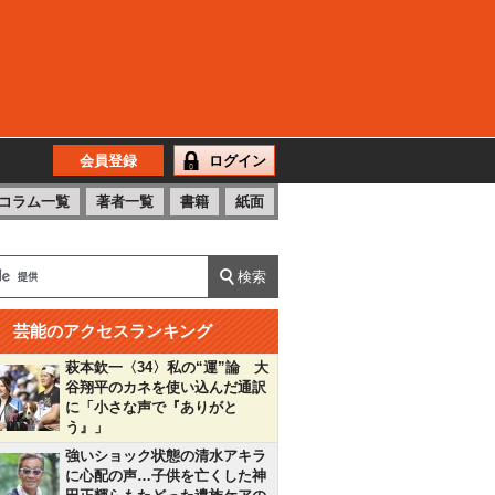
会員登録
ログイン
コラム一覧
著者一覧
書籍
紙面
芸能のアクセスランキング
萩本欽一〈34〉私の“運”論 大
谷翔平のカネを使い込んだ通訳
に「小さな声で『ありがと
う』」
強いショック状態の清水アキラ
に心配の声…子供を亡くした神