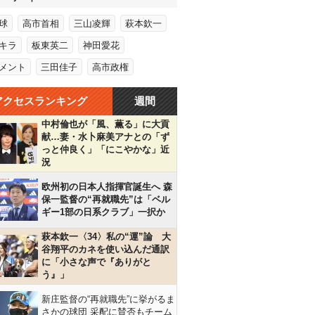
球
高市首相
三山凌輝
萩本欽一
キラ
板東英二
神田愛花
メント
三田佳子
高市政権
アクセスランキング
週間
中村倫也が「風、薫る」に大貢
献…妻・水卜麻美アナとの「ず
っと仲良く」「にこやかな」近
況
欧州初の日本人指揮官誕生へ 森
保一監督の“再就職先”は「ベル
ギー1部の日系クラブ」一択か
萩本欽一〈34〉私の“運”論 大
谷翔平のカネを使い込んだ通訳
に「小さな声で『ありがと
う』」
新庄監督の“再就職先”に挙がるま
さかの球団 采配に賛否もチーム