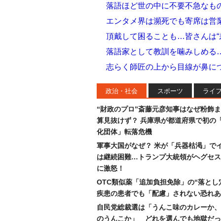
落語ほど世の中に不要不急なも
エンタメ界は瀕死でも寄席は営
頂戴して困ることも…皆さんは“
落語家として教訓を噛みしめる
志らく師匠の上から目線が鼻に
政治・社会
スポーツ
ライ
“財政のプロ”斎藤元彦知事はなぜ粉飾
算見抜けず？ 兵庫県が都道府県で初の
化団体」転落危機
軍事大国がなぜ？ 米が「兵器枯渇」で
は継続困難…トランプ大統領がヘグセス
に激怒！
OTC類似薬「追加負担免除」の“落とし
疾患の患者でも「配慮」されない恐れあ
自民党総裁選は「うんこ味のカレーか、
のうんこか」 どれを選んでも地獄だっ