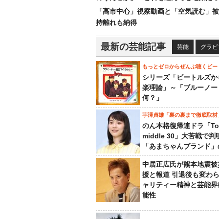
「高市中心」視察動画と「空気読む」被
持離れも納得
最新の芸能記事
芸能
グラビ
もっとゼロからぜんぶ聴くビー
シリーズ「ビートルズか
楽理論」～「ブルーノー
何？」
芋澤貞雄「裏の裏まで徹底取材
のん本格復帰連ドラ「To
middle 30」大苦戦で
「あまちゃんブランド」
中居正広氏が熊本地震被
援と報道 引退後も変わ
ャリティー精神と芸能界
能性