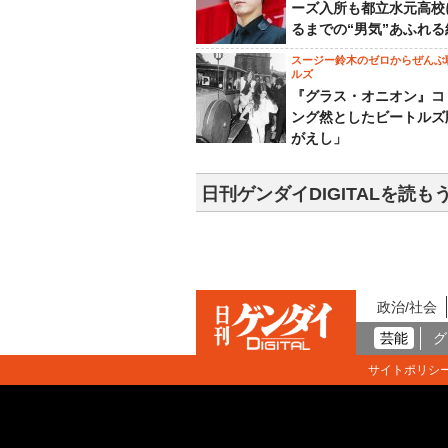
ーズ入所も都立水元高校
るまでの“男気”あふれる
スージー鈴木のゼロからぜんぶ
ルズ
『グラス・オニオン』コ
ング然としたビートルズ
がえし」
日刊ゲンダイDIGITALを読も
政治/社会
芸能
グ
サイトポリシ