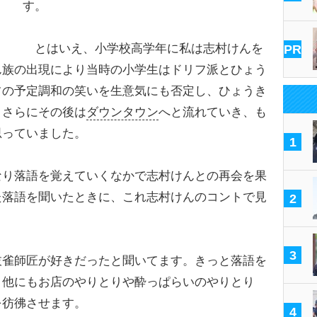
す。
とはいえ、小学校高学年に私は志村けんを
PR
ん族の出現により当時の小学生はドリフ派とひょう
フの予定調和の笑いを生意気にも否定し、ひょうき
。さらにその後は
ダウンタウン
へと流れていき、も
思っていました。
1
なり落語を覚えていくなかで志村けんとの再会を果
た落語を聞いたときに、これ志村けんのコントで見
2
3
雀師匠が好きだったと聞いてます。きっと落語を
。他にもお店のやりとりや酔っぱらいのやりとり
を彷彿させます。
4