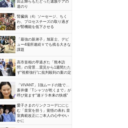
田正輝らもたどった遺族ケアの
道のり
腎臓病（4）ソーセージ、ちく
わ、プロセスチーズの取り過ぎ
が腎機能を低下させる
「最強の新弟子」旭富士、デビ
ュー4場所連続Ｖでも残る大きな
課題
高市首相の早過ぎた「熊本訪
問」の背景…震災から1週間たた
ず“視察強行”に批判殺到の案の定
「VIVANT」1強ムードの陰で…
蒼井優「Tシャツが乾くまで」が
呼び覚ます"連ドラ本来の快感"
愛子さまのリンクコーデににじ
む「皇室を担う」覚悟の表れ 皇
室典範改正にご本人の心中やい
かに