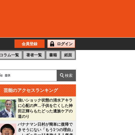
会員登録
ログイン
コラム一覧
著者一覧
書籍
紙面
芸能のアクセスランキング
強いショック状態の清水アキラ
に心配の声…子供を亡くした神
田正輝らもたどった遺族ケアの
道のり
バナナマン日村が簡単に復帰で
きそうにない「もう1つの理由」