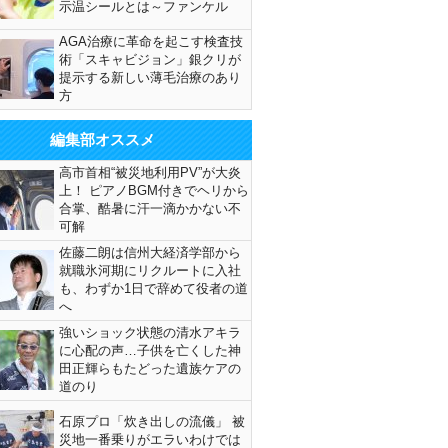
示温シールとは～ファンケル
AGA治療に革命を起こす検査技
術「スキャビジョン」銀クリが
提示する新しい薄毛治療のあり
方
編集部オススメ
高市首相“被災地利用PV”が大炎
上！ ピアノBGM付きでヘリから
合掌、酷暑に汗一滴かかない不
可解
佐藤二朗は信州大経済学部から
就職氷河期にリクルートに入社
も、わずか1日で辞めて役者の道
へ
強いショック状態の清水アキラ
に心配の声…子供を亡くした神
田正輝らもたどった遺族ケアの
道のり
石原プロ「炊き出しの流儀」 被
災地一番乗りがエラいわけでは