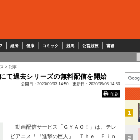
フ
経済
健康
コミック
競馬
公営競技
書籍
ス
記事
」にて過去シリーズの無料配信を開始
公開日：
2020/09/03 14:50
更新日：
2020/09/03 14:50
印刷
1
動画配信サービス「ＧＹＡＯ！」は、テレ
ビアニメ「『進撃の巨人』 Ｔｈｅ Ｆｉｎ
2