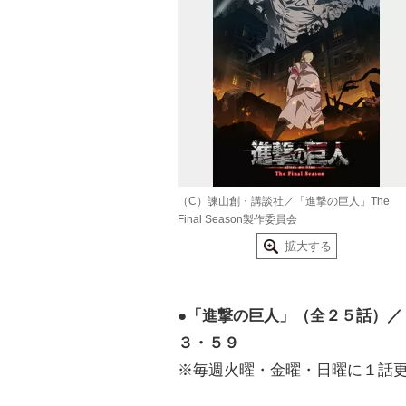
（C）諫山創・講談社／「進撃の巨人」The
Final Season製作委員会
拡大する
●「進撃の巨人」（全２５話）
３・５９
※毎週火曜・金曜・日曜に１話