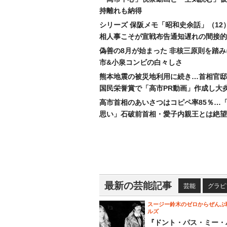
持離れも納得
シリーズ 保阪メモ「昭和史余話」（12
相人事こそが宣戦布告通知遅れの間接的
偽善の8月が始まった 非核三原則を踏
市&小泉コンビの白々しさ
熊本地震の被災地利用に続き…首相官邸
国民栄誉賞で「高市PR動画」作成し大
高市首相のあいさつはコピペ率85％…
思い」石破前首相・愛子内親王とは絶望
最新の芸能記事
芸能
グラビ
スージー鈴木のゼロからぜんぶ
ルズ
『ドント・パス・ミー・