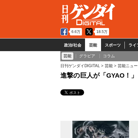
6.6万
18.5万
政治/社会
芸能
スポーツ
ライ
芸能
グラビア
コラム
日刊ゲンダイDIGITAL
芸能
芸能ニュー
進撃の巨人が「GYAO！