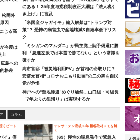
にある！ 25年度与党税制改正大綱は「法人税引
き上げ」に言及
）松岡外
原因
「米国産ジャガイモ」輸入解禁は“トランプ対
策”？ 恐怖の病害虫で産地壊滅&自給率低下リス
みにじる高
ク
「ミシガンのマムダニ」が民主党上院予備選に勝
が今度は
利 「急進左派では本選で勝てない」という常識を
炎上
覆すか
「広島への
高市官邸「被災地利用PV」が首相の命取りに？
的格差
安倍元首相“コロナおこもり動画”の二の舞を自民
党が危惧
神戸への“聖地帰還”めぐり騒然…山口組・司組長
「7年ぶりの里帰り」は実現するか
ア
コラム
聴くビート
テレサ・テン没後30年 極秘取材メモを解
く
バイ』僅
（69）慢性の喘息発作で緊急入
人気