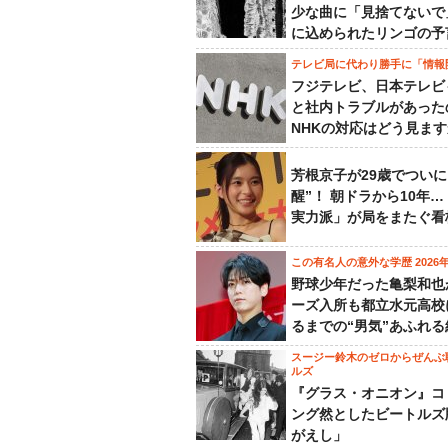
少な曲に「見捨てないで
に込められたリンゴの予
テレビ局に代わり勝手に「情報
フジテレビ、日本テレビ
と社内トラブルがあった
NHKの対応はどう見ま
芳根京子が29歳でついに
醒”！ 朝ドラから10年
実力派」が局をまたぐ看
この有名人の意外な学歴 2026
野球少年だった亀梨和也
ーズ入所も都立水元高校
るまでの“男気”あふれる
スージー鈴木のゼロからぜんぶ
ルズ
『グラス・オニオン』コ
ング然としたビートルズ
がえし」