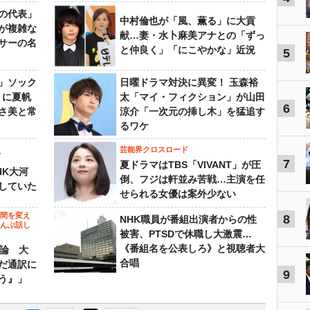
の代表」
中村倫也が「風、薫る」に大貢
が複雑な
献…妻・水卜麻美アナとの「ずっ
サーの名
と仲良く」「にこやかな」近況
5
」ソック
日曜ドラマ対決に異変！ 玉森裕
』に夏帆
太「マイ・フィクション」が山田
6
さ美と常
涼介「一次元の挿し木」を猛追す
るワケ
芸能界クロスロード
ビ
7
夏ドラマはTBS「VIVANT」が圧
HK大河
倒、フジは軒並み苦戦…主演を任
していた
せられる女優は案外少ない
の間を変え
8
NHK職員が番組出演者からの性
～んぶ話し
被害、PTSDで休職し大激震…
《番組名を公表しろ》と視聴者大
”論 大
合唱
だ通訳に
9
う』」