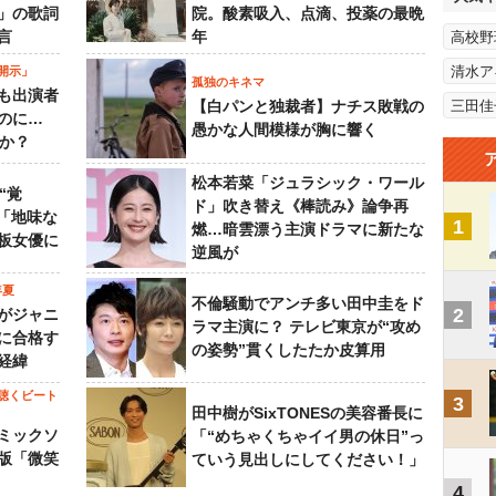
」の歌詞
院。酸素吸入、点滴、投薬の最晩
言
年
高校野
清水ア
開示」
孤独のキネマ
も出演者
【白パンと独裁者】ナチス敗戦の
三田佳
のに…
愚かな人間模様が胸に響く
すか？
松本若菜「ジュラシック・ワール
“覚
ド」吹き替え《棒読み》論争再
…「地味な
1
燃…暗雲漂う主演ドラマに新たな
板女優に
逆風が
年夏
不倫騒動でアンチ多い田中圭をド
2
がジャニ
ラマ主演に？ テレビ東京が“攻め
に合格す
の姿勢”貫くしたたか皮算用
経緯
聴くビート
3
田中樹がSixTONESの美容番長に
ミックソ
「“めちゃくちゃイイ男の休日”っ
版「微笑
ていう見出しにしてください！」
4