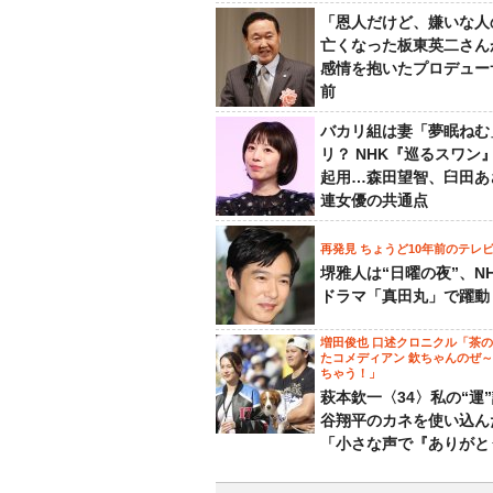
「恩人だけど、嫌いな人
亡くなった板東英二さん
感情を抱いたプロデュー
前
バカリ組は妻「夢眠ねむ
リ？ NHK『巡るスワン
起用…森田望智、臼田あ
連女優の共通点
再発見 ちょうど10年前のテレ
堺雅人は“日曜の夜”、N
ドラマ「真田丸」で躍動
増田俊也 口述クロニクル「茶
たコメディアン 欽ちゃんのぜ
ちゃう！」
萩本欽一〈34〉私の“運
谷翔平のカネを使い込ん
「小さな声で『ありがと