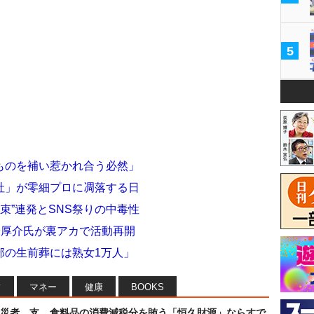
5
ものを補い惹かれ合う必然」
社」が零細プロに凋落する日
束”連発とSNS祭りの中毒性
輪厚介氏が裏アカで活動再開
部の生前葬には熟女1万人」
フ
マネー
健康
BOOKS
災者…支
食料品の消費減税分を賄う「恒久財源」ならすで