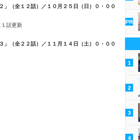
ｎ２」（全１２話）／１０月２５日（日）０・００
９
PR
に１話更新
ｎ３」（全２２話）／１１月１４日（土）０・００
９
1
2
3
4