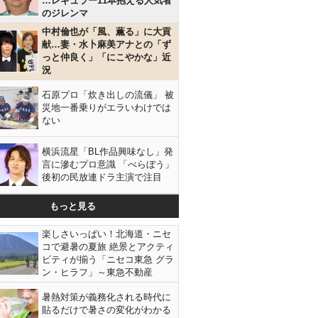
…レギュラー11本抱える人気者
のジレンマ
中村倫也が「風、薫る」に大貢
献…妻・水卜麻美アナとの「ず
っと仲良く」「にこやかな」近
況
石原プロ「炊き出しの流儀」 被
災地一番乗りがエラいわけでは
ない
横浜流星「BL作品興味なし」発
言に滲むプロ意識 「べらぼう」
後初の民放連ドラ主演で注目
もっと見る
楽しさいっぱい！北海道・ニセ
コで避暑の夏旅 絶景とアクティ
ビティが揃う「ニセコ東急 グラ
ン・ヒラフ」～東急不動産
暑熱対策が義務化される時代に
貼るだけで暑さの変化がわかる