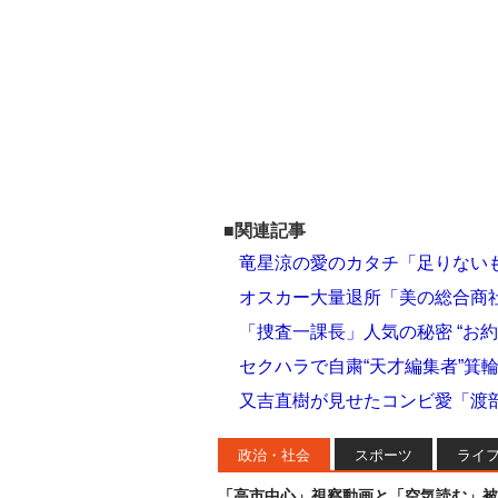
■関連記事
竜星涼の愛のカタチ「足りない
オスカー大量退所「美の総合商
「捜査一課長」人気の秘密 “お約
セクハラで自粛“天才編集者”箕
又吉直樹が見せたコンビ愛「渡
政治・社会
スポーツ
ライ
「高市中心」視察動画と「空気読む」被