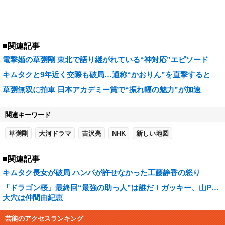
■関連記事
電撃婚の草彅剛 東北で語り継がれている“神対応”エピソード
キムタクと9年近く交際も破局…通称“かおりん”を直撃すると
草彅無双に拍車 日本アカデミー賞で“振れ幅の魅力”が加速
関連キーワード
草彅剛
大河ドラマ
吉沢亮
NHK
新しい地図
■関連記事
キムタク長女が破局 ハンパが許せなかった工藤静香の怒り
「ドラゴン桜」最終回“最強の助っ人”は誰だ！ガッキー、山P…
大穴は仲間由紀恵
芸能のアクセスランキング