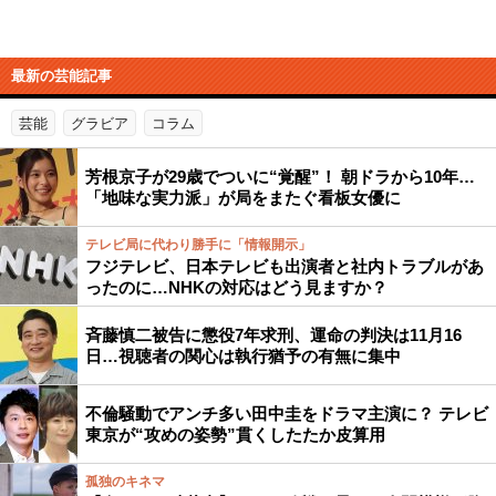
最新の芸能記事
芸能
グラビア
コラム
芳根京子が29歳でついに“覚醒”！ 朝ドラから10年…
「地味な実力派」が局をまたぐ看板女優に
テレビ局に代わり勝手に「情報開示」
フジテレビ、日本テレビも出演者と社内トラブルがあ
ったのに…NHKの対応はどう見ますか？
斉藤慎二被告に懲役7年求刑、運命の判決は11月16
日…視聴者の関心は執行猶予の有無に集中
不倫騒動でアンチ多い田中圭をドラマ主演に？ テレビ
東京が“攻めの姿勢”貫くしたたか皮算用
孤独のキネマ