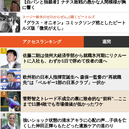
【白パンと独裁者】ナチス敗戦の愚かな人間模様が胸
に響く
スージー鈴木のゼロからぜんぶ聴くビートルズ
『グラス・オニオン』コミックソング然としたビート
ルズ版「微笑がえし」
アクセスランキング
週間
1
佐藤二朗は信州大経済学部から就職氷河期にリクルー
トに入社も、わずか1日で辞めて役者の道へ
2
欧州初の日本人指揮官誕生へ 森保一監督の“再就職
先”は「ベルギー1部の日系クラブ」一択か
3
菅野智之トレード不成立の裏に致命的な“前科”…ここ
まで11勝4敗でも市場価値が低かったワケ
4
強いショック状態の清水アキラに心配の声…子供を亡
くした神田正輝らもたどった遺族ケアの道のり