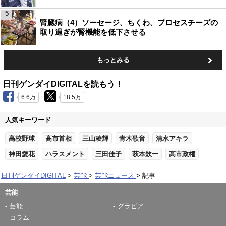
5
腎臓病（4）ソーセージ、ちくわ、プロセスチーズの
取り過ぎが腎機能を低下させる
もっとみる
日刊ゲンダイDIGITALを読もう！
6.6万
18.5万
人気キーワード
高校野球
高市首相
三山凌輝
青木歌音
清水アキラ
神田愛花
ハラスメント
三田佳子
萩本欽一
高市政権
日刊ゲンダイDIGITAL
芸能
芸能ニュース
記事
芸能
芸能
グラビア
コラム