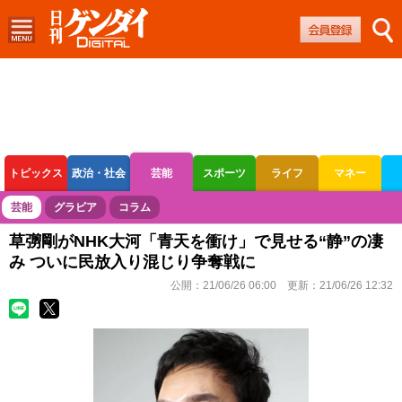
トピックス
政治・社会
芸能
スポーツ
ライフ
マネー
ボートレース
競輪
オートレース
芸能
グラビア
コラム
草彅剛がNHK大河「青天を衝け」で見せる“静”の凄
み ついに民放入り混じり争奪戦に
公開：
21/06/26 06:00
更新：
21/06/26 12:32