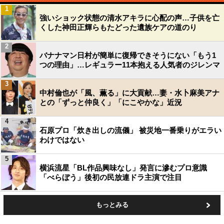
1
強いショック状態の清水アキラに心配の声…子供を亡
くした神田正輝らもたどった遺族ケアの道のり
2
バナナマン日村が簡単に復帰できそうにない「もう1
つの理由」…レギュラー11本抱える人気者のジレンマ
3
中村倫也が「風、薫る」に大貢献…妻・水卜麻美アナ
との「ずっと仲良く」「にこやかな」近況
4
石原プロ「炊き出しの流儀」 被災地一番乗りがエラい
わけではない
5
横浜流星「BL作品興味なし」発言に滲むプロ意識
「べらぼう」後初の民放連ドラ主演で注目
もっとみる