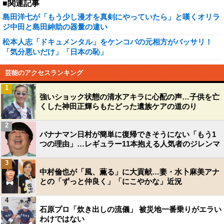
■関連記事
島田洋七が「もう少し漫才を真剣にやっていたら」と嘆くオリラ
ジ中田と島田紳助の器量の違い
松本人志「ドキュメンタル」をケンコバの元相方がバッサリ！
「気分悪いだけ」「日本の恥」
芸能のアクセスランキング
1
強いショック状態の清水アキラに心配の声…子供を亡
くした神田正輝らもたどった遺族ケアの道のり
2
バナナマン日村が簡単に復帰できそうにない「もう1
つの理由」…レギュラー11本抱える人気者のジレンマ
3
中村倫也が「風、薫る」に大貢献…妻・水卜麻美アナ
との「ずっと仲良く」「にこやかな」近況
4
石原プロ「炊き出しの流儀」 被災地一番乗りがエラい
わけではない