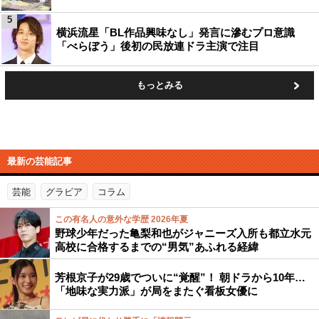
5
横浜流星「BL作品興味なし」発言に滲むプロ意識
「べらぼう」後初の民放連ドラ主演で注目
もっとみる
最新の芸能記事
芸能
グラビア
コラム
この有名人の意外な学歴 2026年夏
野球少年だった亀梨和也がジャニーズ入所も都立水元
高校に合格するまでの“男気”あふれる経緯
芳根京子が29歳でついに“覚醒”！ 朝ドラから10年…
「地味な実力派」が局をまたぐ看板女優に