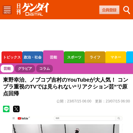
トピックス
政治・社会
芸能
スポーツ
ライフ
マネー
ボートレース
競輪
オートレース
芸能
グラビア
コラム
東野幸治、ノブコブ吉村のYouTubeが大人気！ コン
プラ重視のTVでは見られない“リアクション芸”で原
点回帰
公開：
23/07/15 06:00
更新：
23/07/15 06:00