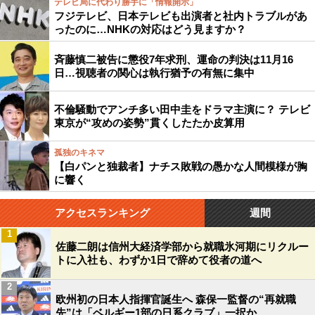
テレビ局に代わり勝手に「情報開示」
フジテレビ、日本テレビも出演者と社内トラブルがあ
ったのに…NHKの対応はどう見ますか？
斉藤慎二被告に懲役7年求刑、運命の判決は11月16
日…視聴者の関心は執行猶予の有無に集中
不倫騒動でアンチ多い田中圭をドラマ主演に？ テレビ
東京が“攻めの姿勢”貫くしたたか皮算用
孤独のキネマ
【白パンと独裁者】ナチス敗戦の愚かな人間模様が胸
に響く
アクセスランキング
週間
1
佐藤二朗は信州大経済学部から就職氷河期にリクルー
トに入社も、わずか1日で辞めて役者の道へ
2
欧州初の日本人指揮官誕生へ 森保一監督の“再就職
先”は「ベルギー1部の日系クラブ」一択か