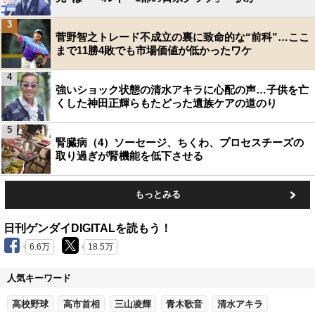
3
菅野智之トレード不成立の裏に致命的な“前科”…ここ
まで11勝4敗でも市場価値が低かったワケ
4
強いショック状態の清水アキラに心配の声…子供を亡
くした神田正輝らもたどった遺族ケアの道のり
5
腎臓病（4）ソーセージ、ちくわ、プロセスチーズの
取り過ぎが腎機能を低下させる
もっとみる
日刊ゲンダイDIGITALを読もう！
6.6万
18.5万
人気キーワード
高校野球
高市首相
三山凌輝
青木歌音
清水アキラ