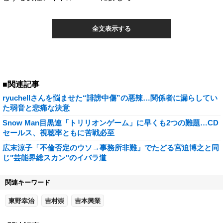
全文表示する
■関連記事
ryuchellさんを悩ませた“誹謗中傷”の悪辣…関係者に漏らしてい
た弱音と悲痛な決意
Snow Man目黒連「トリリオンゲーム」に早くも2つの難題…CD
セールス、視聴率ともに苦戦必至
広末涼子「不倫否定のウソ→事務所非難」でたどる宮迫博之と同
じ"芸能界総スカン"のイバラ道
関連キーワード
東野幸治
吉村崇
吉本興業