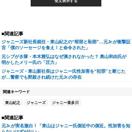
全文表示する
■関連記事
ジャニーズ新社長就任・東山紀之の“暗部と恥部”…元Jr.が衝撃証
言「僕のソーセージを食え！と命令された」
元シブがき隊・本木雅弘はなぜ潰されなかった？ 奥山和由氏が
明かしたメリー氏の「圧力」
ジャニーズ・東山新社長はジャニー氏性加害を“犯罪”と断じた
が…警察でも黙殺され続けた元Jr.の存在
関連キーワード
東山紀之
ジャニーズ
ジャニー喜多川
■関連記事
元Jr.が実名激白！「東山はジャニー氏側近中の側近。性加害を知
らないはずがない」