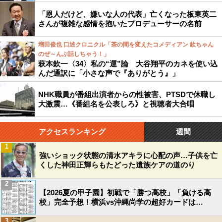
「恩人だけど、嫌いな人の代表」亡くなった板東英二
さんが複雑な感情を抱いたプロデューサーの名前
増田俊也 口述クロニクル「茶の間を変えたコメディアン 欽ちゃん
のぜ～んぶ話しちゃう！」
萩本欽一〈34〉私の“運”論 大谷翔平のカネを使い込
んだ通訳に「小さな声で『ありがとう』」
NHK職員が番組出演者からの性被害、PTSDで休職し
大激震…《番組名を公表しろ》と視聴者大合唱
アクセスランキング
週間
1
強いショック状態の清水アキラに心配の声…子供を亡
くした神田正輝らもたどった遺族ケアの道のり
2
【2026夏の甲子園】初戦で「勝つ高校」「負ける高
校」完全予想！横浜vs沖縄尚学の超好カードは…
3