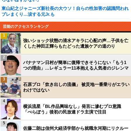
東山紀之ジャニーズ新社長の大ウソ！自らの性加害の認識問われ
ブレまくり…涙する元Jr.も
芸能のアクセスランキング
1
強いショック状態の清水アキラに心配の声…子供を亡
くした神田正輝らもたどった遺族ケアの道のり
2
バナナマン日村が簡単に復帰できそうにない「もう1
つの理由」…レギュラー11本抱える人気者のジレンマ
3
石原プロ「炊き出しの流儀」 被災地一番乗りがエラい
わけではない
4
横浜流星「BL作品興味なし」発言に滲むプロ意識
「べらぼう」後初の民放連ドラ主演で注目
5
佐藤二朗は信州大経済学部から就職氷河期にリクルー