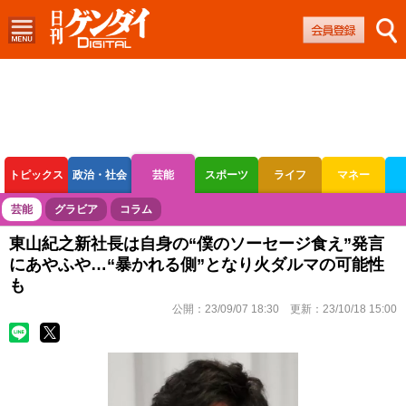
トピックス
政治・社会
芸能
スポーツ
ライフ
マネー
ボートレース
競輪
オートレース
芸能
グラビア
コラム
東山紀之新社長は自身の“僕のソーセージ食え”発言
にあやふや…“暴かれる側”となり火ダルマの可能性
も
公開：
23/09/07 18:30
更新：
23/10/18 15:00