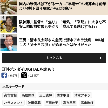
国内の米価格は下がる一方…“早場米”の概算金は前年
より4割下回り農家からは悲鳴が
4
阪神藤川監督の「焦り」「短気」「采配」に大きな不
安…岡田前監督もチクリ「崩れてる感じするわ」
5
三男・清水良太郎さん急死で清水アキラ沈痛…8年越
しの「父子再共演」が始まったばかりだった
もっとみる
日刊ゲンダイDIGITALを読もう！
6.6万
18.5万
人気キーワード
高市首相
高校野球
三山凌輝
青木歌音
清水アキラ
ハラスメント
神田愛花
三田佳子
高市早苗
高市政権