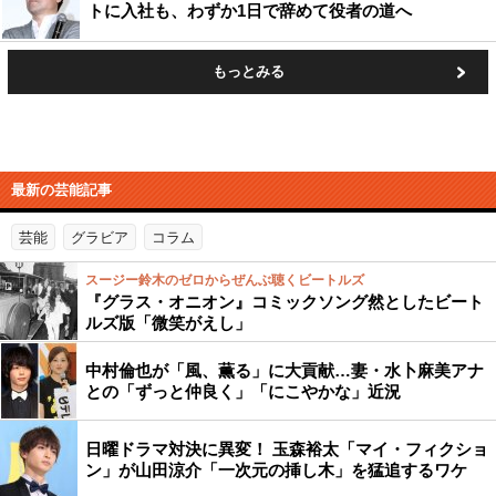
トに入社も、わずか1日で辞めて役者の道へ
もっとみる
最新の芸能記事
芸能
グラビア
コラム
スージー鈴木のゼロからぜんぶ聴くビートルズ
『グラス・オニオン』コミックソング然としたビート
ルズ版「微笑がえし」
中村倫也が「風、薫る」に大貢献…妻・水卜麻美アナ
との「ずっと仲良く」「にこやかな」近況
日曜ドラマ対決に異変！ 玉森裕太「マイ・フィクショ
ン」が山田涼介「一次元の挿し木」を猛追するワケ