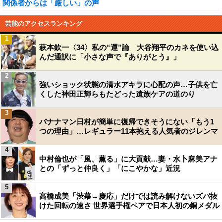
関係者からは「厳しい」の声
芸能のアクセスランキング
1
萩本欽一〈34〉私の“運”論 大谷翔平のカネを使い込
んだ通訳に「小さな声で『ありがとう』」
2
強いショック状態の清水アキラに心配の声…子供を亡
くした神田正輝らもたどった遺族ケアの道のり
3
バナナマン日村が簡単に復帰できそうにない「もう1
つの理由」…レギュラー11本抱える人気者のジレンマ
4
中村倫也が「風、薫る」に大貢献…妻・水卜麻美アナ
との「ずっと仲良く」「にこやかな」近況
5
高橋成美「渋幕→慶応」だけでは読み解けないズバ抜
けた回転の速さ 世界選手権ペアで日本人初の銅メダル