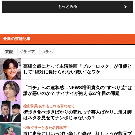
もっとみる
最新の芸能記事
芸能
グラビア
コラム
高橋文哉にとって主演映画「ブルーロック」が俳優と
して“絶対に負けられない戦い”なワケ
「ゴチ」への違和感…NEWS増田貴久の“すべり芸”は
誰が悪いのか？ ナイナイが抱える27年目の課題
桧山珠美 あれもこれも言わせて
街歩き食べ歩きばかりの売れっ子芸人ばかり…漫才師
はネタを見せてナンボじゃないの？
今週グサッときた名言珍言
欲に忠実に目いっぱい楽しむ姿が、紅しょうが熊元プ