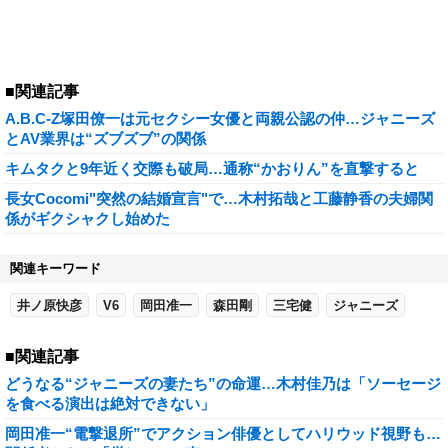
■関連記事
A.B.C-Z塚田僚一は元セクシー女優と両親公認の仲…ジャニーズ
とAV業界は“ズブズブ”の関係
キムタクと9年近く交際も破局…通称“かおりん”を直撃すると
長女Cocomi"突然の結婚宣言"で…木村拓哉と工藤静香の夫婦関
係がギクシャクし始めた
関連キーワード
井ノ原快彦
V6
岡田准一
森田剛
三宅健
ジャニーズ
■関連記事
どうなる“ジャニーズの妻たち”の命運…木村佳乃は「ソーセージ
を食べる演出は絶対できない」
岡田准一“電撃退所”でアクション俳優としてハリウッド視野も…