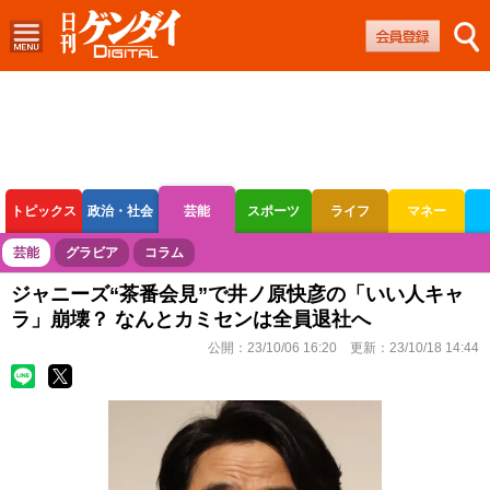
トピックス
政治・社会
芸能
スポーツ
ライフ
マネー
ボートレース
競輪
オートレース
芸能
グラビア
コラム
ジャニーズ“茶番会見”で井ノ原快彦の「いい人キャ
ラ」崩壊？ なんとカミセンは全員退社へ
公開：
23/10/06 16:20
更新：
23/10/18 14:44