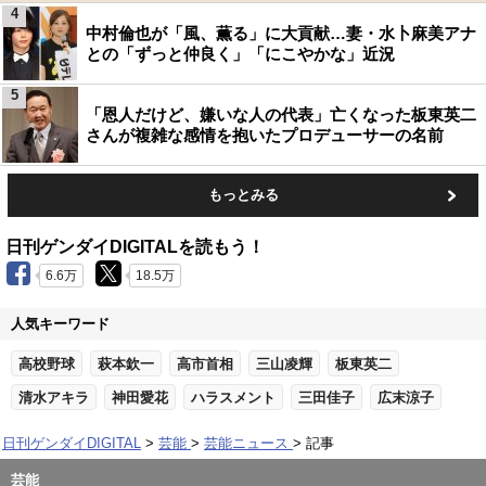
4
中村倫也が「風、薫る」に大貢献…妻・水卜麻美アナ
との「ずっと仲良く」「にこやかな」近況
5
「恩人だけど、嫌いな人の代表」亡くなった板東英二
さんが複雑な感情を抱いたプロデューサーの名前
もっとみる
日刊ゲンダイDIGITALを読もう！
6.6万
18.5万
人気キーワード
高校野球
萩本欽一
高市首相
三山凌輝
板東英二
清水アキラ
神田愛花
ハラスメント
三田佳子
広末涼子
日刊ゲンダイDIGITAL
芸能
芸能ニュース
記事
芸能