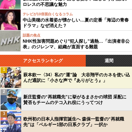
ロレスの不思議な魅力
テレビが10倍面白くなるコラム
中山美穂の水着姿が懐かしい…夏の定番「海辺の青春
ドラマ」なぜ消えた？
話題の焦点
NHK性加害問題めぐり"犯人探し”過熱…「出演者非公
表」のジレンマ、組織が直面する難題
アクセスランキング
週間
1
萩本欽一〈34〉私の“運”論 大谷翔平のカネを使い込
んだ通訳に「小さな声で『ありがとう』」
2
新庄監督の“再就職先”に挙がるまさかの球団 采配に
賛否もチームのテコ入れ役にうってつけ
3
欧州初の日本人指揮官誕生へ 森保一監督の“再就職
先”は「ベルギー1部の日系クラブ」一択か