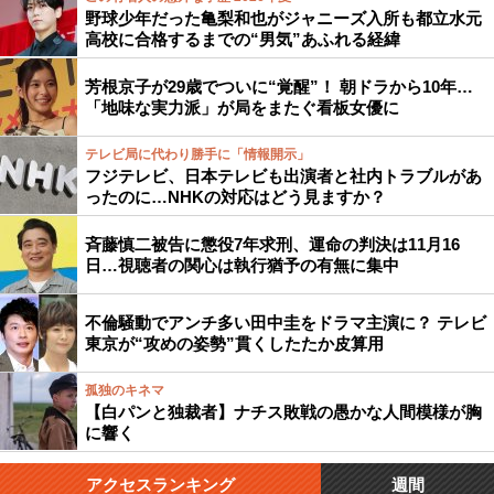
野球少年だった亀梨和也がジャニーズ入所も都立水元
高校に合格するまでの“男気”あふれる経緯
芳根京子が29歳でついに“覚醒”！ 朝ドラから10年…
「地味な実力派」が局をまたぐ看板女優に
テレビ局に代わり勝手に「情報開示」
フジテレビ、日本テレビも出演者と社内トラブルがあ
ったのに…NHKの対応はどう見ますか？
斉藤慎二被告に懲役7年求刑、運命の判決は11月16
日…視聴者の関心は執行猶予の有無に集中
不倫騒動でアンチ多い田中圭をドラマ主演に？ テレビ
東京が“攻めの姿勢”貫くしたたか皮算用
孤独のキネマ
【白パンと独裁者】ナチス敗戦の愚かな人間模様が胸
に響く
アクセスランキング
週間