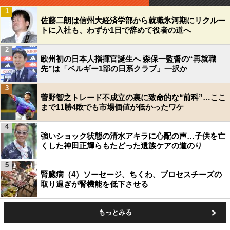
1
佐藤二朗は信州大経済学部から就職氷河期にリクルー
トに入社も、わずか1日で辞めて役者の道へ
2
欧州初の日本人指揮官誕生へ 森保一監督の“再就職
先”は「ベルギー1部の日系クラブ」一択か
3
菅野智之トレード不成立の裏に致命的な“前科”…ここ
まで11勝4敗でも市場価値が低かったワケ
4
強いショック状態の清水アキラに心配の声…子供を亡
くした神田正輝らもたどった遺族ケアの道のり
5
腎臓病（4）ソーセージ、ちくわ、プロセスチーズの
取り過ぎが腎機能を低下させる
もっとみる