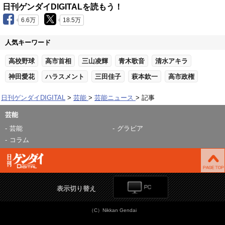
日刊ゲンダイDIGITALを読もう！
6.6万
18.5万
人気キーワード
高校野球
高市首相
三山凌輝
青木歌音
清水アキラ
神田愛花
ハラスメント
三田佳子
萩本欽一
高市政権
日刊ゲンダイDIGITAL
芸能
芸能ニュース
記事
芸能
芸能
グラビア
コラム
表示切り替え
（C）Nikkan Gendai