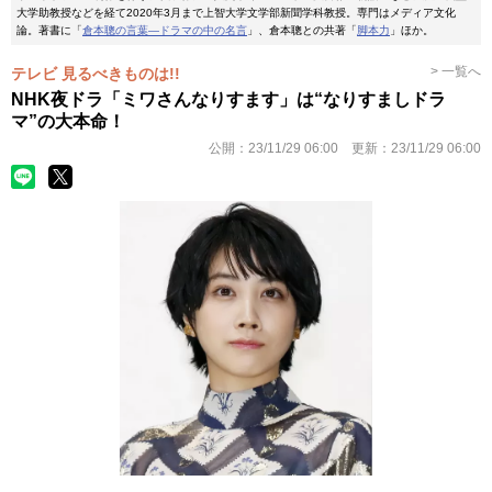
大学助教授などを経て2020年3月まで上智大学文学部新聞学科教授。専門はメディア文化
論。著書に「
倉本聰の言葉―ドラマの中の名言
」、倉本聰との共著「
脚本力
」ほか。
> 一覧へ
テレビ 見るべきものは!!
NHK夜ドラ「ミワさんなりすます」は“なりすましドラ
マ”の大本命！
公開：
23/11/29 06:00
更新：
23/11/29 06:00