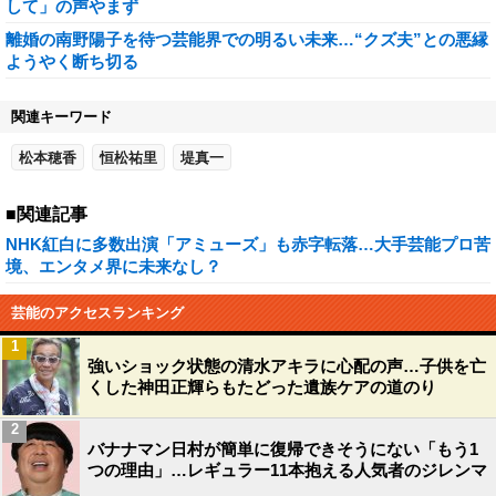
して」の声やまず
離婚の南野陽子を待つ芸能界での明るい未来…“クズ夫”との悪縁
ようやく断ち切る
関連キーワード
松本穂香
恒松祐里
堤真一
■関連記事
NHK紅白に多数出演「アミューズ」も赤字転落…大手芸能プロ苦
境、エンタメ界に未来なし？
芸能のアクセスランキング
1
強いショック状態の清水アキラに心配の声…子供を亡
くした神田正輝らもたどった遺族ケアの道のり
2
バナナマン日村が簡単に復帰できそうにない「もう1
つの理由」…レギュラー11本抱える人気者のジレンマ