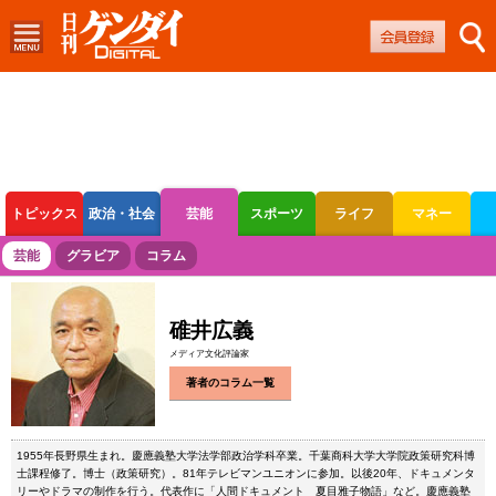
トピックス
政治・社会
芸能
スポーツ
ライフ
マネー
ボートレース
競輪
オートレース
芸能
グラビア
コラム
碓井広義
メディア文化評論家
著者のコラム一覧
1955年長野県生まれ。慶應義塾大学法学部政治学科卒業。千葉商科大学大学院政策研究科博
士課程修了。博士（政策研究）。81年テレビマンユニオンに参加。以後20年、ドキュメンタ
リーやドラマの制作を行う。代表作に「人間ドキュメント 夏目雅子物語」など。慶應義塾