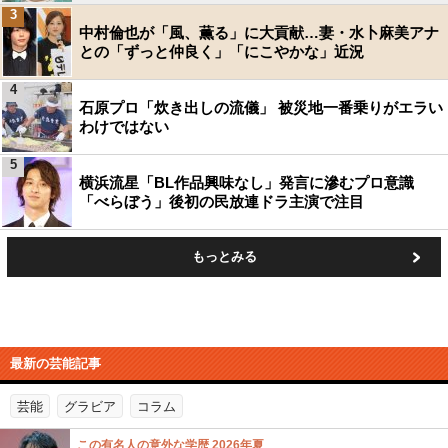
3
中村倫也が「風、薫る」に大貢献…妻・水卜麻美アナ
との「ずっと仲良く」「にこやかな」近況
4
石原プロ「炊き出しの流儀」 被災地一番乗りがエラい
わけではない
5
横浜流星「BL作品興味なし」発言に滲むプロ意識
「べらぼう」後初の民放連ドラ主演で注目
もっとみる
最新の芸能記事
芸能
グラビア
コラム
この有名人の意外な学歴 2026年夏