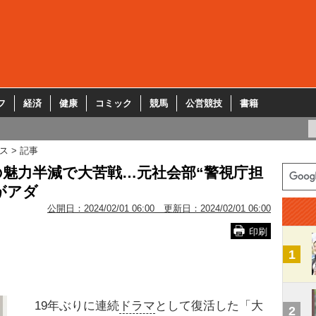
フ
経済
健康
コミック
競馬
公営競技
書籍
ス
記事
魅力半減で大苦戦…元社会部“警視庁担
がアダ
公開日：
2024/02/01 06:00
更新日：
2024/02/01 06:00
印刷
1
19年ぶりに連続
ドラマ
として復活した「大
2