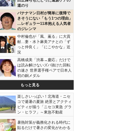
田正輝らもたどった遺族ケアの
道のり
バナナマン日村が簡単に復帰で
きそうにない「もう1つの理由」
…レギュラー11本抱える人気者
のジレンマ
中村倫也が「風、薫る」に大貢
献…妻・水卜麻美アナとの「ず
っと仲良く」「にこやかな」近
況
高橋成美「渋幕→慶応」だけで
は読み解けないズバ抜けた回転
の速さ 世界選手権ペアで日本人
初の銅メダル
もっと見る
楽しさいっぱい！北海道・ニセ
コで避暑の夏旅 絶景とアクティ
ビティが揃う「ニセコ東急 グラ
ン・ヒラフ」～東急不動産
暑熱対策が義務化される時代に
貼るだけで暑さの変化がわかる