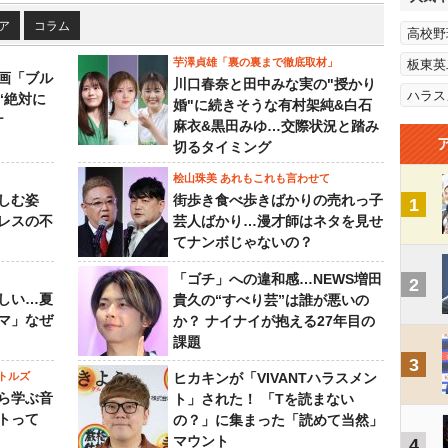
ア
コラム
高校野
芋澤貞雄「裏の裏まで徹底取材」
板東英
画「ブル
川口春奈と田中みな実の"授かり
ハラス
“絶対に
婚"に続きそうな有村架純&白石
ケ
麻衣&黒田みゆ…交際状況と踏み
切るタイミング
桧山珠美 あれもこれも言わせて
しむ姿
街歩き食べ歩きばかりの売れっ子
1
レスの不
芸人ばかり…漫才師はネタを見せ
てナンボじゃないの？
「ゴチ」への違和感…NEWS増田
2
しい…夏
貴久の“すべり芸”は誰が悪いの
マ」なぜ
か？ ナイナイが抱える27年目の
課題
3
トルズ
ヒカキンが「VIVANTハラスメン
ら学ぶ音
ト」された！ 「Tを読まない
トって
の？」に集まった「読めて当然」
マウント
4