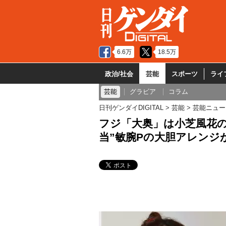
6.6万
18.5万
政治/社会
芸能
スポーツ
ライ
芸能
グラビア
コラム
日刊ゲンダイDIGITAL
芸能
芸能ニュー
フジ「大奥」は小芝風花の
当”敏腕Pの大胆アレンジ