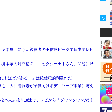
5
ミヤネ屋」にも…視聴者の不信感ピークで日本テレビ
vs脚本家の対立構図…「セクシー田中さん」問題に酷
切にもほどがある！」は確信犯的問題作だ
りも…大胆濡れ場が子供向けボディソープ事業に与え
…松本人志抜き加速でテレビから「ダウンタウンが消