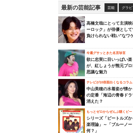
最新の芸能記事
芸能
グラビ
高橋文哉にとって主演映
ーロック」が俳優として
負けられない戦い”なワ
今週グサッときた名言珍言
欲に忠実に目いっぱい楽
が、紅しょうが熊元プロ
思議な魅力
テレビが10倍面白くなるコラム
中山美穂の水着姿が懐か
の定番「海辺の青春ドラ
消えた？
もっとゼロからぜんぶ聴くビー
シリーズ「ビートルズか
楽理論」～「ブルーノー
何？」