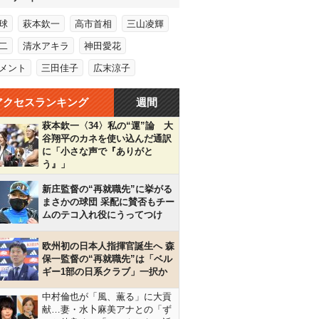
球
萩本欽一
高市首相
三山凌輝
二
清水アキラ
神田愛花
メント
三田佳子
広末涼子
アクセスランキング
週間
萩本欽一〈34〉私の“運”論 大
谷翔平のカネを使い込んだ通訳
に「小さな声で『ありがと
う』」
新庄監督の“再就職先”に挙がる
まさかの球団 采配に賛否もチー
ムのテコ入れ役にうってつけ
欧州初の日本人指揮官誕生へ 森
保一監督の“再就職先”は「ベル
ギー1部の日系クラブ」一択か
中村倫也が「風、薫る」に大貢
献…妻・水卜麻美アナとの「ず