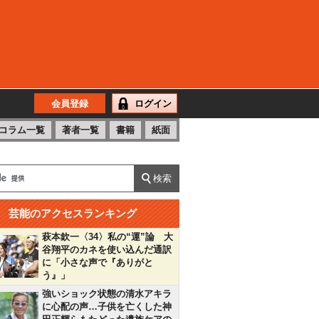
会員登録
ログイン
コラム一覧
著者一覧
書籍
紙面
芸能のアクセスランキング
萩本欽一〈34〉私の“運”論 大
谷翔平のカネを使い込んだ通訳
に「小さな声で『ありがと
う』」
強いショック状態の清水アキラ
に心配の声…子供を亡くした神