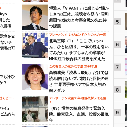
」
堺雅人「VIVANT」に感じる“懐か
kyo
しさ”の正体…視聴者を誘う“昭和
判明した
劇画”の魅力と考察合戦の先に待
5
の崩壊
つ課題
プレーバック レジェンドたちのあの一言
災地を支
北島三郎（1）「ここでいっぺ
らないチ
6
ん、ひと区切り。一本の線を引い
復帰の可
てみたい」サブちゃんの卒業が
NHK紅白歌合戦の歴史を変えた
7
この有名人の意外な学歴 2026年夏
高橋成美「渋幕→慶応」だけでは
でも汗ひ
読み解けないズバ抜けた回転の速
か？
さ 世界選手権ペアで日本人初の
8
銅メダル
聴くビート
テレサ・テン没後30年 極秘取材メモを解
く
バイ』
（69）慢性の喘息発作で緊急入
9
に込めら
院。酸素吸入、点滴、投薬の最晩
年