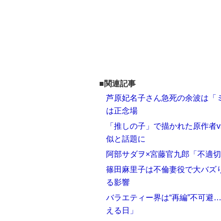
■関連記事
芦原妃名子さん急死の余波は「
は正念場
「推しの子」で描かれた原作者
似と話題に
阿部サダヲ×宮藤官九郎「不適
篠田麻里子は不倫妻役で大バズ
る影響
バラエティー界は“再編”不可避
える日」