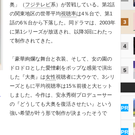
奥」（
フジテレビ
系）が苦戦している。第2話
の関東地区の世帯平均
視聴率
は4％台で、第1
3
話の6％台から下落した。同ドラマは、2003年
に第1シリーズが放送され、以降3回にわたっ
て制作されてきた。
4
「豪華絢爛な舞台と衣装、そして、女の園の
ドロドロとした愛憎劇をポップな感覚で演出
5
した『大奥』は
女性
視聴者に大ウケで、3シリ
ーズともに平均視聴率は15％前後と大ヒット
しました。今作は、安永秀樹プロデューサー
し
の『どうしても大奥を復活させたい』という
PR
強い希望が叶う形で制作が決まったそうで
PR