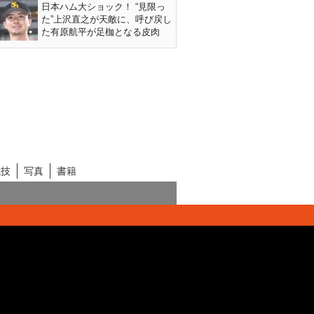
日本ハム大ショック！ “見限っ
た”上沢直之が天敵に、呼び戻し
た有原航平が足枷となる皮肉
競技
写真
書籍