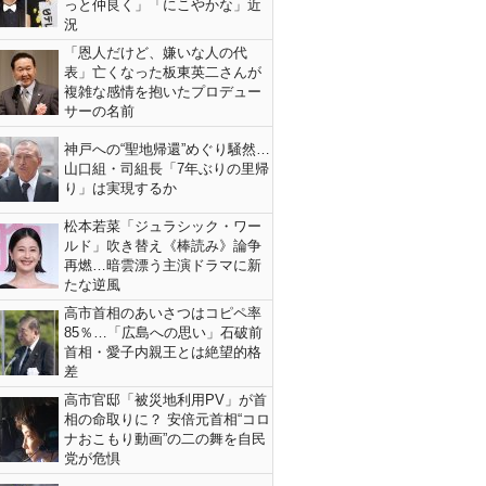
っと仲良く」「にこやかな」近
況
「恩人だけど、嫌いな人の代
表」亡くなった板東英二さんが
複雑な感情を抱いたプロデュー
サーの名前
神戸への“聖地帰還”めぐり騒然…
山口組・司組長「7年ぶりの里帰
り」は実現するか
松本若菜「ジュラシック・ワー
ルド」吹き替え《棒読み》論争
再燃…暗雲漂う主演ドラマに新
たな逆風
高市首相のあいさつはコピペ率
85％…「広島への思い」石破前
首相・愛子内親王とは絶望的格
差
高市官邸「被災地利用PV」が首
相の命取りに？ 安倍元首相“コロ
ナおこもり動画”の二の舞を自民
党が危惧