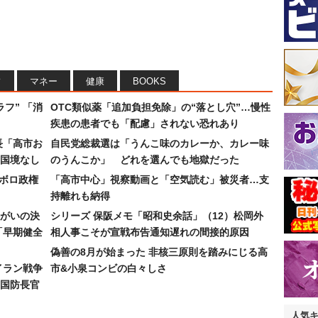
フ
マネー
健康
BOOKS
フ” 「消
OTC類似薬「追加負担免除」の“落とし穴”…慢性
疾患の患者でも「配慮」されない恐れあり
長「高市お
自民党総裁選は「うんこ味のカレーか、カレー味
国境なし
のうんこか」 どれを選んでも地獄だった
なボロ政権
「高市中心」視察動画と「空気読む」被災者…支
持離れも納得
まがいの決
シリーズ 保阪メモ「昭和史余話」（12）松岡外
「早期健全
相人事こそが宣戦布告通知遅れの間接的原因
偽善の8月が始まった 非核三原則を踏みにじる高
イラン戦争
市&小泉コンビの白々しさ
国防長官
人気