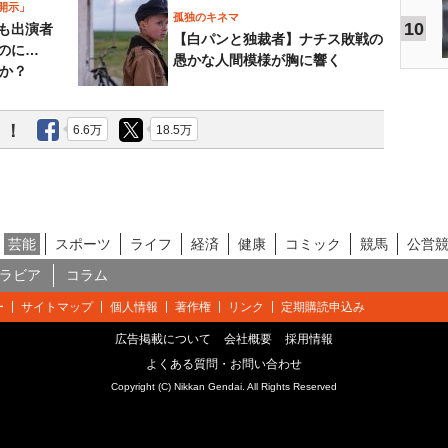
開示」
孤独のキネマ
10
も出演者
【白パンと独裁者】ナチス敗戦の
のに…
愚かな人間模様が胸に響く
すか？
う！
6.6万
18.5万
芸能
スポーツ
ライフ
経済
健康
コミック
競馬
公営
ラビア
コラム
ー
サイトマップ
個人情報
著作権
リンク
定期購読申込み
広告掲載について
会社概要
採用情報
よくある質問・お問い合わせ
Copyright (C) Nikkan Gendai. All Rights Reserved