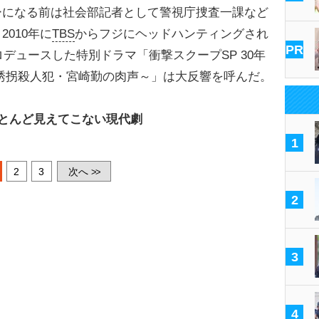
になる前は社会部記者として警視庁捜査一課など
010年に
TBS
からフジにヘッドハンティングされ
PR
ロデュースした特別ドラマ「衝撃スクープSP 30年
誘拐殺人犯・宮崎勤の肉声～」は大反響を呼んだ。
とんど見えてこない現代劇
1
2
3
次へ
>>
2
3
4