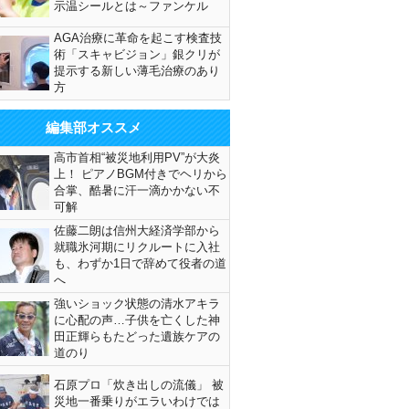
示温シールとは～ファンケル
AGA治療に革命を起こす検査技
術「スキャビジョン」銀クリが
提示する新しい薄毛治療のあり
方
編集部オススメ
高市首相“被災地利用PV”が大炎
上！ ピアノBGM付きでヘリから
合掌、酷暑に汗一滴かかない不
可解
佐藤二朗は信州大経済学部から
就職氷河期にリクルートに入社
も、わずか1日で辞めて役者の道
へ
強いショック状態の清水アキラ
に心配の声…子供を亡くした神
田正輝らもたどった遺族ケアの
道のり
石原プロ「炊き出しの流儀」 被
災地一番乗りがエラいわけでは