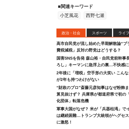
■関連キーワード
小芝風花
西野七瀬
政治・社会
スポーツ
ライ
高市自民党が流し始めた早期解散論“ブラ
費税減税」反対の野党はどうする？
国害SNSを告発 森山裕・自民党前幹事
ろし」キーマンに急浮上の裏…不快感に
2年後に「増税」空手形の大笑い こん
が2年も持つわけがない
“財政のプロ”斎藤元彦知事はなぜ粉飾
算見抜けず？ 兵庫県が都道府県で初の
化団体」転落危機
軍事大国がなぜ？ 米が「兵器枯渇」で
は継続困難…トランプ大統領がヘグセス
に激怒！