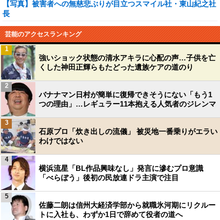
【写真】被害者への無慈悲ぶりが目立つスマイル社・東山紀之社
長
芸能のアクセスランキング
1
強いショック状態の清水アキラに心配の声…子供を亡
くした神田正輝らもたどった遺族ケアの道のり
2
バナナマン日村が簡単に復帰できそうにない「もう1
つの理由」…レギュラー11本抱える人気者のジレンマ
3
石原プロ「炊き出しの流儀」 被災地一番乗りがエラい
わけではない
4
横浜流星「BL作品興味なし」発言に滲むプロ意識
「べらぼう」後初の民放連ドラ主演で注目
5
佐藤二朗は信州大経済学部から就職氷河期にリクルー
トに入社も、わずか1日で辞めて役者の道へ