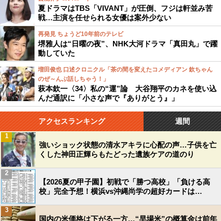
夏ドラマはTBS「VIVANT」が圧倒、フジは軒並み苦
戦…主演を任せられる女優は案外少ない
再発見 ちょうど10年前のテレビ
堺雅人は“日曜の夜”、NHK大河ドラマ「真田丸」で躍
動していた
増田俊也 口述クロニクル「茶の間を変えたコメディアン 欽ちゃん
のぜ～んぶ話しちゃう！」
萩本欽一〈34〉私の“運”論 大谷翔平のカネを使い込
んだ通訳に「小さな声で『ありがとう』」
アクセスランキング
週間
1
強いショック状態の清水アキラに心配の声…子供を亡
くした神田正輝らもたどった遺族ケアの道のり
2
【2026夏の甲子園】初戦で「勝つ高校」「負ける高
校」完全予想！横浜vs沖縄尚学の超好カードは…
3
国内の米価格は下がる一方…“早場米”の概算金は前年