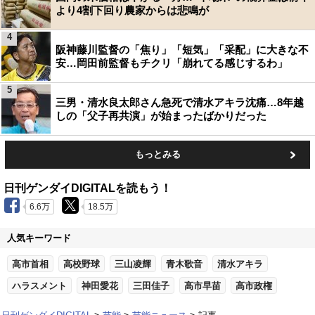
より4割下回り農家からは悲鳴が
4
阪神藤川監督の「焦り」「短気」「采配」に大きな不
安…岡田前監督もチクリ「崩れてる感じするわ」
5
三男・清水良太郎さん急死で清水アキラ沈痛…8年越
しの「父子再共演」が始まったばかりだった
もっとみる
日刊ゲンダイDIGITALを読もう！
6.6万
18.5万
人気キーワード
高市首相
高校野球
三山凌輝
青木歌音
清水アキラ
ハラスメント
神田愛花
三田佳子
高市早苗
高市政権