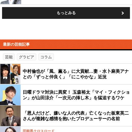
もっとみる
最新の芸能記事
芸能
グラビア
コラム
中村倫也が「風、薫る」に大貢献…妻・水卜麻美アナ
との「ずっと仲良く」「にこやかな」近況
日曜ドラマ対決に異変！ 玉森裕太「マイ・フィクショ
ン」が山田涼介「一次元の挿し木」を猛追するワケ
「恩人だけど、嫌いな人の代表」亡くなった板東英二
さんが複雑な感情を抱いたプロデューサーの名前
芸能界クロスロード