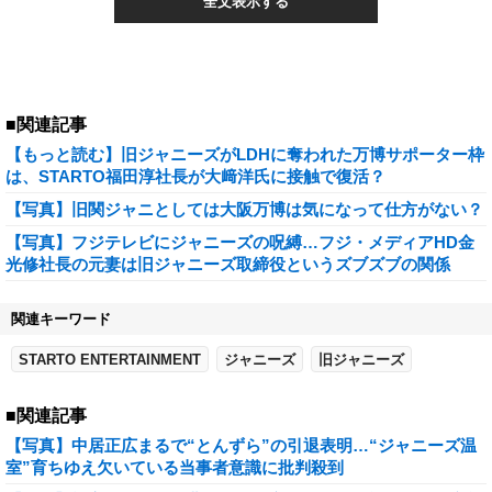
全文表示する
■関連記事
【もっと読む】旧ジャニーズがLDHに奪われた万博サポーター枠
は、STARTO福田淳社長が大﨑洋氏に接触で復活？
【写真】旧関ジャニとしては大阪万博は気になって仕方がない？
【写真】フジテレビにジャニーズの呪縛…フジ・メディアHD金
光修社長の元妻は旧ジャニーズ取締役というズブズブの関係
関連キーワード
STARTO ENTERTAINMENT
ジャニーズ
旧ジャニーズ
■関連記事
【写真】中居正広まるで“とんずら”の引退表明…“ジャニーズ温
室”育ちゆえ欠いている当事者意識に批判殺到