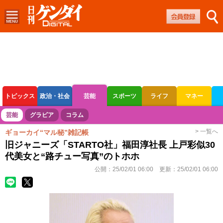
トピックス
政治・社会
芸能
スポーツ
ライフ
マネー
ボートレース
競輪
オートレース
芸能
グラビア
コラム
> 一覧へ
ギョーカイ“マル秘”雑記帳
旧ジャニーズ「STARTO社」福田淳社長 上戸彩似30
代美女と“路チュー写真”のトホホ
公開：
25/02/01 06:00
更新：
25/02/01 06:00