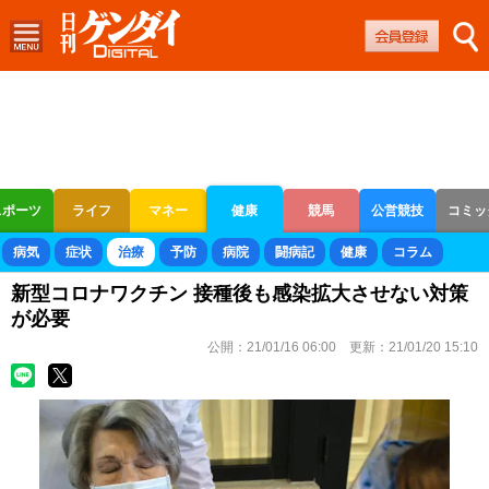
スポーツ
ライフ
マネー
健康
競馬
公営競技
コミッ
ボートレース
競輪
オートレース
病気
症状
治療
予防
病院
闘病記
健康
コラム
新型コロナワクチン 接種後も感染拡大させない対策
が必要
公開：
21/01/16 06:00
更新：
21/01/20 15:10