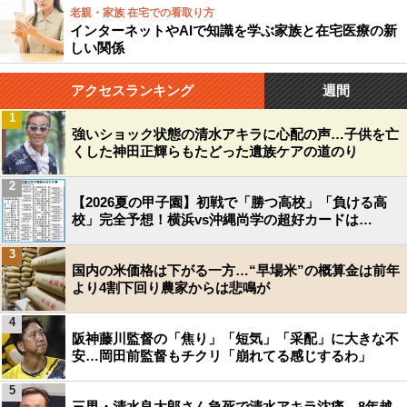
老親・家族 在宅での看取り方
インターネットやAIで知識を学ぶ家族と在宅医療の新
しい関係
アクセスランキング
週間
1
強いショック状態の清水アキラに心配の声…子供を亡
くした神田正輝らもたどった遺族ケアの道のり
2
【2026夏の甲子園】初戦で「勝つ高校」「負ける高
校」完全予想！横浜vs沖縄尚学の超好カードは…
3
国内の米価格は下がる一方…“早場米”の概算金は前年
より4割下回り農家からは悲鳴が
4
阪神藤川監督の「焦り」「短気」「采配」に大きな不
安…岡田前監督もチクリ「崩れてる感じするわ」
5
三男・清水良太郎さん急死で清水アキラ沈痛…8年越