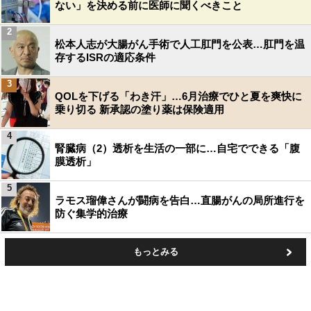
ない」を決める前に医師に聞くべきこと
2
松本人志が大腸がん手術で人工肛門を公表…肛門を温
存するISRの適応条件
3
QOLを下げる「わき汗」…6月治療でひと夏を爽快に
乗り切る 新承認の塗り薬は保険適用
4
腎臓病（2）透析を生活の一部に…自宅でできる「腹
膜透析」
5
ラモス瑠偉さんが闘病を告白…直腸がんの局所進行を
防ぐ集学的治療
もっとみる