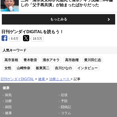
しの「父子再共演」が始まったばかりだった
もっとみる
日刊ゲンダイDIGITALを読もう！
6.6万
18.5万
人気キーワード
高市首相
青木歌音
清水アキラ
高市政権
黄川田仁志
女性
山崎怜奈
板東英二
吉川ひなの
インタビュー
日刊ゲンダイDIGITAL
健康
治療ニュース
記事
健康
病気
症状
治療
予防
病院
闘病記
健康
コラム