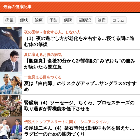
最新の健康記事
病気
症状
治療
予防
病院
闘病記
健康
コラム
夜の医学～老化する人、しない人
（1）夜の過ごし方が老化を左右する…寝てる間に進
む体の修復
夏に増えるお腹の病気
【胆嚢炎】食後30分から2時間後の“みぞおち”の痛み
が続いたら要注意
一生見える目をつくる
夏は「白内障」のリスクがアップ…サングラスのすす
め
腎臓病（4）ソーセージ、ちくわ、プロセスチーズの
取り過ぎが腎機能を低下させる
伝説のトップアスリートに聞く「シニアスタイル」
松尾雄二さん（4）釜石時代は勤務中も体を鍛えた…
ラグビーのための筋肉づくり