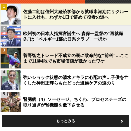
1
佐藤二朗は信州大経済学部から就職氷河期にリクルー
トに入社も、わずか1日で辞めて役者の道へ
2
欧州初の日本人指揮官誕生へ 森保一監督の“再就職
先”は「ベルギー1部の日系クラブ」一択か
3
菅野智之トレード不成立の裏に致命的な“前科”…ここ
まで11勝4敗でも市場価値が低かったワケ
4
強いショック状態の清水アキラに心配の声…子供を亡
くした神田正輝らもたどった遺族ケアの道のり
5
腎臓病（4）ソーセージ、ちくわ、プロセスチーズの
取り過ぎが腎機能を低下させる
もっとみる