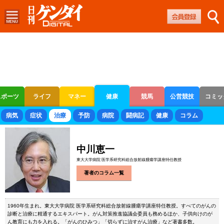
スポーツ
ライフ
マネー
健康
競馬
公営競技
コミッ
ボートレース
競輪
オートレース
病気
症状
治療
予防
病院
闘病記
健康
コラム
中川恵一
東大大学病院 医学系研究科総合放射線腫瘍学講座特任教授
著者のコラム一覧
1960年生まれ。東大大学病院 医学系研究科総合放射線腫瘍学講座特任教授。すべてのがんの
診断と治療に精通するエキスパート。がん対策推進協議会委員も務めるほか、子供向けのが
ん教育にも力を入れる。「がんのひみつ」「切らずに治すがん治療」など著書多数。