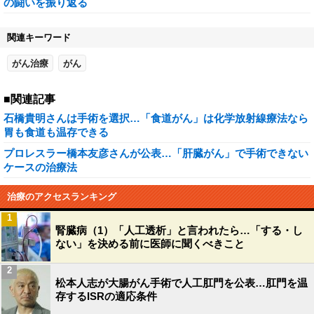
の闘いを振り返る
関連キーワード
がん治療
がん
■関連記事
石橋貴明さんは手術を選択…「食道がん」は化学放射線療法なら
胃も食道も温存できる
プロレスラー橋本友彦さんが公表…「肝臓がん」で手術できない
ケースの治療法
治療のアクセスランキング
1
腎臓病（1）「人工透析」と言われたら…「する・し
ない」を決める前に医師に聞くべきこと
2
松本人志が大腸がん手術で人工肛門を公表…肛門を温
存するISRの適応条件