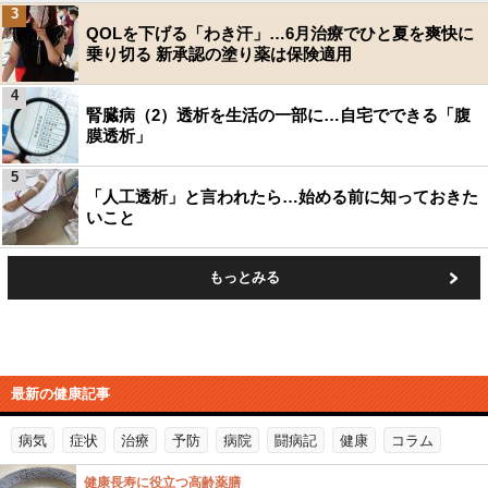
3
QOLを下げる「わき汗」…6月治療でひと夏を爽快に
乗り切る 新承認の塗り薬は保険適用
4
腎臓病（2）透析を生活の一部に…自宅でできる「腹
膜透析」
5
「人工透析」と言われたら…始める前に知っておきた
いこと
もっとみる
最新の健康記事
病気
症状
治療
予防
病院
闘病記
健康
コラム
健康長寿に役立つ高齢薬膳