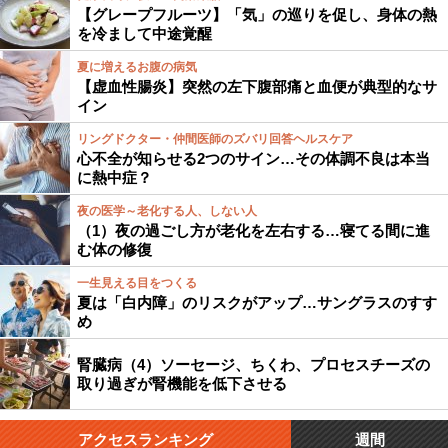
【グレープフルーツ】「気」の巡りを促し、身体の熱
を冷まして中途覚醒
夏に増えるお腹の病気
【虚血性腸炎】突然の左下腹部痛と血便が典型的なサ
イン
リングドクター・仲間医師のズバリ回答ヘルスケア
心不全が知らせる2つのサイン…その体調不良は本当
に熱中症？
夜の医学～老化する人、しない人
（1）夜の過ごし方が老化を左右する…寝てる間に進
む体の修復
一生見える目をつくる
夏は「白内障」のリスクがアップ…サングラスのすす
め
腎臓病（4）ソーセージ、ちくわ、プロセスチーズの
取り過ぎが腎機能を低下させる
アクセスランキング
週間