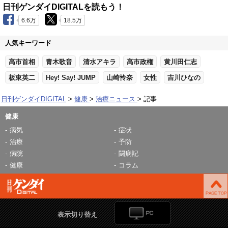
日刊ゲンダイDIGITALを読もう！
6.6万
18.5万
人気キーワード
高市首相
青木歌音
清水アキラ
高市政権
黄川田仁志
板東英二
Hey! Say! JUMP
山崎怜奈
女性
吉川ひなの
日刊ゲンダイDIGITAL
健康
治療ニュース
記事
健康
病気
症状
治療
予防
病院
闘病記
健康
コラム
表示切り替え