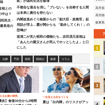
政」が国民生活を破壊
味
不都合な過去を消し「ブレない」を自称する人間
高市首
首相との
は未来に責任を持たない
の中は？
高市政
内閣改造めぐり維新からの「副大臣・政務官」起
国民民主・
板東英
用説が浮上…霞が関からも 「勘弁してくれ！」の
最長老の
悲鳴が
堤清二が見た昭和の傑物たち…吉田茂元首相は
「あんたの親父さんが死んでホッとしたよ」と口
にした
1
治療
予防
病院
闘病記
健康
コラム
2
3
えるお腹の病気
一生見える目をつくる
嚢炎】食後30分から2時間
夏は「白内障」のリスクがアッ
4