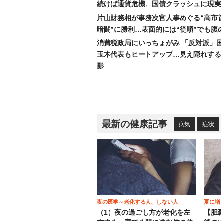
続けば通貨危機、国債クラッシュに現実
片山財務相が事務次官人事めぐる“高市
暗闘”に勝利…表面的には“従順”でも腹
消費税政局にいっちょがみ 「反対派」
玉木代表もヒートアップ…見え隠れする
影
最新の健康記事
病気
症状
夜の医学～老化する人、しない人
夏に増
（1）夜の過ごし方が老化を左
【胆