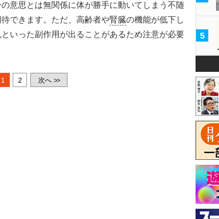
分の意思とは無関係に体が勝手に動いてしまう不随
期待できます。ただ、高齢者や
腎臓
の機能が低下し
乱といった副作用が出ることがあるため注意が必要
5
1
2
次へ
>>