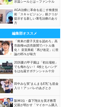
示温シールとは～ファンケル
AGA治療に革命を起こす検査技
術「スキャビジョン」銀クリが
提示する新しい薄毛治療のあり
方
編集部オススメ
「将来の愛子天皇を認めろ」高
市政権vs読売新聞でバトル激
化！ 皇室典範「再び改定」に世
論の85％が味方
2026夏の甲子園は「初出場校」
でも侮れない！ 4校ともハンデ
をはね返すポテンシャル十分
田中みな実“まんまるE乳”も筋金
入り！アッパレのあざとさ
阪神1位・森下翔太を英才教育
父親が明かす「マイホーム購入