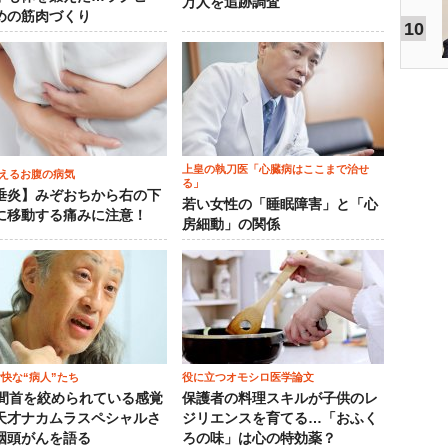
万人を追跡調査
めの筋肉づくり
10
上皇の執刀医「心臓病はここまで治せ
えるお腹の病気
る」
垂炎】みぞおちから右の下
若い女性の「睡眠障害」と「心
に移動する痛みに注意！
房細動」の関係
愉快な“病人”たち
役に立つオモシロ医学論文
時間首を絞められている感覚
保護者の料理スキルが子供のレ
天才ナカムラスペシャルさ
ジリエンスを育てる…「おふく
咽頭がんを語る
ろの味」は心の特効薬？