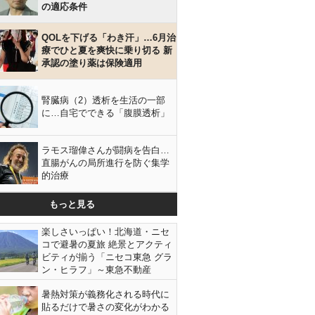
の適応条件
QOLを下げる「わき汗」…6月治
療でひと夏を爽快に乗り切る 新
承認の塗り薬は保険適用
腎臓病（2）透析を生活の一部
に…自宅でできる「腹膜透析」
ラモス瑠偉さんが闘病を告白…
直腸がんの局所進行を防ぐ集学
的治療
もっと見る
楽しさいっぱい！北海道・ニセ
コで避暑の夏旅 絶景とアクティ
ビティが揃う「ニセコ東急 グラ
ン・ヒラフ」～東急不動産
暑熱対策が義務化される時代に
貼るだけで暑さの変化がわかる