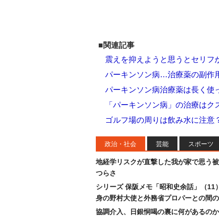
■関連記事
震えを抑えようと思うとセリフ
パーキンソン病…治療薬の副作
パーキンソン病治療薬は長く使
「パーキンソン病」の治療はク
ゴルフ場の周りは飲み水に注意？
政治・社会
芸能
スポーツ
地経学リスクが直撃した我が家で思う被
つらさ
シリーズ 保阪メモ「昭和史余話」（11
身の野村大使と外務省プロパーとの間の
協調介入、日銀恫喝の裏に何があるのか