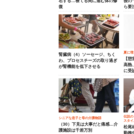
右する…寝てる間に進む体の修
後の
復
ら要
夏に増
腎臓病（4）ソーセージ、ちく
【憩
わ、プロセスチーズの取り過ぎ
高熱
が腎機能を低下させる
に受
伝説の
シニアな息子と母の介護物語
スタイ
（30）下見は大事だと痛感…介
松尾
護施設は千差万別
勤務