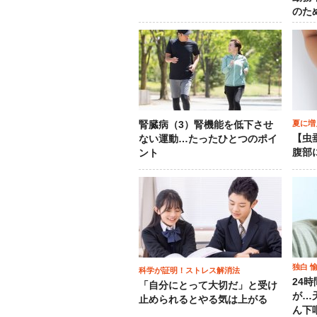
のた
夏に増
腎臓病（3）腎機能を低下させ
【虫
ない運動…たったひとつのポイ
腹部
ント
独白 
科学が証明！ストレス解消法
24
「自分にとって大切だ」と受け
が…
止められるとやる気は上がる
ん下