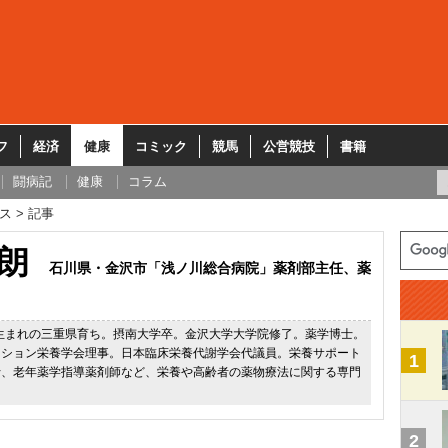
フ
経済
健康
コミック
競馬
公営競技
書籍
闘病記
健康
コラム
ス
記事
朗
石川県・金沢市「浅ノ川総合病院」薬剤部主任、薬
県生まれの三重県育ち。摂南大学卒。金沢大学大学院修了。薬学博士。
ーション栄養学会理事。日本臨床栄養代謝学会代議員。栄養サポート
1
士、老年薬学指導薬剤師など、栄養や高齢者の薬物療法に関する専門
2