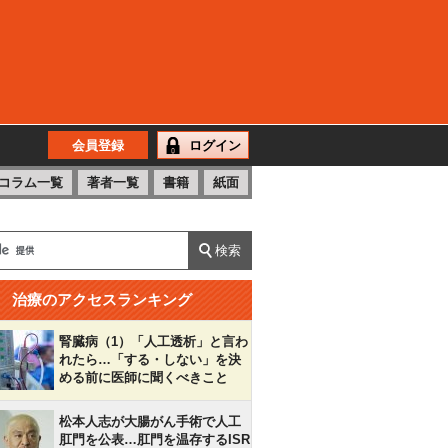
会員登録
ログイン
コラム一覧
著者一覧
書籍
紙面
治療のアクセスランキング
腎臓病（1）「人工透析」と言わ
れたら…「する・しない」を決
める前に医師に聞くべきこと
松本人志が大腸がん手術で人工
肛門を公表…肛門を温存するISR