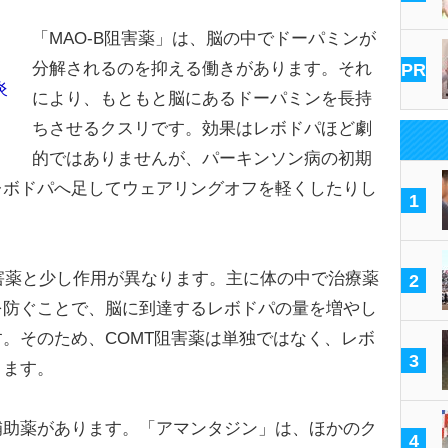
「MAO-B阻害薬」は、脳の中でドーパミンが
分解されるのを抑える働きがあります。それ
PR
炎
により、もともと脳にあるドーパミンを長持
ちさせるクスリです。効果はレボドパほど劇
的ではありませんが、パーキンソン病の初期
レボドパへ足してウェアリングオフを軽くしたりし
1
B阻害薬と少し作用が異なります。主に体の中で治療薬
2
を防ぐことで、脳に到達するレボドパの量を増やし
。そのため、COMT阻害薬は単独ではなく、レボ
3
ります。
助薬があります。「アマンタジン」は、ほかのク
4