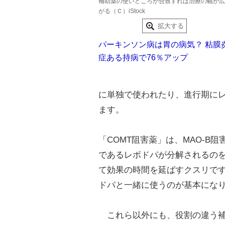
補助薬の使いどころが合致すれば治療の幅が広
がる（Ｃ）iStock
拡大する
パーキンソン病は胃の病気？ 粘膜
症ある持病で76％アップ
に単独で使われたり、進行期に
ます。
「COMT阻害薬」は、MAO-
であるレボドパが分解されるの
て効果の時間を延ばすクスリです
ドパと一緒に使うのが基本にな
これら以外にも、役割の違う補