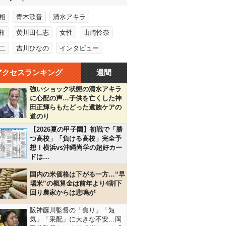
相
青木歌音
清水アキラ
権
黄川田仁志
女性
山崎怜奈
二
吉川ひなの
インタビュー
アクセスランキング
週間
強いショック状態の清水アキラ
に心配の声…子供を亡くした神
田正輝らもたどった遺族ケアの
道のり
【2026夏の甲子園】初戦で「勝
つ高校」「負ける高校」完全予
想！横浜vs沖縄尚学の超好カー
ドは…
国内の米価格は下がる一方…“早
場米”の概算金は前年より4割下
回り農家からは悲鳴が
阪神藤川監督の「焦り」「短
気」「采配」に大きな不安…岡