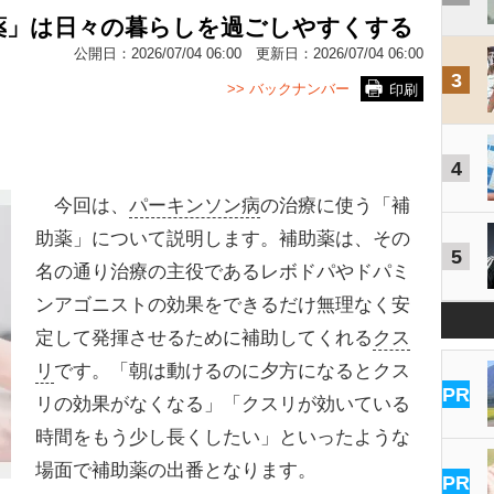
薬」は日々の暮らしを過ごしやすくする
公開日：
2026/07/04 06:00
更新日：
2026/07/04 06:00
3
>> バックナンバー
印刷
4
今回は、
パーキンソン病
の治療に使う「補
助薬」について説明します。補助薬は、その
5
名の通り治療の主役であるレボドパやドパミ
ンアゴニストの効果をできるだけ無理なく安
定して発揮させるために補助してくれる
クス
リ
です。「朝は動けるのに夕方になるとクス
PR
リの効果がなくなる」「クスリが効いている
時間をもう少し長くしたい」といったような
場面で補助薬の出番となります。
PR