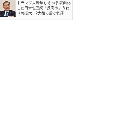
トランプ大統領もそっぽ 表面化
した日米包囲網「反高市」うね
り急拡大…2大後ろ盾が剥落