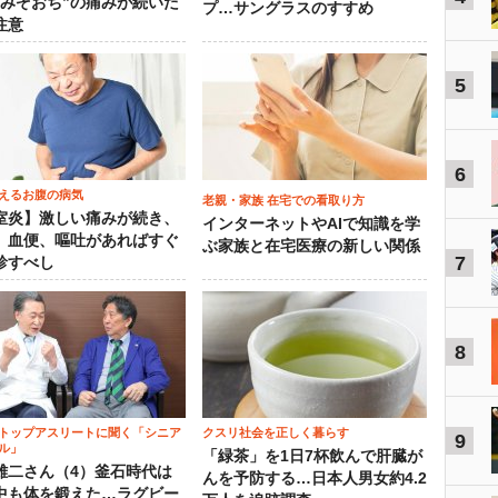
“みぞおち”の痛みが続いた
プ…サングラスのすすめ
注意
5
6
えるお腹の病気
老親・家族 在宅での看取り方
室炎】激しい痛みが続き、
インターネットやAIで知識を学
、血便、嘔吐があればすぐ
ぶ家族と在宅医療の新しい関係
7
診すべし
8
トップアスリートに聞く「シニア
クスリ社会を正しく暮らす
9
ル」
「緑茶」を1日7杯飲んで肝臓が
雄二さん（4）釜石時代は
んを予防する…日本人男女約4.2
中も体を鍛えた…ラグビー