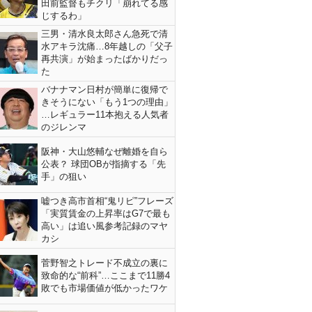
田前監督もチクリ「崩れてる感
じするわ」
三男・清水良太郎さん急死で清
水アキラ沈痛…8年越しの「父子
再共演」が始まったばかりだっ
た
バナナマン日村が簡単に復帰で
きそうにない「もう1つの理由」
…レギュラー11本抱える人気者
のジレンマ
阪神・大山悠輔なぜ離婚を自ら
公表？ 球団OBが指摘する「先
手」の狙い
嘘つき高市首相“鬼リピ”フレーズ
「実質賃金の上昇率はG7で最も
高い」は追い風参考記録のマヤ
カシ
菅野智之トレード不成立の裏に
致命的な“前科”…ここまで11勝4
敗でも市場価値が低かったワケ