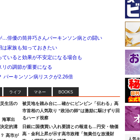
が…俳優の筒井巧さんパーキンソン病との闘い
用は家族も知っておきたい
っていると効果が不安定になる場合も
スリの調節が重要になる
 パーキンソン病リスクが2.26倍
ライフ
マネー
BOOKS
災生活の
被災地を踏み台に…確かにビンビン「伝わる」高
市首相の人気取り “政治の師”は激励に駆けずり回
るハード視察
）海軍出
決定的溝
日銀に国債買い入れ要請との報道も…円安・物価
高・金利上昇が示す高市政権「無責任な放漫財
？ 高市が
人気