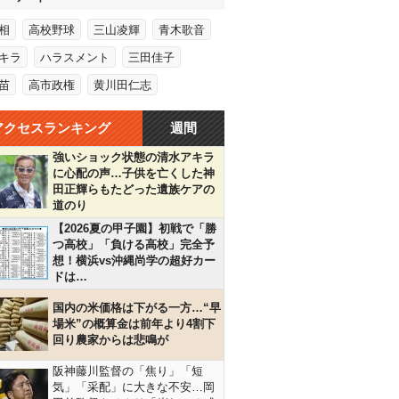
相
高校野球
三山凌輝
青木歌音
キラ
ハラスメント
三田佳子
苗
高市政権
黄川田仁志
アクセスランキング
週間
強いショック状態の清水アキラ
に心配の声…子供を亡くした神
田正輝らもたどった遺族ケアの
道のり
【2026夏の甲子園】初戦で「勝
つ高校」「負ける高校」完全予
想！横浜vs沖縄尚学の超好カー
ドは…
国内の米価格は下がる一方…“早
場米”の概算金は前年より4割下
回り農家からは悲鳴が
阪神藤川監督の「焦り」「短
気」「采配」に大きな不安…岡