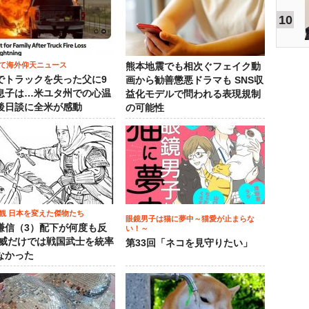
10
て海外仰天ニュース
熊本地震でも相次ぐフェイク動
でトラックを失った父に9
画から勧善懲悪ドラマも SNS収
息子は…米ユタ州での心温
益化モデルで問われる表現規制
後日談に全米が感動
の可能性
観 日本を変えた傑物たち
眼鏡男子は猫に夢中～猫愛が止まらな
謙信（3）配下が何度も反
い！～
権威だけでは戦国武士を統率
第33回「ネコを見守りたい」
なかった