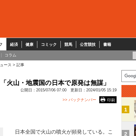
フ
経済
健康
コミック
競馬
公営競技
書籍
コラム
ュース
記事
氏「火山・地震国の日本で原発は無謀」
公開日：
2015/07/06 07:00
更新日：
2024/01/05 15:19
>> バックナンバー
印刷
1
日本全国で火山の噴火が頻発している。こ
2