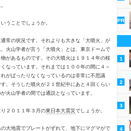
ん。
PR
ということでしょうか。
通常の状況です。それよりも大きな「大噴火」が
ん。火山学者が言う「大噴火」とは、東京ドームで
出物があるものです。その大噴火は１９１４年の桜
1
なくなっています。それまでは１００年の間に４～
それがぱったりなくなっているのは非常に不思議
2
です。そうした噴火が２１世紀中にあと４回くらい
のが火山学者の間では通説となっています。
3
はり２０１１年３月の
東日本大震災
でしょうか。
あの
大地震でプレートがずれて、地下にマグマがで
4