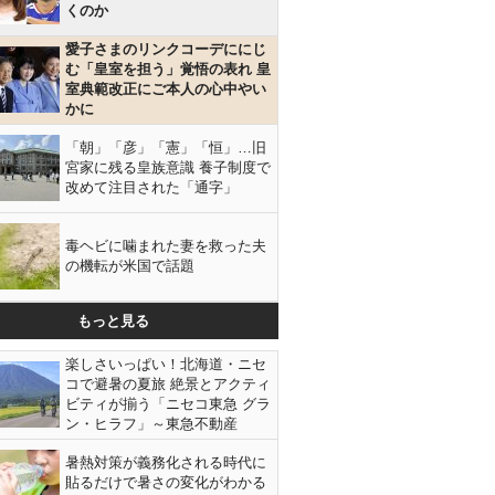
くのか
愛子さまのリンクコーデににじ
む「皇室を担う」覚悟の表れ 皇
室典範改正にご本人の心中やい
かに
「朝」「彦」「憲」「恒」…旧
宮家に残る皇族意識 養子制度で
改めて注目された「通字」
毒ヘビに噛まれた妻を救った夫
の機転が米国で話題
もっと見る
楽しさいっぱい！北海道・ニセ
コで避暑の夏旅 絶景とアクティ
ビティが揃う「ニセコ東急 グラ
ン・ヒラフ」～東急不動産
暑熱対策が義務化される時代に
貼るだけで暑さの変化がわかる