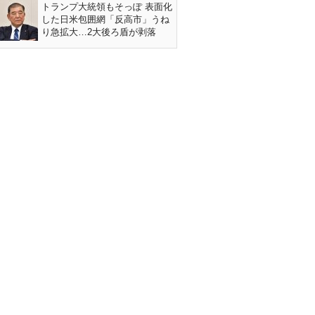
トランプ大統領もそっぽ 表面化
した日米包囲網「反高市」うね
り急拡大…2大後ろ盾が剥落