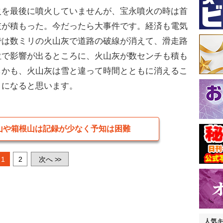
を最後に噴火していませんが、宝永噴火の時は首
灰が積もった。今だったら大事件です。経済も電気
では数ミリの火山灰で道路の破線が消えて、滑走路
位で影響が出るところに、火山灰が数センチも積も
しかも、火山灰は雪と違って時間とともに消えるこ
とになると思います。
山や箱根山は記録が少なく予知は困難
1
2
次へ
>>
人気