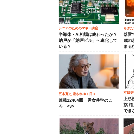
シニアのためのマネー講座
もぎた
半導体・AI相場は終わったか？
落雷
納戸が「納戸ビル」へ進化して
歳の
いる？
まる
本郷史
五木寛之 流されゆく日々
上杉
連載12404回 男女共学のこ
旗 
ろ <3>
でき