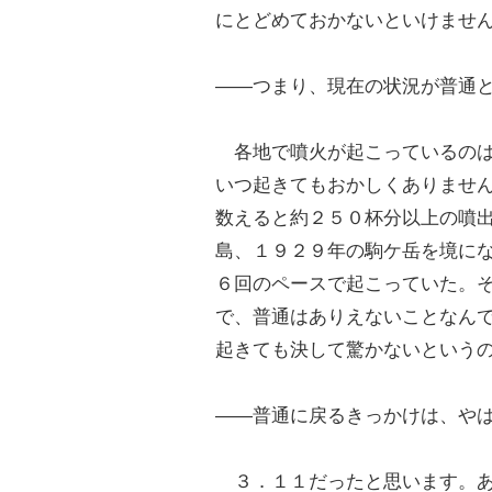
にとどめておかないといけませ
――つまり、現在の状況が普通
各地で噴火が起こっているのは
いつ起きてもおかしくありませ
数えると約２５０杯分以上の噴
島、１９２９年の駒ケ岳を境に
６回のペースで起こっていた。
で、普通はありえないことなん
起きても決して驚かないという
――普通に戻るきっかけは、や
３．１１だったと思います。