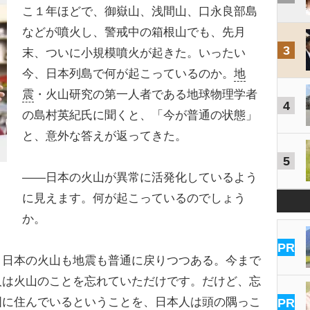
こ１年ほどで、御嶽山、浅間山、口永良部島
などが噴火し、警戒中の箱根山でも、先月
3
末、ついに小規模噴火が起きた。いったい
今、日本列島で何が起こっているのか。
地
震
・火山研究の第一人者である地球物理学者
4
の島村英紀氏に聞くと、「今が普通の状態」
と、意外な答えが返ってきた。
5
――日本の火山が異常に活発化しているよう
に見えます。何が起こっているのでしょう
か。
PR
日本の火山も地震も普通に戻りつつある。今まで
人は火山のことを忘れていただけです。だけど、忘
国に住んでいるということを、日本人は頭の隅っこ
PR