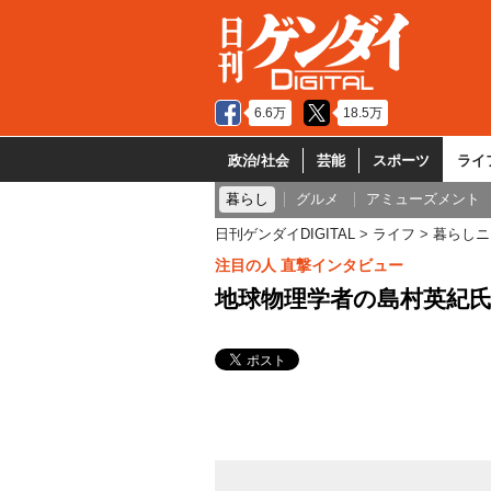
6.6万
18.5万
政治/社会
芸能
スポーツ
ライ
暮らし
グルメ
アミューズメント
日刊ゲンダイDIGITAL
ライフ
暮らしニ
注目の人 直撃インタビュー
地球物理学者の島村英紀