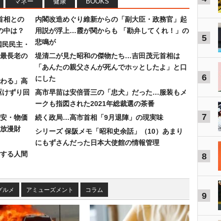
マネー
健康
BOOKS
首相との
内閣改造めぐり維新からの「副大臣・政務官」起
の中は？
用説が浮上…霞が関からも 「勘弁してくれ！」の
5
悲鳴が
国民民主・
最長老の
堤清二が見た昭和の傑物たち…吉田茂元首相は
「あんたの親父さんが死んでホッとしたよ」と口
6
にした
わる」高
駆けずり回
高市早苗は安倍晋三の「忠犬」だった…服装もメ
ークも指図された2021年総裁選の茶番
7
安・物価
続く政局…高市首相「9月退陣」の現実味
放漫財
シリーズ 保阪メモ「昭和史余話」（10）あまり
にもずさんだった日本大使館の情報管理
する人間
8
グルメ
アミューズメント
コラム
9