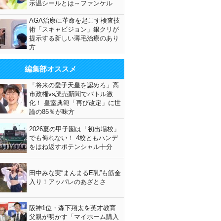
示温シールとは～ファンケル
AGA治療に革命を起こす検査技
術「スキャビジョン」銀クリが
提示する新しい薄毛治療のあり
方
編集部オススメ
「将来の愛子天皇を認めろ」高
市政権vs読売新聞でバトル激
化！ 皇室典範「再び改定」に世
論の85％が味方
2026夏の甲子園は「初出場校」
でも侮れない！ 4校ともハンデ
をはね返すポテンシャル十分
田中みな実“まんまるE乳”も筋金
入り！アッパレのあざとさ
阪神1位・森下翔太を英才教育
父親が明かす「マイホーム購入