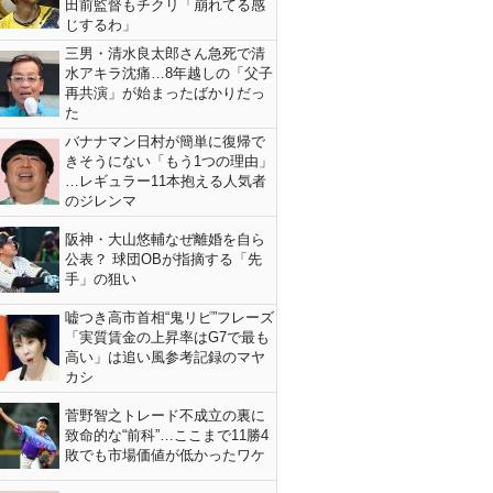
田前監督もチクリ「崩れてる感
じするわ」
三男・清水良太郎さん急死で清
水アキラ沈痛…8年越しの「父子
再共演」が始まったばかりだっ
た
バナナマン日村が簡単に復帰で
きそうにない「もう1つの理由」
…レギュラー11本抱える人気者
のジレンマ
阪神・大山悠輔なぜ離婚を自ら
公表？ 球団OBが指摘する「先
手」の狙い
嘘つき高市首相“鬼リピ”フレーズ
「実質賃金の上昇率はG7で最も
高い」は追い風参考記録のマヤ
カシ
菅野智之トレード不成立の裏に
致命的な“前科”…ここまで11勝4
敗でも市場価値が低かったワケ