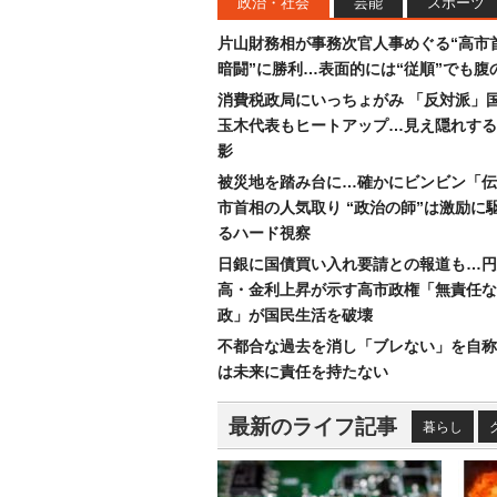
政治・社会
芸能
スポーツ
片山財務相が事務次官人事めぐる“高市
暗闘”に勝利…表面的には“従順”でも腹
消費税政局にいっちょがみ 「反対派」
玉木代表もヒートアップ…見え隠れする
影
被災地を踏み台に…確かにビンビン「伝
市首相の人気取り “政治の師”は激励に
るハード視察
日銀に国債買い入れ要請との報道も…円
高・金利上昇が示す高市政権「無責任な
政」が国民生活を破壊
不都合な過去を消し「ブレない」を自称
は未来に責任を持たない
最新のライフ記事
暮らし