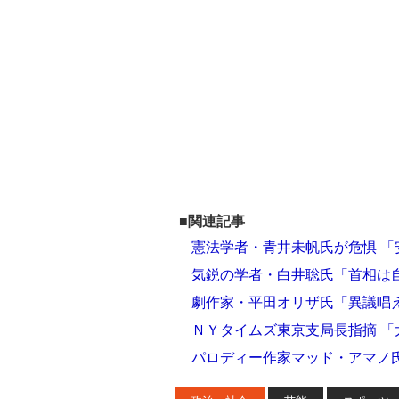
■関連記事
憲法学者・青井未帆氏が危惧 
気鋭の学者・白井聡氏「首相は
劇作家・平田オリザ氏「異議唱
ＮＹタイムズ東京支局長指摘 
パロディー作家マッド・アマノ