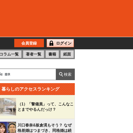
会員登録
ログイン
コラム一覧
著者一覧
書籍
紙面
暮らしのアクセスランキング
（1）「警備員」って、こんなこ
とまでやるんだっけ？
川口春奈&板倉滉もそう？ なぜ
格差婚はつまづき、同格婚は続