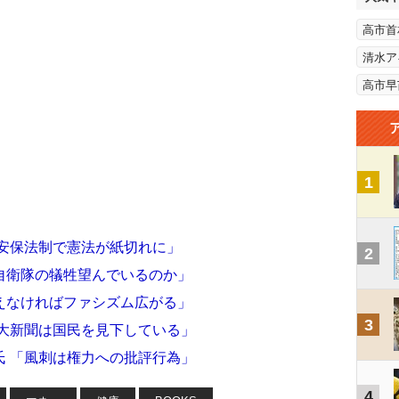
高市首
清水ア
高市早
1
「安保法制で憲法が紙切れに」
2
自衛隊の犠牲望んでいるのか」
えなければファシズム広がる」
3
「大新聞は国民を見下している」
氏 「風刺は権力への批評行為」
4