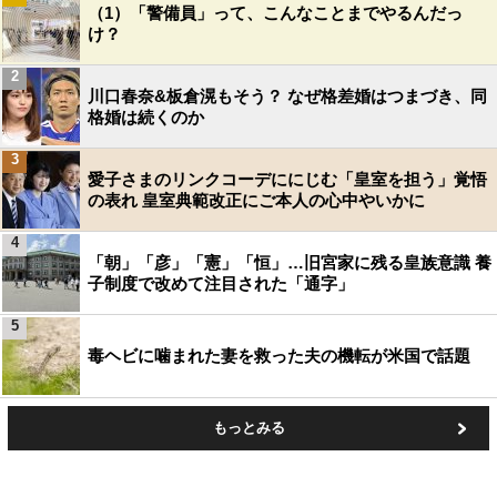
（1）「警備員」って、こんなことまでやるんだっ
け？
2
川口春奈&板倉滉もそう？ なぜ格差婚はつまづき、同
格婚は続くのか
3
愛子さまのリンクコーデににじむ「皇室を担う」覚悟
の表れ 皇室典範改正にご本人の心中やいかに
4
「朝」「彦」「憲」「恒」…旧宮家に残る皇族意識 養
子制度で改めて注目された「通字」
5
毒ヘビに噛まれた妻を救った夫の機転が米国で話題
もっとみる