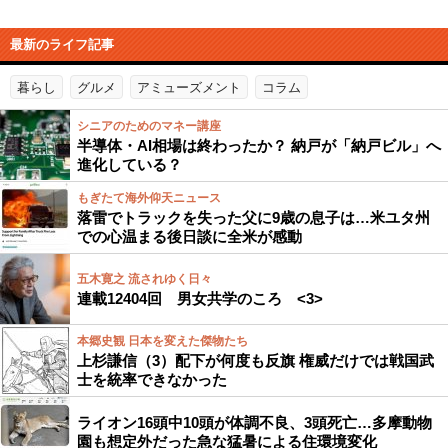
最新のライフ記事
暮らし
グルメ
アミューズメント
コラム
シニアのためのマネー講座
半導体・AI相場は終わったか？ 納戸が「納戸ビル」へ
進化している？
もぎたて海外仰天ニュース
落雷でトラックを失った父に9歳の息子は…米ユタ州
での心温まる後日談に全米が感動
五木寛之 流されゆく日々
連載12404回 男女共学のころ <3>
本郷史観 日本を変えた傑物たち
上杉謙信（3）配下が何度も反旗 権威だけでは戦国武
士を統率できなかった
ライオン16頭中10頭が体調不良、3頭死亡…多摩動物
園も想定外だった急な猛暑による住環境変化