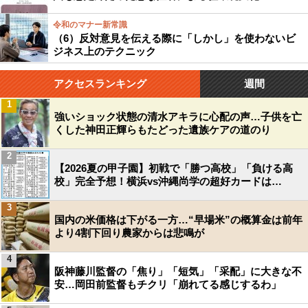
令和のマナー新常識
（6）反対意見を伝える際に「しかし」を使わないビ
ジネス上のテクニック
アクセスランキング
週間
1
強いショック状態の清水アキラに心配の声…子供を亡
くした神田正輝らもたどった遺族ケアの道のり
2
【2026夏の甲子園】初戦で「勝つ高校」「負ける高
校」完全予想！横浜vs沖縄尚学の超好カードは…
3
国内の米価格は下がる一方…“早場米”の概算金は前年
より4割下回り農家からは悲鳴が
4
阪神藤川監督の「焦り」「短気」「采配」に大きな不
安…岡田前監督もチクリ「崩れてる感じするわ」