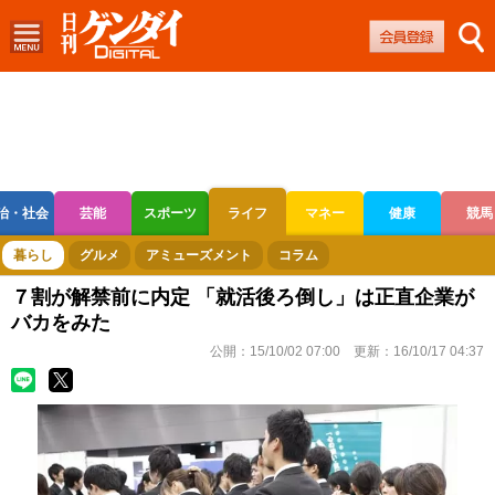
治・社会
芸能
スポーツ
ライフ
マネー
健康
競馬
ボートレース
競輪
オートレース
暮らし
グルメ
アミューズメント
コラム
７割が解禁前に内定 「就活後ろ倒し」は正直企業が
バカをみた
公開：
15/10/02 07:00
更新：
16/10/17 04:37