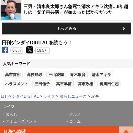
5
三男・清水良太郎さん急死で清水アキラ沈痛…8年越
しの「父子再共演」が始まったばかりだった
もっとみる
日刊ゲンダイDIGITALを読もう！
6.6万
18.5万
人気キーワード
高市首相
高校野球
三山凌輝
青木歌音
清水アキラ
ハラスメント
三田佳子
高市早苗
高市政権
黄川田仁志
日刊ゲンダイDIGITAL
ライフ
暮らしニュース
記事
ライフ
暮らし
グルメ
アミューズメント
コラム