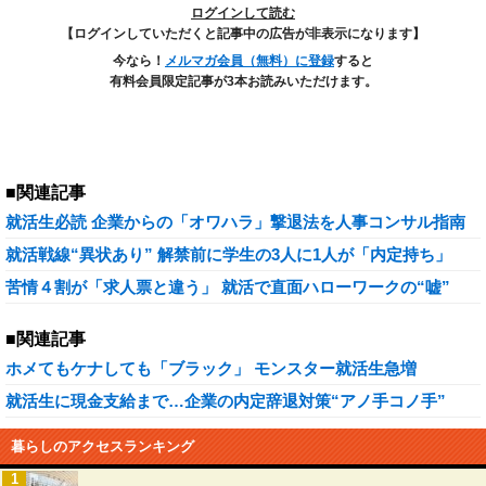
ログインして読む
【ログインしていただくと記事中の広告が非表示になります】
今なら！
メルマガ会員（無料）に登録
すると
有料会員限定記事が3本お読みいただけます。
■関連記事
就活生必読 企業からの「オワハラ」撃退法を人事コンサル指南
就活戦線“異状あり” 解禁前に学生の3人に1人が「内定持ち」
苦情４割が「求人票と違う」 就活で直面ハローワークの“嘘”
■関連記事
ホメてもケナしても「ブラック」 モンスター就活生急増
就活生に現金支給まで…企業の内定辞退対策“アノ手コノ手”
暮らしのアクセスランキング
1