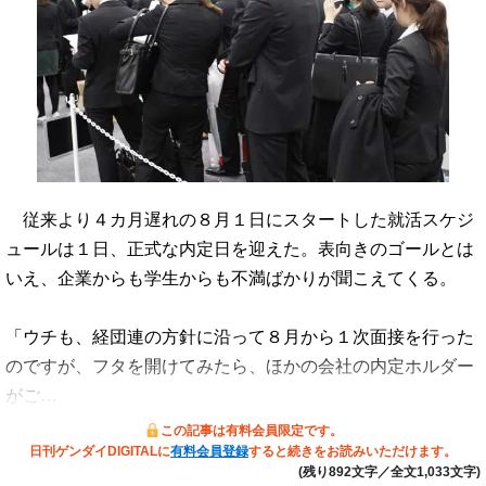
従来より４カ月遅れの８月１日にスタートした就活スケジ
ュールは１日、正式な内定日を迎えた。表向きのゴールとは
いえ、企業からも学生からも不満ばかりが聞こえてくる。
「ウチも、経団連の方針に沿って８月から１次面接を行った
のですが、フタを開けてみたら、ほかの会社の内定ホルダー
がご…
この記事は有料会員限定です。
日刊ゲンダイDIGITALに
有料会員登録
すると続きをお読みいただけます。
(残り892文字／全文1,033文字)