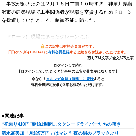
事故が起きたのは２月１８日午前１０時すぎ。神奈川県藤
沢市の建築現場で工事関係者が現場を空撮するためドローン
を操縦していたところ、制御不能に陥った。
ドローンは現場にあったクレーンにぶ…
この記事は有料会員限定です。
日刊ゲンダイDIGITALに
有料会員登録
すると続きをお読みいただけます。
(残り734文字／全文875文字)
ログインして読む
【ログインしていただくと記事中の広告が非表示になります】
今なら！
メルマガ会員（無料）に登録
すると
有料会員限定記事が3本お読みいただけます。
■関連記事
“初乗り410円”開始1週間…タクシードライバーたちの嘆き
清水富美加「月給5万円」はマシ？ 夜の街のブラックぶり