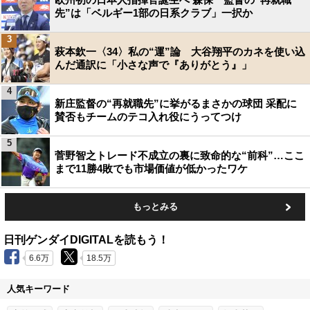
先”は「ベルギー1部の日系クラブ」一択か
3
萩本欽一〈34〉私の“運”論 大谷翔平のカネを使い込
んだ通訳に「小さな声で『ありがとう』」
4
新庄監督の“再就職先”に挙がるまさかの球団 采配に
賛否もチームのテコ入れ役にうってつけ
5
菅野智之トレード不成立の裏に致命的な“前科”…ここ
まで11勝4敗でも市場価値が低かったワケ
もっとみる
日刊ゲンダイDIGITALを読もう！
6.6万
18.5万
人気キーワード