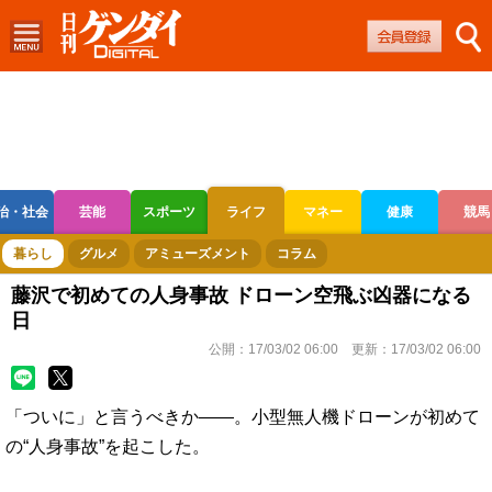
治・社会
芸能
スポーツ
ライフ
マネー
健康
競馬
ボートレース
競輪
オートレース
暮らし
グルメ
アミューズメント
コラム
藤沢で初めての人身事故 ドローン空飛ぶ凶器になる
日
公開：
17/03/02 06:00
更新：
17/03/02 06:00
「ついに」と言うべきか――。小型無人機ドローンが初めて
の“人身事故”を起こした。