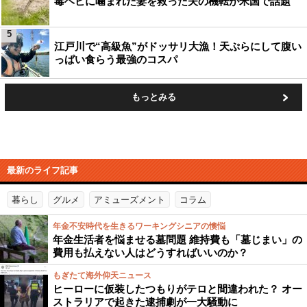
毒ヘビに噛まれた妻を救った夫の機転が米国で話題
5
江戸川で“高級魚”がドッサリ大漁！天ぷらにして腹い
っぱい食らう最強のコスパ
もっとみる
最新のライフ記事
暮らし
グルメ
アミューズメント
コラム
年金不安時代を生きるワーキングシニアの懊悩
年金生活者を悩ませる墓問題 維持費も「墓じまい」の
費用も払えない人はどうすればいいのか？
もぎたて海外仰天ニュース
ヒーローに仮装したつもりがテロと間違われた？ オー
ストラリアで起きた逮捕劇が一大騒動に