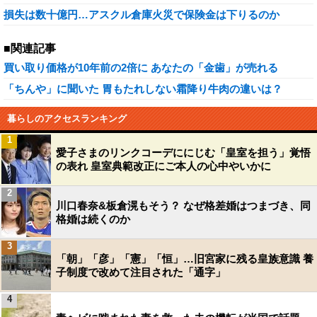
損失は数十億円…アスクル倉庫火災で保険金は下りるのか
■関連記事
買い取り価格が10年前の2倍に あなたの「金歯」が売れる
「ちんや」に聞いた 胃もたれしない霜降り牛肉の違いは？
暮らしのアクセスランキング
1
愛子さまのリンクコーデににじむ「皇室を担う」覚悟
の表れ 皇室典範改正にご本人の心中やいかに
2
川口春奈&板倉滉もそう？ なぜ格差婚はつまづき、同
格婚は続くのか
3
「朝」「彦」「憲」「恒」…旧宮家に残る皇族意識 養
子制度で改めて注目された「通字」
4