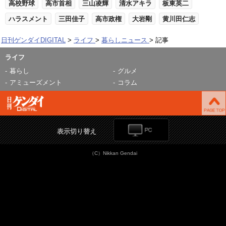
高校野球
高市首相
三山凌輝
清水アキラ
板東英二
ハラスメント
三田佳子
高市政権
大岩剛
黄川田仁志
日刊ゲンダイDIGITAL
ライフ
暮らしニュース
記事
ライフ
暮らし
グルメ
アミューズメント
コラム
表示切り替え
（C）Nikkan Gendai