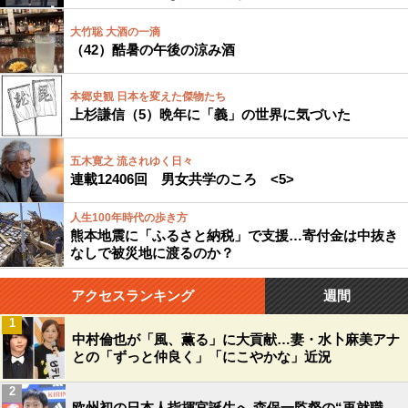
大竹聡 大酒の一滴
（42）酷暑の午後の涼み酒
本郷史観 日本を変えた傑物たち
上杉謙信（5）晩年に「義」の世界に気づいた
五木寛之 流されゆく日々
連載12406回 男女共学のころ <5>
人生100年時代の歩き方
熊本地震に「ふるさと納税」で支援…寄付金は中抜き
なしで被災地に渡るのか？
アクセスランキング
週間
1
中村倫也が「風、薫る」に大貢献…妻・水卜麻美アナ
との「ずっと仲良く」「にこやかな」近況
2
欧州初の日本人指揮官誕生へ 森保一監督の“再就職