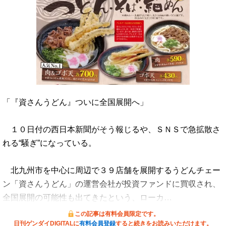
「『資さんうどん』ついに全国展開へ」
１０日付の西日本新聞がそう報じるや、ＳＮＳで急拡散さ
れる“騒ぎ”になっている。
北九州市を中心に周辺で３９店舗を展開するうどんチェー
ン「資さんうどん」の運営会社が投資ファンドに買収され、
全国展開の可能性も出てきたという、ローカ…
この記事は有料会員限定です。
日刊ゲンダイDIGITALに
有料会員登録
すると続きをお読みいただけます。