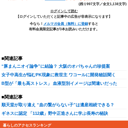
(残り997文字／全文1,138文字)
ログインして読む
【ログインしていただくと記事中の広告が非表示になります】
今なら！
メルマガ会員（無料）に登録
すると
有料会員限定記事が3本お読みいただけます。
■関連記事
“豚まんニオイ論争”に結論？ 大阪のオバちゃんの珍提案
女子中高生が悩むPK現象に救世主 ワコールに開発秘話聞く
B型が「最も高ストレス」 血液型別イメージは間違いだった
■関連記事
順天堂が取り違え “血の繋がらない子”は遺産相続できる？
ギネスに認定 「112歳」野中正造さんに学ぶ長寿の秘訣
暮らしのアクセスランキング