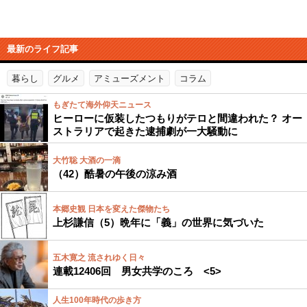
最新のライフ記事
暮らし
グルメ
アミューズメント
コラム
もぎたて海外仰天ニュース
ヒーローに仮装したつもりがテロと間違われた？ オー
ストラリアで起きた逮捕劇が一大騒動に
大竹聡 大酒の一滴
（42）酷暑の午後の涼み酒
本郷史観 日本を変えた傑物たち
上杉謙信（5）晩年に「義」の世界に気づいた
五木寛之 流されゆく日々
連載12406回 男女共学のころ <5>
人生100年時代の歩き方