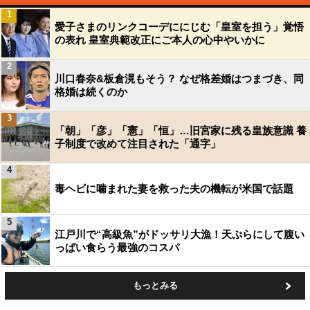
1
愛子さまのリンクコーデににじむ「皇室を担う」覚悟
の表れ 皇室典範改正にご本人の心中やいかに
2
川口春奈&板倉滉もそう？ なぜ格差婚はつまづき、同
格婚は続くのか
3
「朝」「彦」「憲」「恒」…旧宮家に残る皇族意識 養
子制度で改めて注目された「通字」
4
毒ヘビに噛まれた妻を救った夫の機転が米国で話題
5
江戸川で“高級魚”がドッサリ大漁！天ぷらにして腹い
っぱい食らう最強のコスパ
もっとみる