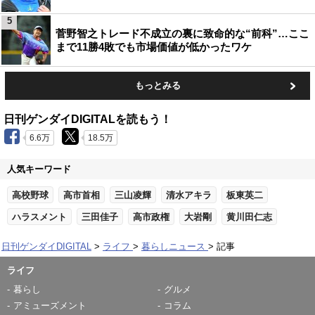
5
菅野智之トレード不成立の裏に致命的な“前科”…ここ
まで11勝4敗でも市場価値が低かったワケ
もっとみる
日刊ゲンダイDIGITALを読もう！
6.6万
18.5万
人気キーワード
高校野球
高市首相
三山凌輝
清水アキラ
板東英二
ハラスメント
三田佳子
高市政権
大岩剛
黄川田仁志
日刊ゲンダイDIGITAL
ライフ
暮らしニュース
記事
ライフ
暮らし
グルメ
アミューズメント
コラム