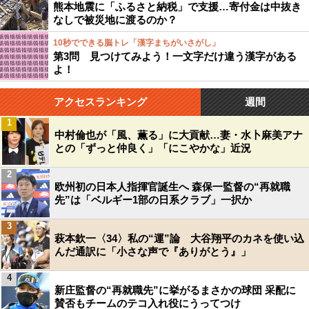
熊本地震に「ふるさと納税」で支援…寄付金は中抜き
なしで被災地に渡るのか？
10秒でできる脳トレ「漢字まちがいさがし」
第3問 見つけてみよう！一文字だけ違う漢字がある
よ！
アクセスランキング
週間
1
中村倫也が「風、薫る」に大貢献…妻・水卜麻美アナ
との「ずっと仲良く」「にこやかな」近況
2
欧州初の日本人指揮官誕生へ 森保一監督の“再就職
先”は「ベルギー1部の日系クラブ」一択か
3
萩本欽一〈34〉私の“運”論 大谷翔平のカネを使い込
んだ通訳に「小さな声で『ありがとう』」
4
新庄監督の“再就職先”に挙がるまさかの球団 采配に
賛否もチームのテコ入れ役にうってつけ