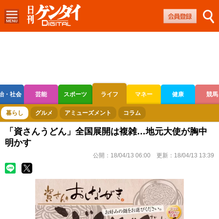
治・社会
芸能
スポーツ
ライフ
マネー
健康
競馬
ボートレース
競輪
オートレース
暮らし
グルメ
アミューズメント
コラム
「資さんうどん」全国展開は複雑…地元大使が胸中
明かす
公開：
18/04/13 06:00
更新：
18/04/13 13:39