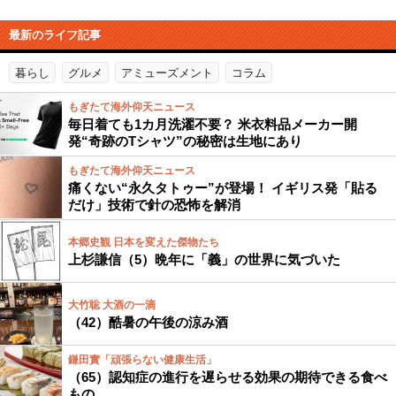
最新のライフ記事
暮らし
グルメ
アミューズメント
コラム
もぎたて海外仰天ニュース
毎日着ても1カ月洗濯不要？ 米衣料品メーカー開
発“奇跡のTシャツ”の秘密は生地にあり
もぎたて海外仰天ニュース
痛くない“永久タトゥー”が登場！ イギリス発「貼る
だけ」技術で針の恐怖を解消
本郷史観 日本を変えた傑物たち
上杉謙信（5）晩年に「義」の世界に気づいた
大竹聡 大酒の一滴
（42）酷暑の午後の涼み酒
鎌田實「頑張らない健康生活」
（65）認知症の進行を遅らせる効果の期待できる食べ
もの