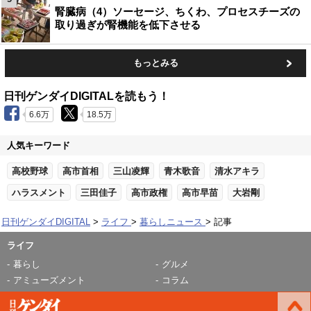
腎臓病（4）ソーセージ、ちくわ、プロセスチーズの
取り過ぎが腎機能を低下させる
もっとみる
日刊ゲンダイDIGITALを読もう！
6.6万
18.5万
人気キーワード
高校野球
高市首相
三山凌輝
青木歌音
清水アキラ
ハラスメント
三田佳子
高市政権
高市早苗
大岩剛
日刊ゲンダイDIGITAL
ライフ
暮らしニュース
記事
ライフ
暮らし
グルメ
アミューズメント
コラム