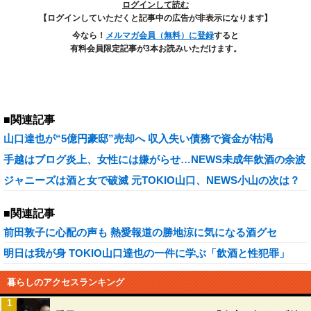
ログインして読む
【ログインしていただくと記事中の広告が非表示になります】
今なら！
メルマガ会員（無料）に登録
すると
有料会員限定記事が3本お読みいただけます。
■関連記事
山口達也が“5億円豪邸”売却へ 収入失い債務で資金が枯渇
手越はブログ炎上、女性には嫌がらせ…NEWS未成年飲酒の余波
ジャニーズは酒と女で破滅 元TOKIO山口、NEWS小山の次は？
■関連記事
前田敦子に心配の声も 熱愛報道の勝地涼に気になる酒グセ
明日は我が身 TOKIO山口達也の一件に学ぶ「飲酒と性犯罪」
暮らしのアクセスランキング
1