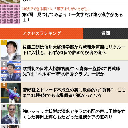
10秒でできる脳トレ「漢字まちがいさがし」
第3問 見つけてみよう！一文字だけ違う漢字がある
よ！
アクセスランキング
週間
1
佐藤二朗は信州大経済学部から就職氷河期にリクルー
トに入社も、わずか1日で辞めて役者の道へ
2
欧州初の日本人指揮官誕生へ 森保一監督の“再就職
先”は「ベルギー1部の日系クラブ」一択か
3
菅野智之トレード不成立の裏に致命的な“前科”…ここ
まで11勝4敗でも市場価値が低かったワケ
4
強いショック状態の清水アキラに心配の声…子供を亡
くした神田正輝らもたどった遺族ケアの道のり
5