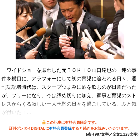
ワイドショーを賑わした元ＴＯＫＩＯ山口達也の一連の事
件を横目に、アラフォーにして初の育児に追われる日々。週
刊誌記者時代は、スクープつまみに酒を飲むのが日常だった
が、フリーになり、今は締め切りに加え、家事と育児のスト
レスからくる寂しい一人晩酌の日々を過ごしている。ふと気
が付いた！…
この記事は有料会員限定です。
日刊ゲンダイDIGITALに
有料会員登録
すると続きをお読みいただけます。
(残り987文字／全文1,128文字)