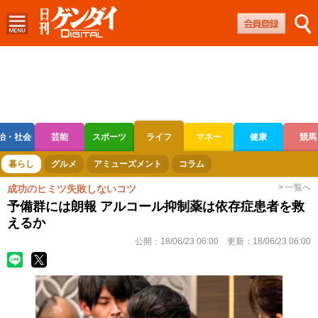
治・社会
芸能
スポーツ
ライフ
マネー
健康
競馬
ボートレース
競輪
オートレース
暮らし
グルメ
アミューズメント
コラム
> 一覧へ
成功のヒミツ失敗しないコツ
予備群には朗報 アルコール抑制薬は依存症患者を救
えるか
公開：
18/06/23 06:00
更新：
18/06/23 06:00