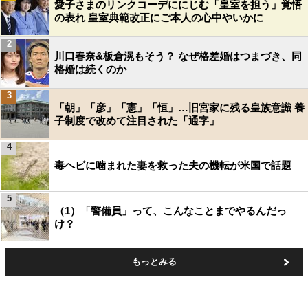
愛子さまのリンクコーデににじむ「皇室を担う」覚悟
の表れ 皇室典範改正にご本人の心中やいかに
2
川口春奈&板倉滉もそう？ なぜ格差婚はつまづき、同
格婚は続くのか
3
「朝」「彦」「憲」「恒」…旧宮家に残る皇族意識 養
子制度で改めて注目された「通字」
4
毒ヘビに噛まれた妻を救った夫の機転が米国で話題
5
（1）「警備員」って、こんなことまでやるんだっ
け？
もっとみる