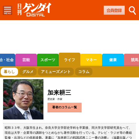
治・社会
芸能
スポーツ
ライフ
マネー
健康
競馬
ボートレース
競輪
オートレース
暮らし
グルメ
アミューズメント
コラム
加来耕三
歴史家・作家
著者のコラム一覧
昭和３３年、大阪市生まれ。奈良大学文学部史学科を卒業後、同大学文学部研究員をへて、
現在は大学・企業等の講師をつとめながら著作活動を行っている。テレビ・ラジオ等の番組
監修・出演などの依頼多数。著書に『加来耕三の戦国武将ここ一番の決断』（滋慶出版／つ