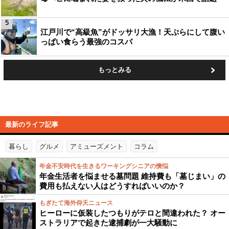
5
江戸川で“高級魚”がドッサリ大漁！天ぷらにして腹い
っぱい食らう最強のコスパ
もっとみる
最新のライフ記事
暮らし
グルメ
アミューズメント
コラム
年金不安時代を生きるワーキングシニアの懊悩
年金生活者を悩ませる墓問題 維持費も「墓じまい」の
費用も払えない人はどうすればいいのか？
もぎたて海外仰天ニュース
ヒーローに仮装したつもりがテロと間違われた？ オー
ストラリアで起きた逮捕劇が一大騒動に