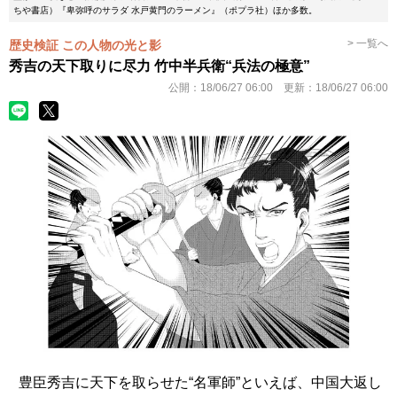
ちや書店）『卑弥呼のサラダ 水戸黄門のラーメン』（ポプラ社）ほか多数。
> 一覧へ
歴史検証 この人物の光と影
秀吉の天下取りに尽力 竹中半兵衛“兵法の極意”
公開：
18/06/27 06:00
更新：
18/06/27 06:00
豊臣秀吉に天下を取らせた“名軍師”といえば、中国大返し