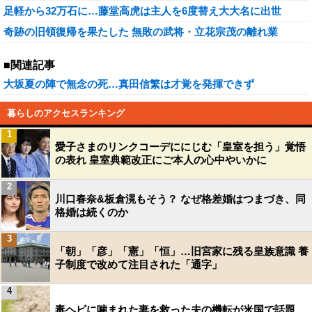
足軽から32万石に…藤堂高虎は主人を6度替え大大名に出世
奇跡の旧領復帰を果たした 無敗の武将・立花宗茂の離れ業
■関連記事
大坂夏の陣で無念の死…真田信繁は才覚を発揮できず
暮らしのアクセスランキング
1
愛子さまのリンクコーデににじむ「皇室を担う」覚悟
の表れ 皇室典範改正にご本人の心中やいかに
2
川口春奈&板倉滉もそう？ なぜ格差婚はつまづき、同
格婚は続くのか
3
「朝」「彦」「憲」「恒」…旧宮家に残る皇族意識 養
子制度で改めて注目された「通字」
4
毒ヘビに噛まれた妻を救った夫の機転が米国で話題