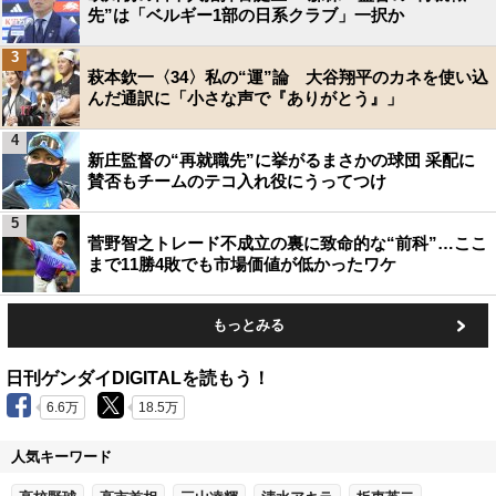
先”は「ベルギー1部の日系クラブ」一択か
3
萩本欽一〈34〉私の“運”論 大谷翔平のカネを使い込
んだ通訳に「小さな声で『ありがとう』」
4
新庄監督の“再就職先”に挙がるまさかの球団 采配に
賛否もチームのテコ入れ役にうってつけ
5
菅野智之トレード不成立の裏に致命的な“前科”…ここ
まで11勝4敗でも市場価値が低かったワケ
もっとみる
日刊ゲンダイDIGITALを読もう！
6.6万
18.5万
人気キーワード