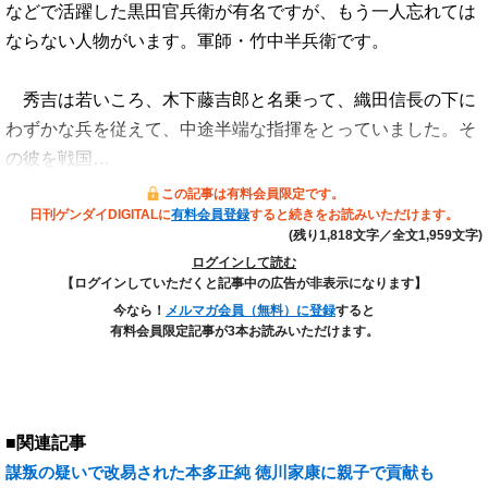
などで活躍した黒田官兵衛が有名ですが、もう一人忘れては
ならない人物がいます。軍師・竹中半兵衛です。
秀吉は若いころ、木下藤吉郎と名乗って、織田信長の下に
わずかな兵を従えて、中途半端な指揮をとっていました。そ
の彼を戦国…
この記事は有料会員限定です。
日刊ゲンダイDIGITALに
有料会員登録
すると続きをお読みいただけます。
(残り1,818文字／全文1,959文字)
ログインして読む
【ログインしていただくと記事中の広告が非表示になります】
今なら！
メルマガ会員（無料）に登録
すると
有料会員限定記事が3本お読みいただけます。
■関連記事
謀叛の疑いで改易された本多正純 徳川家康に親子で貢献も