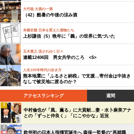
大竹聡 大酒の一滴
（42）酷暑の午後の涼み酒
本郷史観 日本を変えた傑物たち
上杉謙信（5）晩年に「義」の世界に気づいた
五木寛之 流されゆく日々
連載12406回 男女共学のころ <5>
人生100年時代の歩き方
熊本地震に「ふるさと納税」で支援…寄付金は中抜き
なしで被災地に渡るのか？
アクセスランキング
週間
1
中村倫也が「風、薫る」に大貢献…妻・水卜麻美アナ
との「ずっと仲良く」「にこやかな」近況
2
欧州初の日本人指揮官誕生へ 森保一監督の“再就職