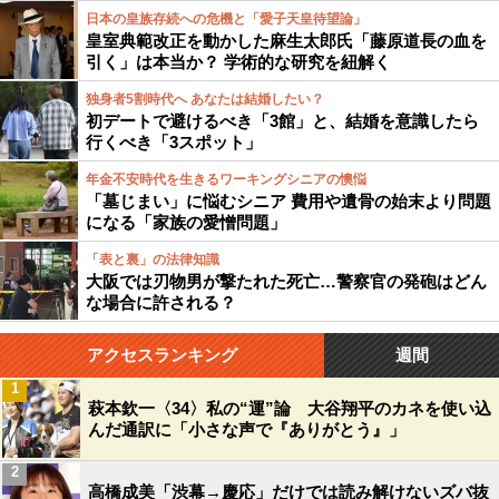
日本の皇族存続への危機と「愛子天皇待望論」
皇室典範改正を動かした麻生太郎氏「藤原道長の血を
引く」は本当か？ 学術的な研究を紐解く
独身者5割時代へ あなたは結婚したい？
初デートで避けるべき「3館」と、結婚を意識したら
行くべき「3スポット」
年金不安時代を生きるワーキングシニアの懊悩
「墓じまい」に悩むシニア 費用や遺骨の始末より問題
になる「家族の愛憎問題」
「表と裏」の法律知識
大阪では刃物男が撃たれた死亡…警察官の発砲はどん
な場合に許される？
アクセスランキング
週間
1
萩本欽一〈34〉私の“運”論 大谷翔平のカネを使い込
んだ通訳に「小さな声で『ありがとう』」
2
高橋成美「渋幕→慶応」だけでは読み解けないズバ抜