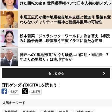
けた回転の速さ 世界選手権ペアで日本人初の銅メダル
3
中居正広氏が熊本地震被災地を支援と報道 引退後も変
わらないチャリティー精神と芸能界復帰の可能性
4
松本若菜「ジュラシック・ワールド」吹き替え《棒読
み》論争再燃…暗雲漂う主演ドラマに新たな逆風
5
神戸への“聖地帰還”めぐり騒然…山口組・司組長「7
年ぶりの里帰り」は実現するか
もっとみる
日刊ゲンダイDIGITALを読もう！
6.6万
18.5万
人気キーワード