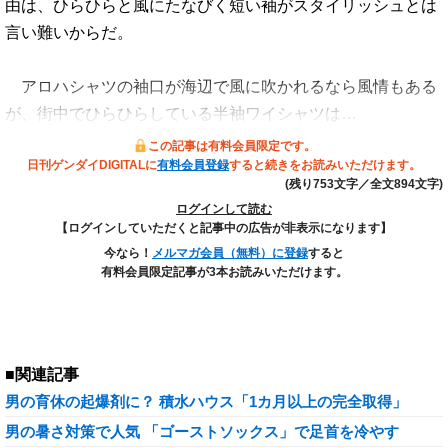
由は、ひらひらと風にたなびく短い袖がスタイリッシュとは
言い難いからだ。
アロハシャツの袖口が海辺で風に吹かれるなら風情もある
が、街中でひらひらしている半袖ワイシャツは…
この記事は有料会員限定です。
日刊ゲンダイDIGITALに
有料会員登録
すると続きをお読みいただけます。
(残り753文字／全文894文字)
ログインして読む
【ログインしていただくと記事中の広告が非表示になります】
今なら！
メルマガ会員（無料）に登録
すると
有料会員限定記事が3本お読みいただけます。
■関連記事
男の育休の起爆剤に？ 積水ハウス「1カ月以上の完全取得」
男の暑さ対策で人気 「ゴーストソックス」で足首を冷やす