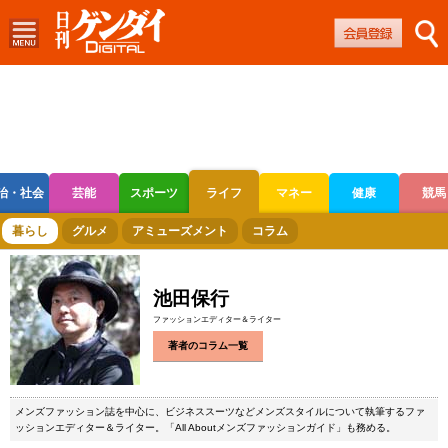
治・社会
芸能
スポーツ
ライフ
マネー
健康
競馬
ボートレース
競輪
オートレース
暮らし
グルメ
アミューズメント
コラム
池田保行
ファッションエディター＆ライター
著者のコラム一覧
メンズファッション誌を中心に、ビジネススーツなどメンズスタイルについて執筆するファ
ッションエディター＆ライター。「All Aboutメンズファッションガイド」も務める。