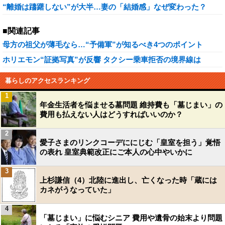
“離婚は躊躇しない”が大半…妻の「結婚感」なぜ変わった？
■関連記事
母方の祖父が薄毛なら…“予備軍”が知るべき4つのポイント
ホリエモン“証拠写真”が反響 タクシー乗車拒否の境界線は
暮らしのアクセスランキング
1
年金生活者を悩ませる墓問題 維持費も「墓じまい」の
費用も払えない人はどうすればいいのか？
2
愛子さまのリンクコーデににじむ「皇室を担う」覚悟
の表れ 皇室典範改正にご本人の心中やいかに
3
上杉謙信（4）北陸に進出し、亡くなった時「蔵には
カネがうなっていた」
4
「墓じまい」に悩むシニア 費用や遺骨の始末より問題