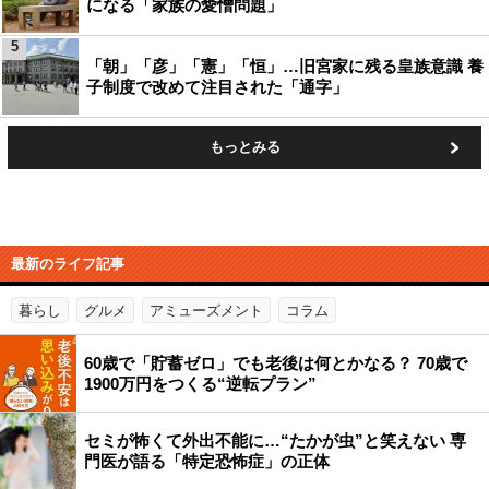
になる「家族の愛憎問題」
5
「朝」「彦」「憲」「恒」…旧宮家に残る皇族意識 養
子制度で改めて注目された「通字」
もっとみる
最新のライフ記事
暮らし
グルメ
アミューズメント
コラム
60歳で「貯蓄ゼロ」でも老後は何とかなる？ 70歳で
1900万円をつくる“逆転プラン”
セミが怖くて外出不能に…“たかが虫”と笑えない 専
門医が語る「特定恐怖症」の正体