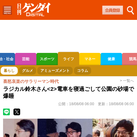
治・社会
芸能
スポーツ
ライフ
マネー
健康
競馬
ボートレース
競輪
オートレース
暮らし
グルメ
アミューズメント
コラム
> 一覧へ
喜怒哀楽のサラリーマン時代
ラジカル鈴木さん<2>電車を寝過ごして公園の砂場で
爆睡
公開：
18/08/08 06:00
更新：
18/08/08 06:00