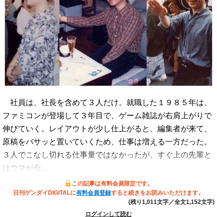
社員は、社長を含めて３人だけ。就職した１９８５年は、
ファミコンが登場して３年目で、ゲーム雑誌が右肩上がりで
伸びていく。レイアウトが少し仕上がると、編集者が来て、
原稿をバサッと置いていくため、仕事は増える一方だった。
３人でこなし切れる仕事量ではなかったが、すぐ上の先輩と
はウマが合…
この記事は有料会員限定です。
日刊ゲンダイDIGITALに
有料会員登録
すると続きをお読みいただけます。
(残り1,011文字／全文1,152文字)
ログインして読む