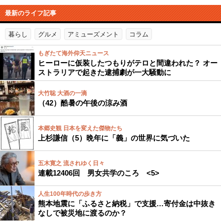
最新のライフ記事
暮らし
グルメ
アミューズメント
コラム
もぎたて海外仰天ニュース
ヒーローに仮装したつもりがテロと間違われた？ オー
ストラリアで起きた逮捕劇が一大騒動に
大竹聡 大酒の一滴
（42）酷暑の午後の涼み酒
本郷史観 日本を変えた傑物たち
上杉謙信（5）晩年に「義」の世界に気づいた
五木寛之 流されゆく日々
連載12406回 男女共学のころ <5>
人生100年時代の歩き方
熊本地震に「ふるさと納税」で支援…寄付金は中抜き
なしで被災地に渡るのか？