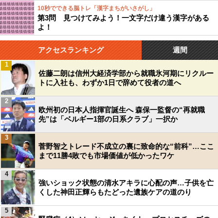
10秒でできる脳トレ「漢字まちがいさがし」
第3問 見つけてみよう！一文字だけ違う漢字がある
よ！
アクセスランキング
週間
1
佐藤二朗は信州大経済学部から就職氷河期にリクルー
トに入社も、わずか1日で辞めて役者の道へ
2
欧州初の日本人指揮官誕生へ 森保一監督の“再就職
先”は「ベルギー1部の日系クラブ」一択か
3
菅野智之トレード不成立の裏に致命的な“前科”…ここ
まで11勝4敗でも市場価値が低かったワケ
4
強いショック状態の清水アキラに心配の声…子供を亡
くした神田正輝らもたどった遺族ケアの道のり
5