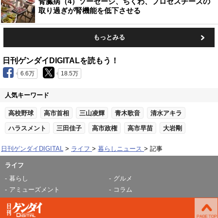
腎臓病（4）ソーセージ、ちくわ、プロセスチーズの
取り過ぎが腎機能を低下させる
もっとみる
日刊ゲンダイDIGITALを読もう！
6.6万
18.5万
人気キーワード
高校野球
高市首相
三山凌輝
青木歌音
清水アキラ
ハラスメント
三田佳子
高市政権
高市早苗
大岩剛
日刊ゲンダイDIGITAL
ライフ
暮らしニュース
記事
ライフ
暮らし
グルメ
アミューズメント
コラム