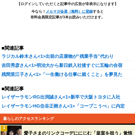
【ログインしていただくと記事中の広告が非表示になります】
今なら！
メルマガ会員（無料）に登録
すると
有料会員限定記事が3本お読みいただけます。
■関連記事
ラジカル鈴木さん<1>出前の店屋物が“残業手当”代わり
吉田秀彦さん<1>明治大から新日鉄入社後すぐに五輪の合宿
残間里江子さん<1>「一生働ける仕事に就くこと」を夢見た
■関連記事
レイザーラモンRG出渕誠さん<1>新卒で大阪トヨタに入社
レイザーラモンHG住谷正樹さん<1>「コープこうべ」に内定
暮らしのアクセスランキング
1
愛子さまのリンクコーデににじむ「皇室を担う」覚悟