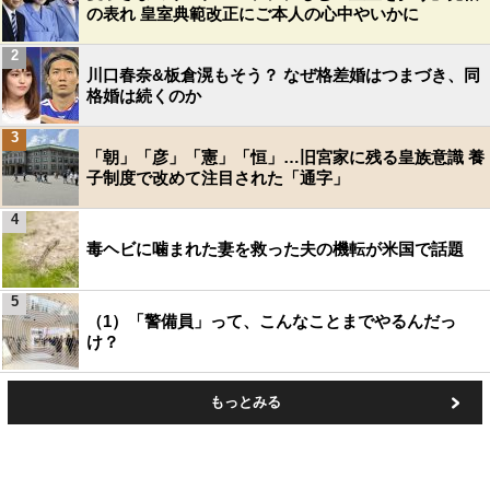
の表れ 皇室典範改正にご本人の心中やいかに
2
川口春奈&板倉滉もそう？ なぜ格差婚はつまづき、同
格婚は続くのか
3
「朝」「彦」「憲」「恒」…旧宮家に残る皇族意識 養
子制度で改めて注目された「通字」
4
毒ヘビに噛まれた妻を救った夫の機転が米国で話題
5
（1）「警備員」って、こんなことまでやるんだっ
け？
もっとみる