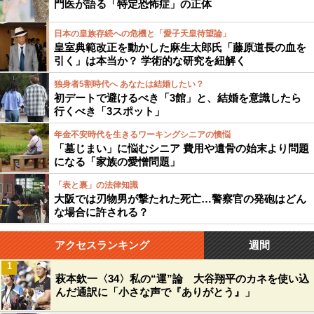
門医が語る「特定恐怖症」の正体
日本の皇族存続への危機と「愛子天皇待望論」
皇室典範改正を動かした麻生太郎氏「藤原道長の血を
引く」は本当か？ 学術的な研究を紐解く
独身者5割時代へ あなたは結婚したい？
初デートで避けるべき「3館」と、結婚を意識したら
行くべき「3スポット」
年金不安時代を生きるワーキングシニアの懊悩
「墓じまい」に悩むシニア 費用や遺骨の始末より問題
になる「家族の愛憎問題」
「表と裏」の法律知識
大阪では刃物男が撃たれた死亡…警察官の発砲はどん
な場合に許される？
アクセスランキング
週間
1
萩本欽一〈34〉私の“運”論 大谷翔平のカネを使い込
んだ通訳に「小さな声で『ありがとう』」