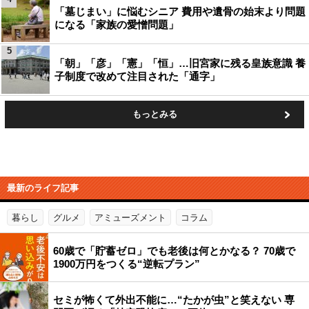
「墓じまい」に悩むシニア 費用や遺骨の始末より問題
になる「家族の愛憎問題」
5
「朝」「彦」「憲」「恒」…旧宮家に残る皇族意識 養
子制度で改めて注目された「通字」
もっとみる
最新のライフ記事
暮らし
グルメ
アミューズメント
コラム
60歳で「貯蓄ゼロ」でも老後は何とかなる？ 70歳で
1900万円をつくる“逆転プラン”
セミが怖くて外出不能に…“たかが虫”と笑えない 専