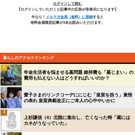
ログインして読む
【ログインしていただくと記事中の広告が非表示になります】
今なら！
メルマガ会員（無料）に登録
すると
有料会員限定記事が3本お読みいただけます。
暮らしのアクセスランキング
1
年金生活者を悩ませる墓問題 維持費も「墓じまい」の
費用も払えない人はどうすればいいのか？
2
愛子さまのリンクコーデににじむ「皇室を担う」覚悟
の表れ 皇室典範改正にご本人の心中やいかに
3
上杉謙信（4）北陸に進出し、亡くなった時「蔵には
カネがうなっていた」
4