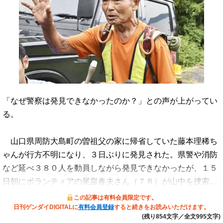
「なぜ警察は発見できなかったのか？」との声が上がってい
る。
山口県周防大島町の曽祖父の家に帰省していた藤本理稀ち
ゃんが行方不明になり、３日ぶりに発見された。県警や消防
など延べ３８０人を動員しながら発見できなかったが、１５
日朝にボランティアの尾畠春夫さん（７８）が山中を捜索…
この記事は有料会員限定です。
日刊ゲンダイDIGITALに
有料会員登録
すると続きをお読みいただけます。
(残り854文字／全文995文字)