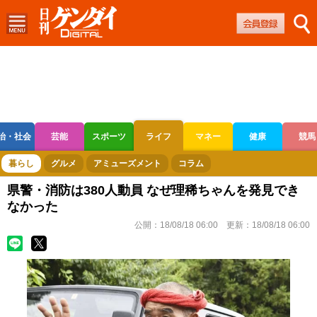
治・社会
芸能
スポーツ
ライフ
マネー
健康
競馬
ボートレース
競輪
オートレース
暮らし
グルメ
アミューズメント
コラム
県警・消防は380人動員 なぜ理稀ちゃんを発見でき
なかった
公開：
18/08/18 06:00
更新：
18/08/18 06:00