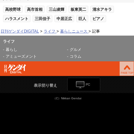
高校野球
高市首相
三山凌輝
板東英二
清水アキラ
ハラスメント
三田佳子
中居正広
巨人
ピアノ
日刊ゲンダイDIGITAL
ライフ
暮らしニュース
記事
ライフ
暮らし
グルメ
アミューズメント
コラム
表示切り替え
（C）Nikkan Gendai