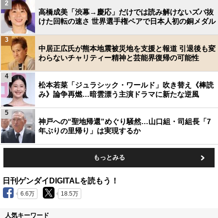
2
高橋成美「渋幕→慶応」だけでは読み解けないズバ抜
けた回転の速さ 世界選手権ペアで日本人初の銅メダル
3
中居正広氏が熊本地震被災地を支援と報道 引退後も変
わらないチャリティー精神と芸能界復帰の可能性
4
松本若菜「ジュラシック・ワールド」吹き替え《棒読
み》論争再燃…暗雲漂う主演ドラマに新たな逆風
5
神戸への“聖地帰還”めぐり騒然…山口組・司組長「7
年ぶりの里帰り」は実現するか
もっとみる
日刊ゲンダイDIGITALを読もう！
6.6万
18.5万
人気キーワード