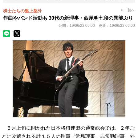
> 一覧へ
棋士たちの盤上盤外
作曲やバンド活動も 30代の新理事・西尾明七段の異能ぶり
公開：
19/06/22 06:00
更新：
19/06/22 06:00
６月上旬に開かれた日本将棋連盟の通常総会では、２年ご
とに改選される計１５人の理事（常務理事、非常勤理事、外