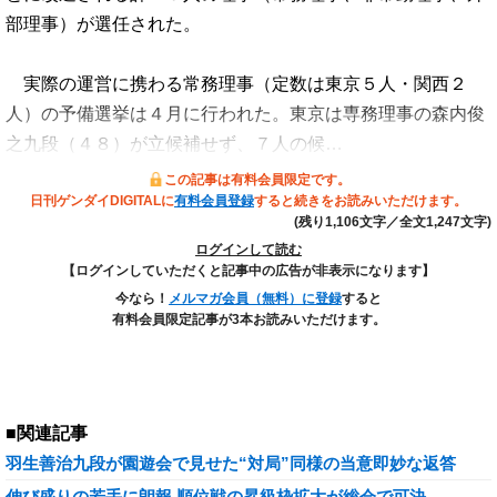
部理事）が選任された。
実際の運営に携わる常務理事（定数は東京５人・関西２
人）の予備選挙は４月に行われた。東京は専務理事の森内俊
之九段（４８）が立候補せず、７人の候…
この記事は有料会員限定です。
日刊ゲンダイDIGITALに
有料会員登録
すると続きをお読みいただけます。
(残り1,106文字／全文1,247文字)
ログインして読む
【ログインしていただくと記事中の広告が非表示になります】
今なら！
メルマガ会員（無料）に登録
すると
有料会員限定記事が3本お読みいただけます。
■関連記事
羽生善治九段が園遊会で見せた“対局”同様の当意即妙な返答
伸び盛りの若手に朗報 順位戦の昇級枠拡大が総会で可決