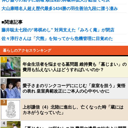
大山康晴名人超え歴代最多1434勝の羽生善治九段に漂う凄み
■関連記事
藤井聡太七段の“将棋めし” 対局支えた「みろく庵」が閉店
佐々淳行さんは「穴熊」を知ってから危機管理に目覚めた
暮らしのアクセスランキング
1
年金生活者を悩ませる墓問題 維持費も「墓じまい」の
費用も払えない人はどうすればいいのか？
2
愛子さまのリンクコーデににじむ「皇室を担う」覚悟
の表れ 皇室典範改正にご本人の心中やいかに
3
上杉謙信（4）北陸に進出し、亡くなった時「蔵には
カネがうなっていた」
4