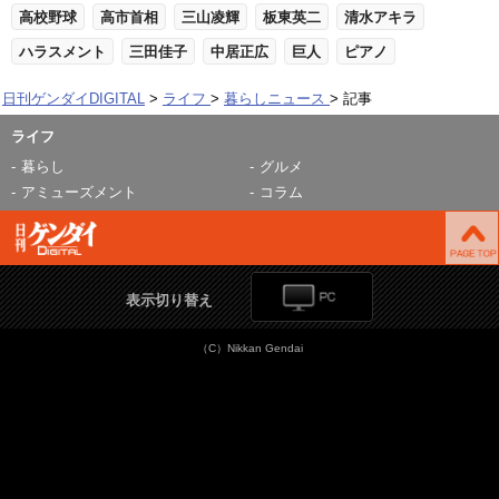
高校野球
高市首相
三山凌輝
板東英二
清水アキラ
ハラスメント
三田佳子
中居正広
巨人
ピアノ
日刊ゲンダイDIGITAL
ライフ
暮らしニュース
記事
ライフ
暮らし
グルメ
アミューズメント
コラム
表示切り替え
（C）Nikkan Gendai