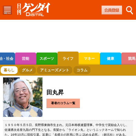
治・社会
芸能
スポーツ
ライフ
マネー
健康
競馬
ボートレース
競輪
オートレース
暮らし
グルメ
アミューズメント
コラム
田丸昇
著者のコラム一覧
１９５０年５月５日、長野県東御市生まれ。元日本将棋連盟理事。中学生で奨励会入りし、
佐瀬勇次名誉九段の門下生となる。長髪から「ライオン丸」というニックネームで知られ
た。16年10月に現役引退。近著に「名棋士の対局に学ぶ 詰め＆必死」（創元社）がある。