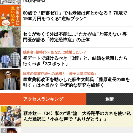
信頼を得る
60歳で「貯蓄ゼロ」でも老後は何とかなる？ 70歳で
1900万円をつくる“逆転プラン”
セミが怖くて外出不能に…“たかが虫”と笑えない 専
門医が語る「特定恐怖症」の正体
独身者5割時代へ あなたは結婚したい？
初デートで避けるべき「3館」と、結婚を意識したら
行くべき「3スポット」
日本の皇族存続への危機と「愛子天皇待望論」
皇室典範改正を動かした麻生太郎氏「藤原道長の血を
引く」は本当か？ 学術的な研究を紐解く
アクセスランキング
週間
1
萩本欽一〈34〉私の“運”論 大谷翔平のカネを使い込
んだ通訳に「小さな声で『ありがとう』」
2