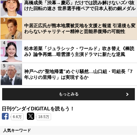
高橋成美「渋幕→慶応」だけでは読み解けないズバ抜
けた回転の速さ 世界選手権ペアで日本人初の銅メダル
3
中居正広氏が熊本地震被災地を支援と報道 引退後も変
わらないチャリティー精神と芸能界復帰の可能性
4
松本若菜「ジュラシック・ワールド」吹き替え《棒読
み》論争再燃…暗雲漂う主演ドラマに新たな逆風
5
神戸への“聖地帰還”めぐり騒然…山口組・司組長「7
年ぶりの里帰り」は実現するか
もっとみる
日刊ゲンダイDIGITALを読もう！
6.6万
18.5万
人気キーワード