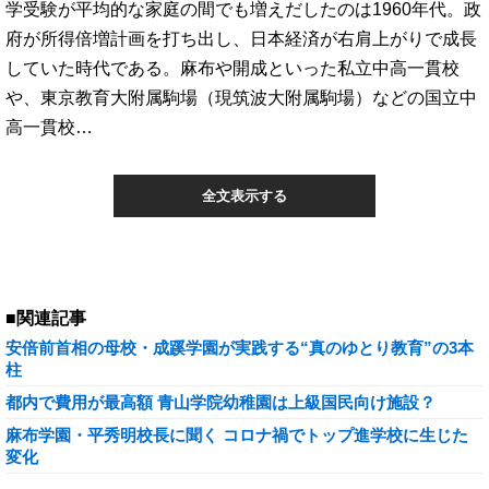
学受験が平均的な家庭の間でも増えだしたのは1960年代。政
府が所得倍増計画を打ち出し、日本経済が右肩上がりで成長
していた時代である。麻布や開成といった私立中高一貫校
や、東京教育大附属駒場（現筑波大附属駒場）などの国立中
高一貫校…
全文表示する
■関連記事
安倍前首相の母校・成蹊学園が実践する“真のゆとり教育”の3本
柱
都内で費用が最高額 青山学院幼稚園は上級国民向け施設？
麻布学園・平秀明校長に聞く コロナ禍でトップ進学校に生じた
変化