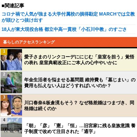
■関連記事
コロナ禍で人気が強まる大学付属校の損得勘定 MARCHでは立教
が頭ひとつ抜け出す
18人が東大現役合格 都立中高一貫校「小石川中教」のすごさ
暮らしのアクセスランキング
1
愛子さまのリンクコーデににじむ「皇室を担う」覚悟
の表れ 皇室典範改正にご本人の心中やいかに
2
年金生活者を悩ませる墓問題 維持費も「墓じまい」の
費用も払えない人はどうすればいいのか？
3
川口春奈&板倉滉もそう？ なぜ格差婚はつまづき、同
格婚は続くのか
4
「朝」「彦」「憲」「恒」…旧宮家に残る皇族意識 養
子制度で改めて注目された「通字」