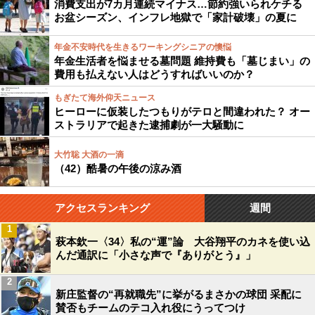
消費支出が7カ月連続マイナス…節約強いられケチる
お盆シーズン、インフレ地獄で「家計破壊」の夏に
年金不安時代を生きるワーキングシニアの懊悩
年金生活者を悩ませる墓問題 維持費も「墓じまい」の
費用も払えない人はどうすればいいのか？
もぎたて海外仰天ニュース
ヒーローに仮装したつもりがテロと間違われた？ オー
ストラリアで起きた逮捕劇が一大騒動に
大竹聡 大酒の一滴
（42）酷暑の午後の涼み酒
アクセスランキング
週間
1
萩本欽一〈34〉私の“運”論 大谷翔平のカネを使い込
んだ通訳に「小さな声で『ありがとう』」
2
新庄監督の“再就職先”に挙がるまさかの球団 采配に
賛否もチームのテコ入れ役にうってつけ