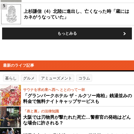
5
上杉謙信（4）北陸に進出し、亡くなった時「蔵には
カネがうなっていた」
もっとみる
最新のライフ記事
暮らし
グルメ
アミューズメント
コラム
サウナを求め東へ西へ ととのって一杯
「グランパークホテル ザ・ルクソー南柏」銭湯並みの
料金で無料ナイトキャップサービスも
「表と裏」の法律知識
大阪では刃物男が撃たれた死亡…警察官の発砲はどん
な場合に許される？