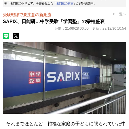
載「名門校のトリビア」を書籍化した「
名門校の真実
」が好評発売中。
> 一覧へ
受験戦線で要注意の新潮流
SAPIX、日能研…中学受験「学習塾」の栄枯盛衰
公開：
21/08/28 06:00
更新：
23/12/30 10:54
それまでほとんど、裕福な家庭の子どもに限られていた中