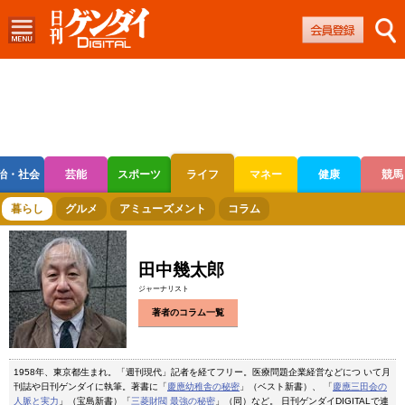
治・社会
芸能
スポーツ
ライフ
マネー
健康
競馬
ボートレース
競輪
オートレース
暮らし
グルメ
アミューズメント
コラム
田中幾太郎
ジャーナリスト
著者のコラム一覧
1958年、東京都生まれ。「週刊現代」記者を経てフリー。医療問題企業経営などにつ いて月
刊誌や日刊ゲンダイに執筆。著書に「
慶應幼稚舎の秘密
」（ベスト新書）、 「
慶應三田会の
人脈と実力
」（宝島新書）「
三菱財閥 最強の秘密
」（同）など。 日刊ゲンダイDIGITALで連