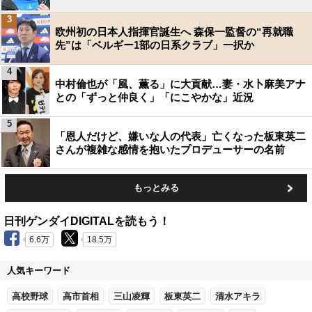
3
欧州初の日本人指揮官誕生へ 森保一監督の“再就職
先”は「ベルギー1部の日系クラブ」一択か
4
中村倫也が「風、薫る」に大貢献…妻・水卜麻美アナ
との「ずっと仲良く」「にこやかな」近況
5
「恩人だけど、嫌いな人の代表」亡くなった板東英二
さんが複雑な感情を抱いたプロデューサーの名前
もっとみる
日刊ゲンダイDIGITALを読もう！
6.6万
18.5万
人気キーワード
高校野球
高市首相
三山凌輝
板東英二
清水アキラ