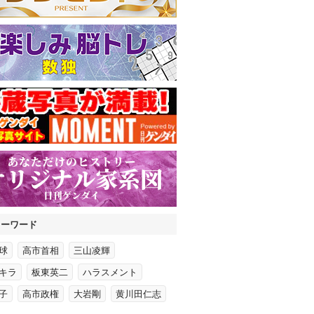
キーワード
球
高市首相
三山凌輝
キラ
板東英二
ハラスメント
子
高市政権
大岩剛
黄川田仁志