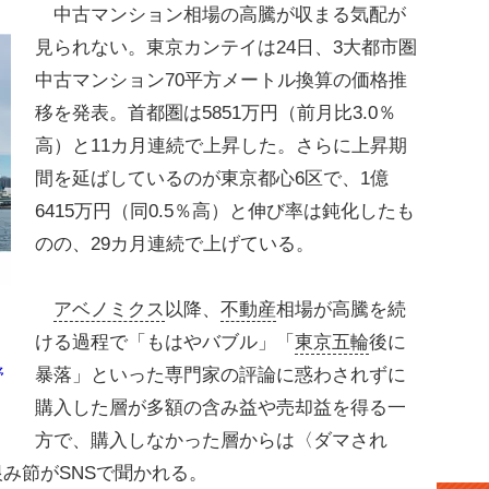
中古マンション相場の高騰が収まる気配が
見られない。東京カンテイは24日、3大都市圏
中古マンション70平方メートル換算の価格推
移を発表。首都圏は5851万円（前月比3.0％
高）と11カ月連続で上昇した。さらに上昇期
間を延ばしているのが東京都心6区で、1億
6415万円（同0.5％高）と伸び率は鈍化したも
のの、29カ月連続で上げている。
アベノミクス
以降、
不動産
相場が高騰を続
ける過程で「もはやバブル」「
東京五輪
後に
暴落」といった専門家の評論に惑わされずに
野
購入した層が多額の含み益や売却益を得る一
方で、購入しなかった層からは〈ダマされ
み節がSNSで聞かれる。