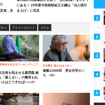
た
にある！ 25年度与党税制改正大綱は「法人税引
災者…支
き上げ」に言及
1
グルメ
アミューズメント
コラム
2
3
安時代を生きるワーキングシニア
五木寛之 流されゆく日々
連載12406回 男女共学のこ
生活者を悩ませる墓問題 維
4
ろ <5>
も「墓じまい」の費用も払
い人はどうすればいいの
5