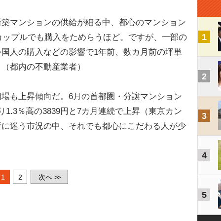
新築マンションの供給が細る中、都心のマンション
1
ーカップルでも購入をためらうほど。ですが、一部の
国人の購入などの影響で1年前、数カ月前の坪単
」（都内の不動産業者）
2
場も上昇傾向だ。6月の首都圏・分譲マンション
1.3％高の3839円と7カ月連続で上昇（東京カン
3
断に迷う市況の中、それでも都心にこだわる人が少
4
1
2
次へ
>>
5