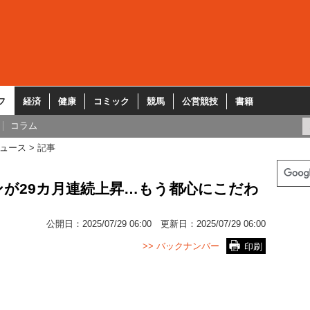
フ
経済
健康
コミック
競馬
公営競技
書籍
コラム
ュース
記事
が29カ月連続上昇…もう都心にこだわ
公開日：
2025/07/29 06:00
更新日：
2025/07/29 06:00
>> バックナンバー
印刷