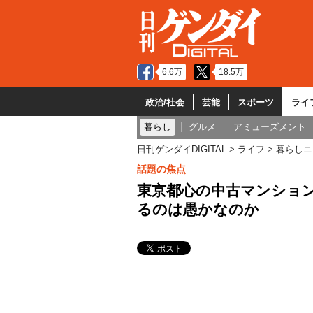
6.6万
18.5万
政治/社会
芸能
スポーツ
ライ
暮らし
グルメ
アミューズメント
日刊ゲンダイDIGITAL
ライフ
暮らしニ
話題の焦点
東京都心の中古マンション
るのは愚かなのか