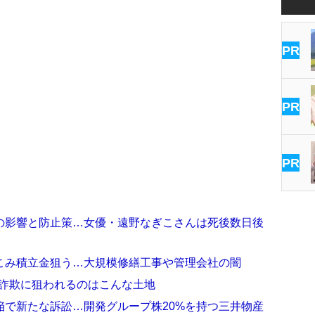
PR
PR
PR
の影響と防止策…女優・遠野なぎこさんは死後数日後
こみ積立金狙う…大規模修繕工事や管理会社の闇
師詐欺に狙われるのはこんな土地
陥で新たな訴訟…開発グループ株20%を持つ三井物産