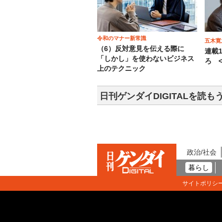
令和のマナー新常識
五木寛
（6）反対意見を伝える際に
連載
「しかし」を使わないビジネス
ろ <
上のテクニック
日刊ゲンダイDIGITALを読も
政治/社会
暮らし
サイトポリシ