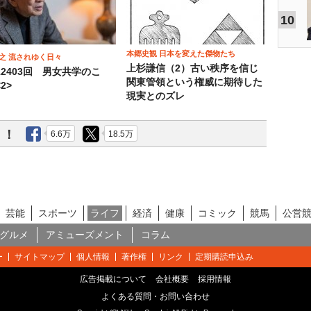
10
本郷史観 日本を変えた傑物たち
之 流されゆく日々
上杉謙信（2）古い秩序を信じ
12403回 男女共学のこ
関東管領という権威に期待した
2>
現実とのズレ
う！
6.6万
18.5万
芸能
スポーツ
ライフ
経済
健康
コミック
競馬
公営
グルメ
アミューズメント
コラム
ー
サイトマップ
個人情報
著作権
リンク
定期購読申込み
広告掲載について
会社概要
採用情報
よくある質問・お問い合わせ