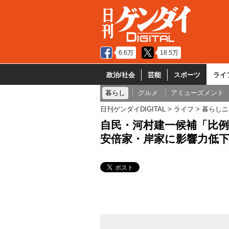
6.6万
18.5万
政治/社会
芸能
スポーツ
ライ
暮らし
グルメ
アミューズメント
日刊ゲンダイDIGITAL
ライフ
暮らしニ
自民・河村建一候補「比
安倍家・岸家に影響力低