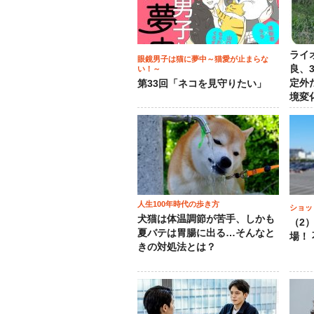
ライ
眼鏡男子は猫に夢中～猫愛が止まらな
良、
い！～
定外
第33回「ネコを見守りたい」
境変
人生100年時代の歩き方
ショッ
犬猫は体温調節が苦手、しかも
（2
夏バテは胃腸に出る…そんなと
場！
きの対処法とは？