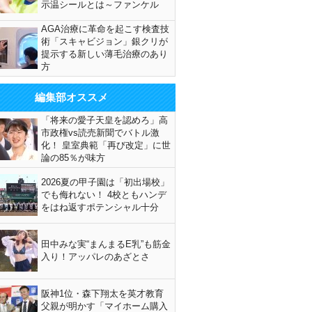
示温シールとは～ファンケル
AGA治療に革命を起こす検査技
術「スキャビジョン」銀クリが
提示する新しい薄毛治療のあり
方
編集部オススメ
「将来の愛子天皇を認めろ」高
市政権vs読売新聞でバトル激
化！ 皇室典範「再び改定」に世
論の85％が味方
2026夏の甲子園は「初出場校」
でも侮れない！ 4校ともハンデ
をはね返すポテンシャル十分
田中みな実“まんまるE乳”も筋金
入り！アッパレのあざとさ
阪神1位・森下翔太を英才教育
父親が明かす「マイホーム購入