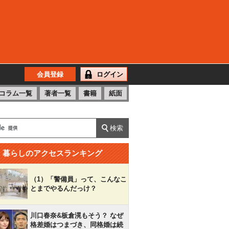
会員登録
ログイン
コラム一覧
著者一覧
書籍
紙面
暮らしのアクセスランキング
（1）「警備員」って、こんなこ
とまでやるんだっけ？
川口春奈&板倉滉もそう？ なぜ
格差婚はつまづき、同格婚は続