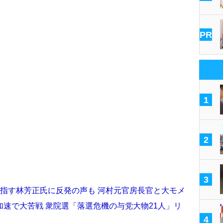
PR
1
2
3
指す林芳正氏に反発の声も 河村元官房長官と大モメ
速で大苦戦 衆院選「落選危機の与党大物21人」リ
4