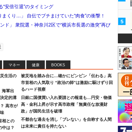
る“安倍引退”のタイミング
まくり…」 自伝でブチまけていた“肉食”の衝撃！
5
ンド」 衆院選・神奈川2区で“横浜市長選の激突”再び
脈
マネー
健康
BOOKS
災生活の
被災地を踏み台に…確かにビンビン「伝わる」高
市首相の人気取り “政治の師”は激励に駆けずり回
るハード視察
）海軍出
決定的溝
日銀に国債買い入れ要請との報道も…円安・物価
高・金利上昇が示す高市政権「無責任な放漫財
？ 高市が
政」が国民生活を破壊
味
不都合な過去を消し「ブレない」を自称する人間
首相との
は未来に責任を持たない
の中は？