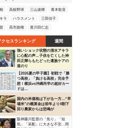
相
高校野球
三山凌輝
青木歌音
キラ
ハラスメント
三田佳子
苗
高市政権
黄川田仁志
アクセスランキング
週間
強いショック状態の清水アキラ
に心配の声…子供を亡くした神
田正輝らもたどった遺族ケアの
道のり
【2026夏の甲子園】初戦で「勝
つ高校」「負ける高校」完全予
想！横浜vs沖縄尚学の超好カー
ドは…
国内の米価格は下がる一方…“早
場米”の概算金は前年より4割下
回り農家からは悲鳴が
阪神藤川監督の「焦り」「短
気」「采配」に大きな不安…岡