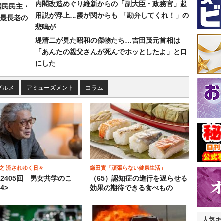
内閣改造めぐり維新からの「副大臣・政務官」起
国民民主・
用説が浮上…霞が関からも 「勘弁してくれ！」の
最長老の
悲鳴が
堤清二が見た昭和の傑物たち…吉田茂元首相は
「あんたの親父さんが死んでホッとしたよ」と口
にした
グルメ
アミューズメント
コラム
之 流されゆく日々
鎌田實「頑張らない健康生活」
12405回 男女共学のこ
（65）認知症の進行を遅らせる
4>
効果の期待できる食べもの
人気