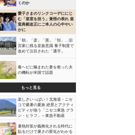
くのか
愛子さまのリンクコーデににじ
む「皇室を担う」覚悟の表れ 皇
室典範改正にご本人の心中やい
かに
「朝」「彦」「憲」「恒」…旧
宮家に残る皇族意識 養子制度で
改めて注目された「通字」
毒ヘビに噛まれた妻を救った夫
の機転が米国で話題
もっと見る
楽しさいっぱい！北海道・ニセ
コで避暑の夏旅 絶景とアクティ
ビティが揃う「ニセコ東急 グラ
ン・ヒラフ」～東急不動産
暑熱対策が義務化される時代に
貼るだけで暑さの変化がわかる