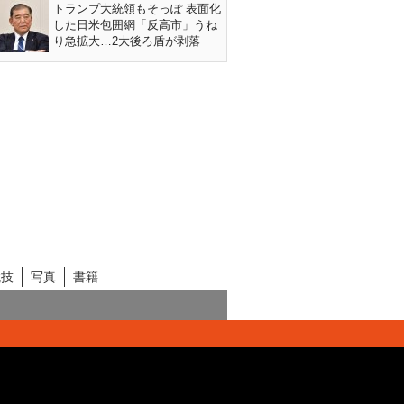
トランプ大統領もそっぽ 表面化
した日米包囲網「反高市」うね
り急拡大…2大後ろ盾が剥落
競技
写真
書籍