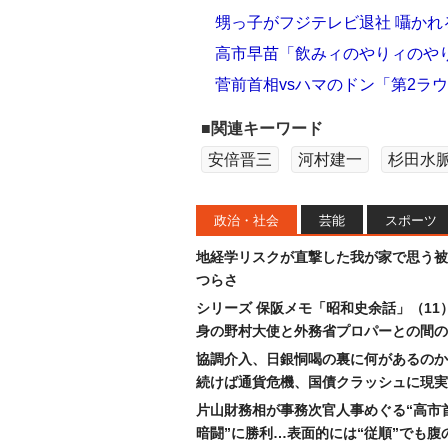
甥っ子がフジテレビ退社 囁かれ
高市早苗「飲みィのやりィのやり
菅前首相vsハマのドン「第2ラウ
■関連キーワード
安倍晋三
河村建一
杉田水
政治・社会
芸能
スポーツ
地経学リスクが直撃した我が家で思う被
つらさ
シリーズ 保阪メモ「昭和史余話」（11
身の野村大使と外務省プロパーとの間の
協調介入、日銀恫喝の裏に何があるのか
続けば通貨危機、国債クラッシュに現実
片山財務相が事務次官人事めぐる“高市
暗闘”に勝利…表面的には“従順”でも腹