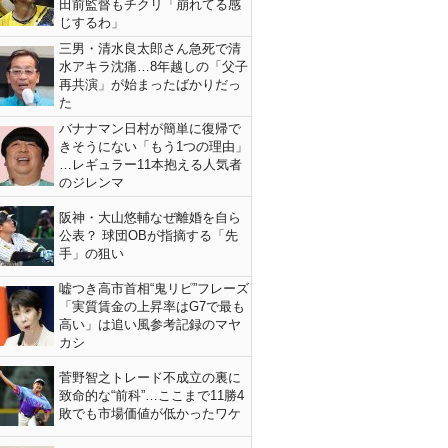
田前監督もチクリ「崩れてる感
じするわ」
三男・清水良太郎さん急死で清
水アキラ沈痛…8年越しの「父子
再共演」が始まったばかりだっ
た
バナナマン日村が簡単に復帰で
きそうにない「もう1つの理由」
…レギュラー11本抱える人気者
のジレンマ
阪神・大山悠輔なぜ離婚を自ら
公表？ 球団OBが指摘する「先
手」の狙い
嘘つき高市首相“鬼リピ”フレーズ
「実質賃金の上昇率はG7で最も
高い」は追い風参考記録のマヤ
カシ
菅野智之トレード不成立の裏に
致命的な“前科”…ここまで11勝4
敗でも市場価値が低かったワケ