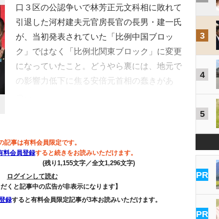
口３区の公認争いで林芳正元文科相に敗れて
引退した河村建夫元官房長官の長男・建一氏
3
が、当初発表されていた「比例中国ブロッ
ク」ではなく「比例北関東ブロック」に変更
になっていたこと。どうやら裏には、地元で
4
の影響力低下に焦る安倍元首相の蠢きがあ
っ…
5
の記事は有料会員限定です。
有料会員登録
すると続きをお読みいただけます。
(残り1,155文字／全文1,296文字)
PR
ログインして読む
ただくと記事中の広告が非表示になります】
登録
すると有料会員限定記事が3本お読みいただけます。
PR