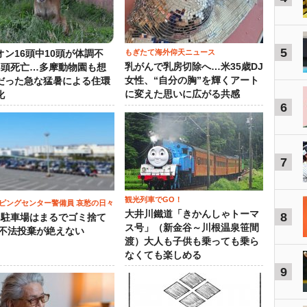
5
もぎたて海外仰天ニュース
オン16頭中10頭が体調不
乳がんで乳房切除へ…米35歳DJ
3頭死亡…多摩動物園も想
女性、“自分の胸”を輝くアート
だった急な猛暑による住環
に変えた思いに広がる共感
化
6
7
観光列車でGO！
ピングセンター警備員 哀愁の日々
大井川鐵道「きかんしゃトーマ
8
）駐車場はまるでゴミ捨て
ス号」（新金谷～川根温泉笹間
 不法投棄が絶えない
渡）大人も子供も乗っても乗ら
なくても楽しめる
9