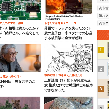
高市首
清水ア
高市早
のためのマネー講座
もぎたて海外仰天ニュース
体・AI相場は終わったか？
落雷でトラックを失った父に9
が「納戸ビル」へ進化して
歳の息子は…米ユタ州での心温
？
まる後日談に全米が感動
1
2
本郷史観 日本を変えた傑物たち
之 流されゆく日々
上杉謙信（3）配下が何度も反
12404回 男女共学のこ
旗 権威だけでは戦国武士を統率
3>
3
できなかった
4