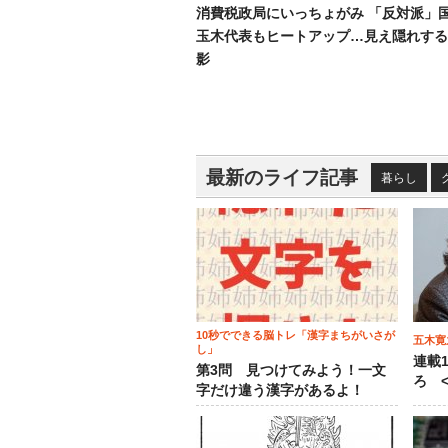
消費税政局にいっちょがみ 「反対派」
玉木代表もヒートアップ…見え隠れする
影
最新のライフ記事
暮らし
10秒でできる脳トレ「漢字まちがいさが
五木寛
し」
連載
第3問 見つけてみよう！一文
ろ <
字だけ違う漢字があるよ！