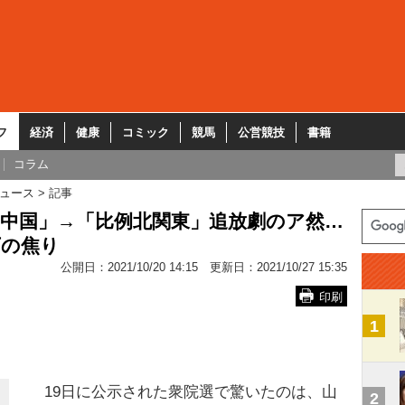
フ
経済
健康
コミック
競馬
公営競技
書籍
コラム
ュース
記事
例中国」→「比例北関東」追放劇のア然…
下の焦り
公開日：
2021/10/20 14:15
更新日：
2021/10/27 15:35
印刷
1
19日に公示された衆院選で驚いたのは、山
2