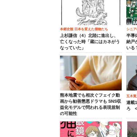
本郷史観 日本を変えた傑物たち
シニア
上杉謙信（4）北陸に進出し、
半導
亡くなった時「蔵にはカネがう
納戸
なっていた」
いる
熊本地震でも相次ぐフェイク動
五木寛
画から勧善懲悪ドラマも SNS収
連載
益化モデルで問われる表現規制
ろ <
の可能性