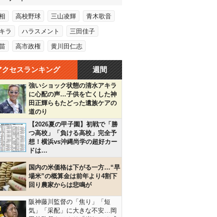
相
高校野球
三山凌輝
青木歌音
キラ
ハラスメント
三田佳子
苗
高市政権
黄川田仁志
アクセスランキング
週間
強いショック状態の清水アキラ
に心配の声…子供を亡くした神
田正輝らもたどった遺族ケアの
道のり
【2026夏の甲子園】初戦で「勝
つ高校」「負ける高校」完全予
想！横浜vs沖縄尚学の超好カー
ドは…
国内の米価格は下がる一方…“早
場米”の概算金は前年より4割下
回り農家からは悲鳴が
阪神藤川監督の「焦り」「短
気」「采配」に大きな不安…岡