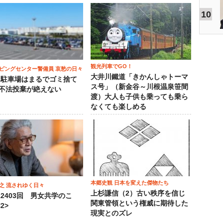
10
観光列車でGO！
ピングセンター警備員 哀愁の日々
大井川鐵道「きかんしゃトーマ
）駐車場はまるでゴミ捨て
ス号」（新金谷～川根温泉笹間
 不法投棄が絶えない
渡）大人も子供も乗っても乗ら
なくても楽しめる
本郷史観 日本を変えた傑物たち
之 流されゆく日々
上杉謙信（2）古い秩序を信じ
12403回 男女共学のこ
関東管領という権威に期待した
2>
現実とのズレ