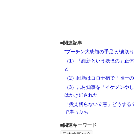
■関連記事
“プーチン大統領の手足”が裏切
（1）「維新という妖怪の」正
と
（2）維新はコロナ禍で「唯一
（3）吉村知事を「イケメンやし
はかき消された
「煮え切らない立憲」どうする
で崖っぷち
■関連キーワード