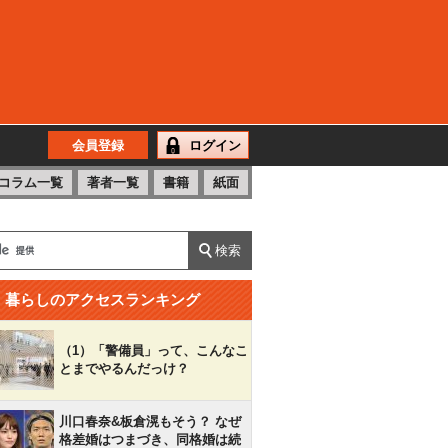
会員登録
ログイン
コラム一覧
著者一覧
書籍
紙面
暮らしのアクセスランキング
（1）「警備員」って、こんなこ
とまでやるんだっけ？
川口春奈&板倉滉もそう？ なぜ
格差婚はつまづき、同格婚は続