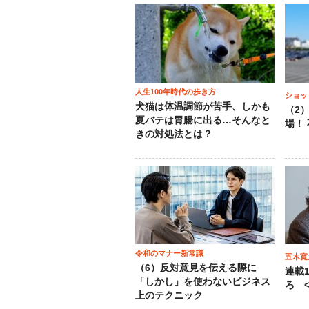
人生100年時代の歩き方
ショッ
犬猫は体温調節が苦手、しかも
（2
夏バテは胃腸に出る…そんなと
場！
きの対処法とは？
令和のマナー新常識
五木寛
（6）反対意見を伝える際に
連載
「しかし」を使わないビジネス
ろ <
上のテクニック