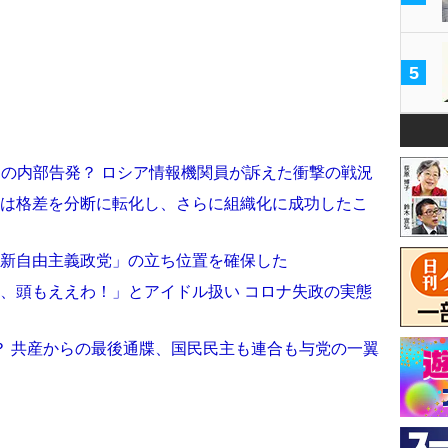
5
りの内部告発？ ロシア情報機関員が訴えた衝撃の戦況
体は格差を分断に転化し、さらに組織化に成功したこ
の新自由主義政党」の立ち位置を確保した
、頭もええわ！」とアイドル扱い コロナ失政の実態
？ 共産からの最後通牒、国民民主も連合も与党の一翼