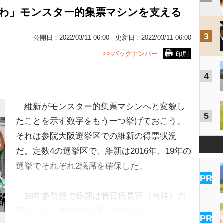
すわ」モンスター的集票マシンを支える
3
公開日：
2022/03/11 06:00
更新日：
2022/03/11 06:00
>> バックナンバー
印刷
4
維新がモンスター的集票マシンへと変貌し
5
たことを示す数字をもう一つ挙げておこう。
それは参院大阪選挙区での維新の得票状況
だ。定数4の選挙区で、維新は2016年、19年の
選挙でそれぞれ2議席を確保した。
PR
16年参院選で維新は菅官房長官（当時）の
要請により初めて2議席に挑戦した…
PR