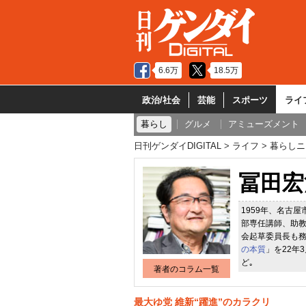
6.6万
18.5万
政治/社会
芸能
スポーツ
ライ
暮らし
グルメ
アミューズメント
日刊ゲンダイDIGITAL
ライフ
暮らしニ
冨田宏
1959年、名古
部専任講師、助教
会起草委員長も
の本質
」を22年
ど｡
著者のコラム一覧
最大ゆ党 維新“躍進”のカラクリ