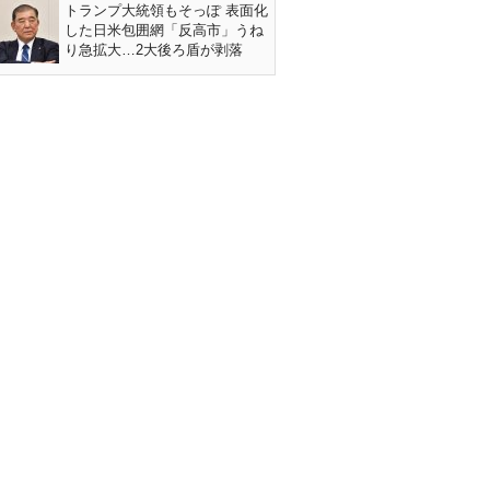
トランプ大統領もそっぽ 表面化
した日米包囲網「反高市」うね
り急拡大…2大後ろ盾が剥落