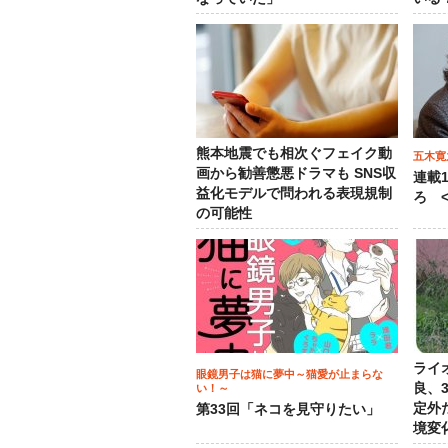
熊本地震でも相次ぐフェイク動
五木寛
画から勧善懲悪ドラマも SNS収
連載
益化モデルで問われる表現規制
ろ <
の可能性
ライ
眼鏡男子は猫に夢中～猫愛が止まらな
良、
い！～
定外
第33回「ネコを見守りたい」
境変