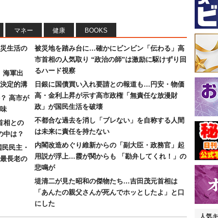
マネー
健康
BOOKS
災生活の
被災地を踏み台に…確かにビンビン「伝わる」高
市首相の人気取り “政治の師”は激励に駆けずり回
るハード視察
）海軍出
決定的溝
日銀に国債買い入れ要請との報道も…円安・物価
高・金利上昇が示す高市政権「無責任な放漫財
？ 高市が
政」が国民生活を破壊
味
不都合な過去を消し「ブレない」を自称する人間
首相との
は未来に責任を持たない
の中は？
内閣改造めぐり維新からの「副大臣・政務官」起
国民民主・
用説が浮上…霞が関からも 「勘弁してくれ！」の
最長老の
悲鳴が
堤清二が見た昭和の傑物たち…吉田茂元首相は
「あんたの親父さんが死んでホッとしたよ」と口
にした
人気