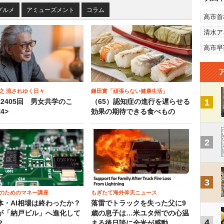
グルメ
アミューズメント
コラム
高市首
清水ア
高市早
之 流されゆく日々
鎌田實「頑張らない健康生活」
1
12405回 男女共学のこ
（65）認知症の進行を遅らせる
4>
効果の期待できる食べもの
2
3
のためのマネー講座
もぎたて海外仰天ニュース
体・AI相場は終わったか？
落雷でトラックを失った父に9
が「納戸ビル」へ進化して
歳の息子は…米ユタ州での心温
4
？
まる後日談に全米が感動