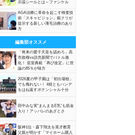
示温シールとは～ファンケル
AGA治療に革命を起こす検査技
術「スキャビジョン」銀クリが
提示する新しい薄毛治療のあり
方
編集部オススメ
「将来の愛子天皇を認めろ」高
市政権vs読売新聞でバトル激
化！ 皇室典範「再び改定」に世
論の85％が味方
2026夏の甲子園は「初出場校」
でも侮れない！ 4校ともハンデ
をはね返すポテンシャル十分
田中みな実“まんまるE乳”も筋金
入り！アッパレのあざとさ
阪神1位・森下翔太を英才教育
父親が明かす「マイホーム購入