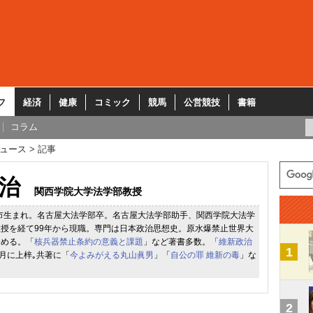
フ
経済
健康
コミック
競馬
公営競技
書籍
コラム
ュース
記事
治
関西学院大学法学部教授
屋市生まれ。名古屋大法学部卒。名古屋大法学部助手、関西学院大法学
授を経て99年から現職。専門は日本政治思想史。原水爆禁止世界大
務める。「
核兵器禁止条約の意義と課題
」など著書多数。「
維新政治
1
3月に上梓｡共著に「
今よみがえる丸山眞男
」「
自公の罪 維新の毒
」な
2