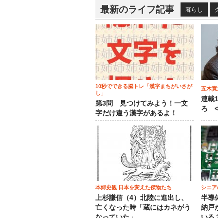
最新のライフ記事
暮らし
10秒でできる脳トレ「漢字まちがいさが
五木寛
し」
連載
第3問 見つけてみよう！一文
ろ <
字だけ違う漢字があるよ！
本郷史観 日本を変えた傑物たち
シニア
上杉謙信（4）北陸に進出し、
半導
亡くなった時「蔵にはカネがう
納戸
なっていた」
いる