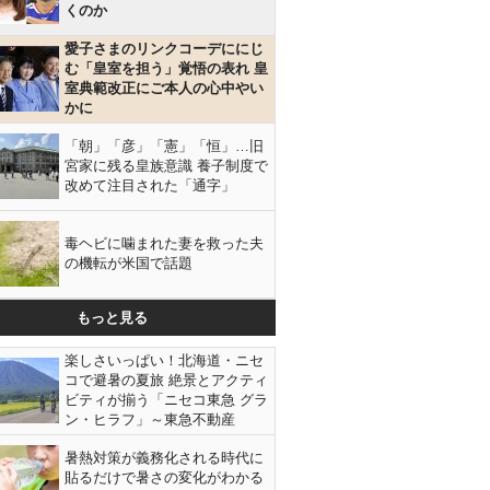
くのか
愛子さまのリンクコーデににじ
む「皇室を担う」覚悟の表れ 皇
室典範改正にご本人の心中やい
かに
「朝」「彦」「憲」「恒」…旧
宮家に残る皇族意識 養子制度で
改めて注目された「通字」
毒ヘビに噛まれた妻を救った夫
の機転が米国で話題
もっと見る
楽しさいっぱい！北海道・ニセ
コで避暑の夏旅 絶景とアクティ
ビティが揃う「ニセコ東急 グラ
ン・ヒラフ」～東急不動産
暑熱対策が義務化される時代に
貼るだけで暑さの変化がわかる