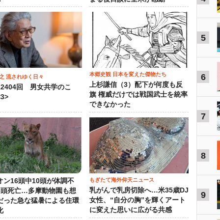
5
本郷史観 日本を変えた傑物たち
6
之 流されゆく日々
上杉謙信（3）配下が何度も反
12404回 男女共学のこ
旗 権威だけでは戦国武士を統率
3>
できなかった
7
8
もぎたて海外仰天ニュース
オン16頭中10頭が体調不
乳がんで乳房切除へ…米35歳DJ
3頭死亡…多摩動物園も想
9
女性、“自分の胸”を輝くアート
だった急な猛暑による住環
に変えた思いに広がる共感
化