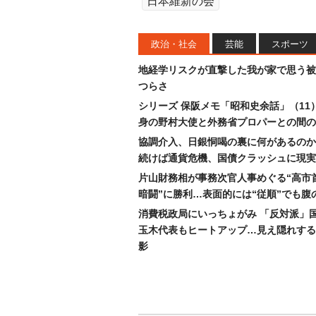
日本維新の会
政治・社会
芸能
スポーツ
地経学リスクが直撃した我が家で思う被
つらさ
シリーズ 保阪メモ「昭和史余話」（11
身の野村大使と外務省プロパーとの間の
協調介入、日銀恫喝の裏に何があるのか
続けば通貨危機、国債クラッシュに現実
片山財務相が事務次官人事めぐる“高市
暗闘”に勝利…表面的には“従順”でも腹
消費税政局にいっちょがみ 「反対派」
玉木代表もヒートアップ…見え隠れする
影