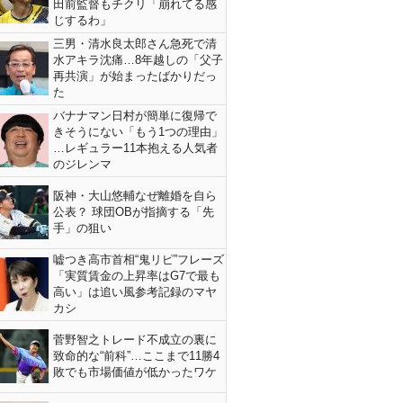
田前監督もチクリ「崩れてる感
じするわ」
三男・清水良太郎さん急死で清
水アキラ沈痛…8年越しの「父子
再共演」が始まったばかりだっ
た
バナナマン日村が簡単に復帰で
きそうにない「もう1つの理由」
…レギュラー11本抱える人気者
のジレンマ
阪神・大山悠輔なぜ離婚を自ら
公表？ 球団OBが指摘する「先
手」の狙い
嘘つき高市首相“鬼リピ”フレーズ
「実質賃金の上昇率はG7で最も
高い」は追い風参考記録のマヤ
カシ
菅野智之トレード不成立の裏に
致命的な“前科”…ここまで11勝4
敗でも市場価値が低かったワケ