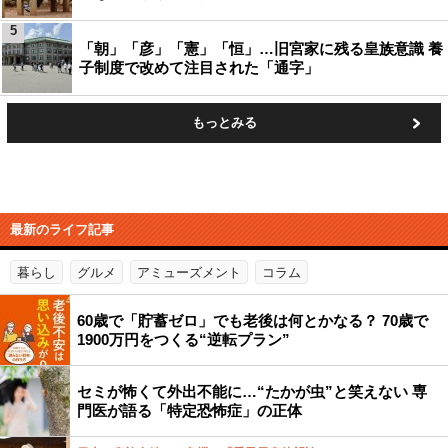
5
「朝」「彦」「憲」「恒」…旧宮家に残る皇族意識 養
子制度で改めて注目された「通字」
もっとみる
最新のライフ記事
暮らし
グルメ
アミューズメント
コラム
60歳で「貯蓄ゼロ」でも老後は何とかなる？ 70歳で
1900万円をつくる“逆転プラン”
セミが怖くて外出不能に…“たかが虫”と笑えない 専
門医が語る「特定恐怖症」の正体