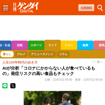
治・社会
芸能
スポーツ
ライフ
マネー
健康
競馬
ボートレース
競輪
オートレース
暮らし
グルメ
アミューズメント
コラム
> 一覧へ
人生100年時代の歩き方
AIが分析「コロナにかからない人が食べているも
の」発症リスクの高い食品もチェック
公開：
22/07/22 06:00
更新：
22/07/22 06:00