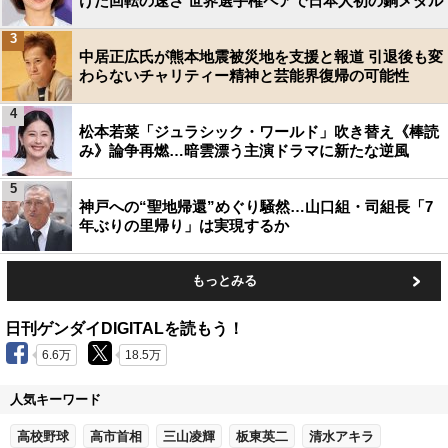
けた回転の速さ 世界選手権ペアで日本人初の銅メダル
3
中居正広氏が熊本地震被災地を支援と報道 引退後も変
わらないチャリティー精神と芸能界復帰の可能性
4
松本若菜「ジュラシック・ワールド」吹き替え《棒読
み》論争再燃…暗雲漂う主演ドラマに新たな逆風
5
神戸への“聖地帰還”めぐり騒然…山口組・司組長「7
年ぶりの里帰り」は実現するか
もっとみる
日刊ゲンダイDIGITALを読もう！
6.6万
18.5万
人気キーワード
高校野球
高市首相
三山凌輝
板東英二
清水アキラ