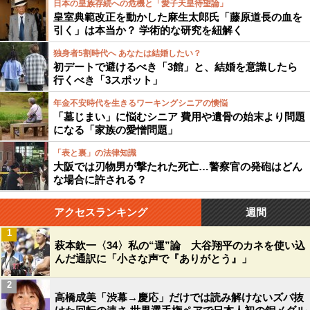
日本の皇族存続への危機と「愛子天皇待望論」
皇室典範改正を動かした麻生太郎氏「藤原道長の血を
引く」は本当か？ 学術的な研究を紐解く
独身者5割時代へ あなたは結婚したい？
初デートで避けるべき「3館」と、結婚を意識したら
行くべき「3スポット」
年金不安時代を生きるワーキングシニアの懊悩
「墓じまい」に悩むシニア 費用や遺骨の始末より問題
になる「家族の愛憎問題」
「表と裏」の法律知識
大阪では刃物男が撃たれた死亡…警察官の発砲はどん
な場合に許される？
アクセスランキング
週間
1
萩本欽一〈34〉私の“運”論 大谷翔平のカネを使い込
んだ通訳に「小さな声で『ありがとう』」
2
高橋成美「渋幕→慶応」だけでは読み解けないズバ抜