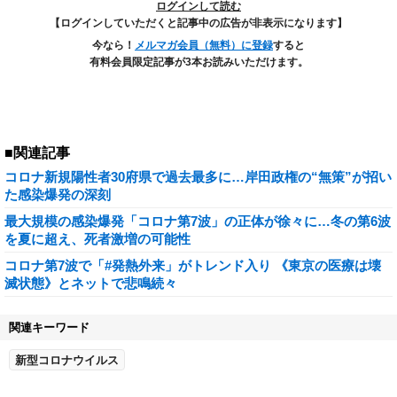
ログインして読む
【ログインしていただくと記事中の広告が非表示になります】
今なら！
メルマガ会員（無料）に登録
すると
有料会員限定記事が3本お読みいただけます。
■関連記事
コロナ新規陽性者30府県で過去最多に…岸田政権の“無策”が招い
た感染爆発の深刻
最大規模の感染爆発「コロナ第7波」の正体が徐々に…冬の第6波
を夏に超え、死者激増の可能性
コロナ第7波で「#発熱外来」がトレンド入り 《東京の医療は壊
滅状態》とネットで悲鳴続々
関連キーワード
新型コロナウイルス