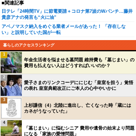
■関連記事
日テレ「24時間TV」に節電要請＋コロナ第7波のWパンチ…藤井
貴彦アナの発言も“火に油”
アベノマスク納入をめぐる業者メールがあった！ 「存在しな
い」と説明していた国が一転
暮らしのアクセスランキング
1
年金生活者を悩ませる墓問題 維持費も「墓じまい」の
費用も払えない人はどうすればいいのか？
2
愛子さまのリンクコーデににじむ「皇室を担う」覚悟
の表れ 皇室典範改正にご本人の心中やいかに
3
上杉謙信（4）北陸に進出し、亡くなった時「蔵には
カネがうなっていた」
4
「墓じまい」に悩むシニア 費用や遺骨の始末より問題
になる「家族の愛憎問題」