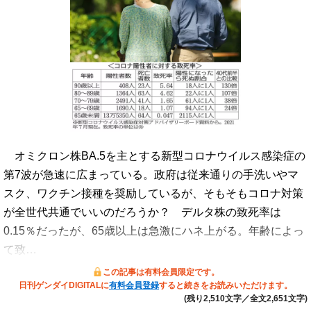
オミクロン株BA.5を主とする新型コロナウイルス感染症の
第7波が急速に広まっている。政府は従来通りの手洗いやマ
スク、ワクチン接種を奨励しているが、そもそもコロナ対策
が全世代共通でいいのだろうか？ デルタ株の致死率は
0.15％だったが、65歳以上は急激にハネ上がる。年齢によっ
て致…
この記事は有料会員限定です。
日刊ゲンダイDIGITALに
有料会員登録
すると続きをお読みいただけます。
(残り2,510文字／全文2,651文字)