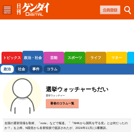
トピックス
政治・社会
芸能
スポーツ
ライフ
マネー
ボートレース
競輪
オートレース
政治
社会
事件
コラム
選挙ウォッチャーちだい
選挙ウォッチャー
著者のコラム一覧
全国の選挙現場を取材、「note」などで報道。「『NHKから国民を守る党』とは何だったの
か？」を上梓。N国党から名誉毀損で提訴されたが、2024年11月に1審勝訴。