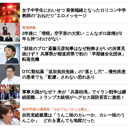
女子中学生にわいせつ 発覚端緒となったロリコン中学
教師の“おねだり”エロメッセージ
巻頭特集
2年後に「増税」空手形の大笑い こんなボロ政権が2
年も持つわけがない
“財政のプロ”斎藤元彦知事はなぜ粉飾まがいの決算見
抜けず？ 兵庫県が都道府県で初の「早期健全化団体」
転落危機
OTC類似薬「追加負担免除」の“落とし穴”…慢性疾患
の患者でも「配慮」されない恐れあり
軍事大国がなぜ？ 米が「兵器枯渇」でイラン戦争は継
続困難…トランプ大統領がヘグセス国防長官に激怒！
高市早苗vs適菜収「それでもバカとは戦え」
自民党総裁選は「うんこ味のカレーか、カレー味のう
んこか」 どれを選んでも地獄だった