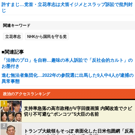
許すまじ…党首・立花孝志は犬笛イジメとスラップ訴訟で批判封
じ
関連キーワード
立花孝志
NHKから国民を守る党
■関連記事
「法律のプロ」を自称…趣味の本人訴訟で「反社会的カルト」の
お墨付き
進む無法者集団化…2022年の参院選に出馬した9人中4人が逮捕の
異常事態
政治のアクセスランキング
1
支持率急落の高市政権がV字回復画策 内閣改造でクビ
切り不可避な“ポンコツ”5大臣の名前
2
トランプ大統領もそっぽ 表面化した日米包囲網「反高