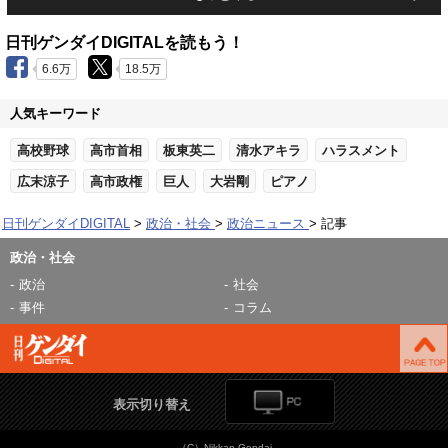
日刊ゲンダイDIGITALを読もう！
6.6万
18.5万
人気キーワード
高校野球
高市首相
板東英二
清水アキラ
ハラスメント
広末涼子
高市政権
巨人
大岩剛
ピアノ
日刊ゲンダイDIGITAL
政治・社会
政治ニュース
記事
政治・社会
政治
社会
事件
コラム
表示切り替え
（C）Nikkan Gendai