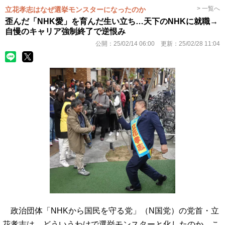
> 一覧へ
立花孝志はなぜ選挙モンスターになったのか
歪んだ「NHK愛」を育んだ生い立ち…天下のNHKに就職→
自慢のキャリア強制終了で逆恨み
公開：
25/02/14 06:00
更新：
25/02/28 11:04
政治団体「NHKから国民を守る党」（N国党）の党首・立
花孝志は、どういうわけで選挙モンスターと化したのか。こ