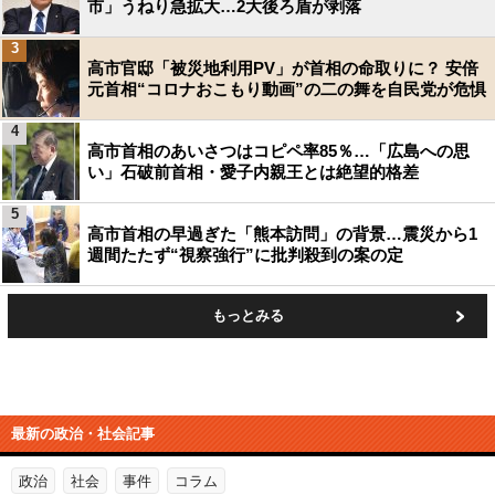
市」うねり急拡大…2大後ろ盾が剥落
3
高市官邸「被災地利用PV」が首相の命取りに？ 安倍
元首相“コロナおこもり動画”の二の舞を自民党が危惧
4
高市首相のあいさつはコピペ率85％…「広島への思
い」石破前首相・愛子内親王とは絶望的格差
5
高市首相の早過ぎた「熊本訪問」の背景…震災から1
週間たたず“視察強行”に批判殺到の案の定
もっとみる
最新の政治・社会記事
政治
社会
事件
コラム