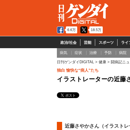
6.6万
18.5万
政治/社会
芸能
スポーツ
ライ
病気
症状
治療
予防
病院
日刊ゲンダイDIGITAL
健康
闘病記ニュ
独白 愉快な“病人”たち
イラストレーターの近藤
近藤さやかさん（イラストレ