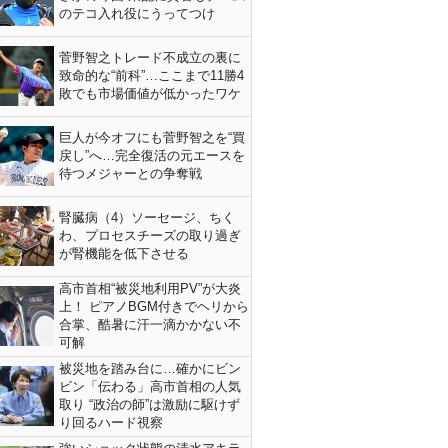
のテコ入れ役にうってつけ
菅野智之トレード不成立の裏に
致命的な“前科”…ここまで11勝4
敗でも市場価値が低かったワケ
巨人が今オフにも菅野智之を“買
戻し”へ…完全復活の元エースを
待つメジャーとの争奪戦
腎臓病（4）ソーセージ、ちく
わ、プロセスチーズの取り過ぎ
が腎機能を低下させる
高市首相“被災地利用PV”が大炎
上！ ピアノBGM付きでヘリから
合掌、酷暑に汗一滴かかない不
可解
被災地を踏み台に…確かにビン
ビン「伝わる」高市首相の人気
取り “政治の師”は激励に駆けず
り回るハード視察