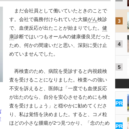
まだ会社員として働いていたときのことで
す。会社で義務付けられていた大腸
がん
検診
3
で、血便反応が出たことが始まりでした。
健
康
診断ではいつもオールAの健康優良児だった
4
ため、何かの間違いだと思い、深刻に受け止
めていませんでした。
5
再検査のため、病院を受診すると内視鏡検
査を受けることになりました。検査への強い
不安を訴えると、医師は「一度でも血便反応
が出たのなら、自分を安心させるためにも検
PR
査を受けましょう」と穏やかに勧めてくださ
言
り、私は覚悟を決めました。すると、コメ粒
症
ほどの小さな腫瘍が2つ見つかり、「念のため
PR