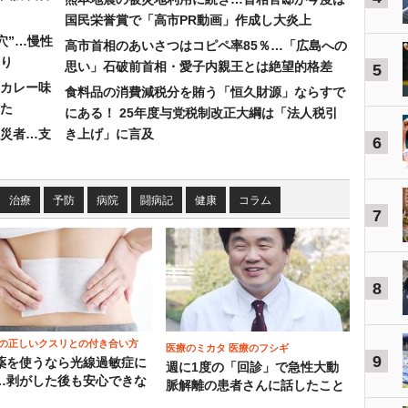
国民栄誉賞で「高市PR動画」作成し大炎上
穴”…慢性
高市首相のあいさつはコピペ率85％…「広島への
り
思い」石破前首相・愛子内親王とは絶望的格差
5
カレー味
食料品の消費減税分を賄う「恒久財源」ならすで
た
にある！ 25年度与党税制改正大綱は「法人税引
災者…支
き上げ」に言及
6
治療
予防
病院
闘病記
健康
コラム
7
8
の正しいクスリとの付き合い方
医療のミカタ 医療のフシギ
9
薬を使うなら光線過敏症に
週に1度の「回診」で急性大動
…剥がした後も安心できな
脈解離の患者さんに話したこと