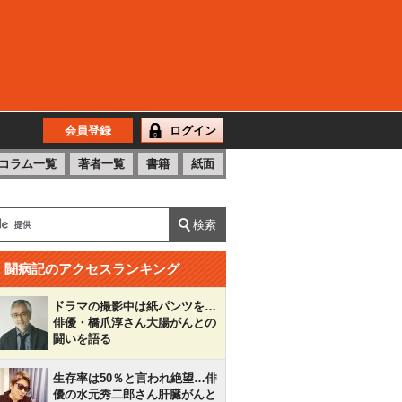
会員登録
ログイン
コラム一覧
著者一覧
書籍
紙面
闘病記のアクセスランキング
ドラマの撮影中は紙パンツを…
俳優・橋爪淳さん大腸がんとの
闘いを語る
生存率は50％と言われ絶望…俳
優の水元秀二郎さん肝臓がんと