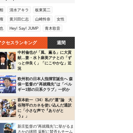
相
清水アキラ
板東英二
権
黄川田仁志
山崎怜奈
女性
也
Hey! Say! JUMP
青木歌音
アクセスランキング
週間
中村倫也が「風、薫る」に大貢
献…妻・水卜麻美アナとの「ず
っと仲良く」「にこやかな」近
況
欧州初の日本人指揮官誕生へ 森
保一監督の“再就職先”は「ベル
ギー1部の日系クラブ」一択か
萩本欽一〈34〉私の“運”論 大
谷翔平のカネを使い込んだ通訳
に「小さな声で『ありがと
う』」
新庄監督の“再就職先”に挙がるま
さかの球団 采配に賛否もチーム