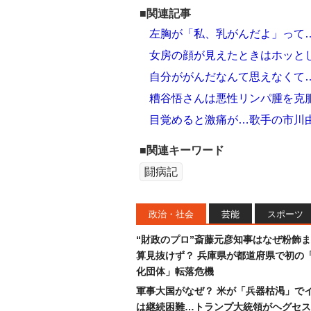
■関連記事
左胸が「私、乳がんだよ」って
女房の顔が見えたときはホッと
自分ががんだなんて思えなくて
糟谷悟さんは悪性リンパ腫を克
目覚めると激痛が…歌手の市川
■関連キーワード
闘病記
政治・社会
芸能
スポーツ
“財政のプロ”斎藤元彦知事はなぜ粉飾
算見抜けず？ 兵庫県が都道府県で初の
化団体」転落危機
軍事大国がなぜ？ 米が「兵器枯渇」で
は継続困難…トランプ大統領がヘグセス