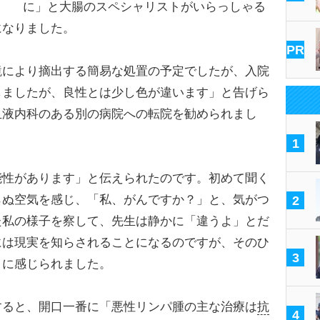
に」と大腸のスペシャリストがいらっしゃる
になりました。
PR
により摘出する簡易な処置の予定でしたが、入院
しましたが、良性とは少し色が違います」と告げら
血液内科のある別の病院への転院を勧められまし
1
性があります」と伝えられたのです。初めて聞く
らぬ空気を感じ、「私、がんですか？」と、気がつ
2
た私の様子を察して、先生は静かに「違うよ」とだ
には現実を知らされることになるのですが、そのひ
3
うに感じられました。
ると、開口一番に「悪性リンパ腫の主な治療は
抗
4