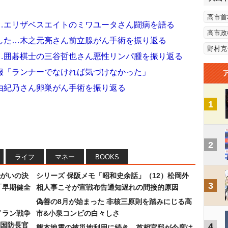
高市首
…エリザベスエイトのミワユータさん闘病を語る
高市政
した…木之元亮さん前立腺がん手術を振り返る
野村克
…囲碁棋士の三谷哲也さん悪性リンパ腫を振り返る
服「ランナーでなければ気づけなかった」
由紀乃さん卵巣がん手術を振り返る
1
2
ライフ
マネー
BOOKS
まがいの決
シリーズ 保阪メモ「昭和史余話」（12）松岡外
3
「早期健全
相人事こそが宣戦布告通知遅れの間接的原因
偽善の8月が始まった 非核三原則を踏みにじる高
イラン戦争
市&小泉コンビの白々しさ
国防長官
4
熊本地震の被災地利用に続き…首相官邸が今度は