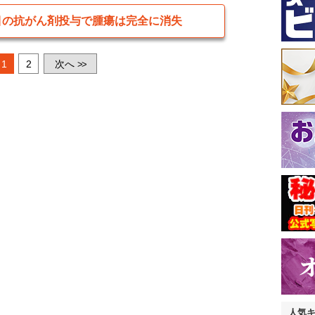
目の抗がん剤投与で腫瘍は完全に消失
1
2
次へ
>>
人気