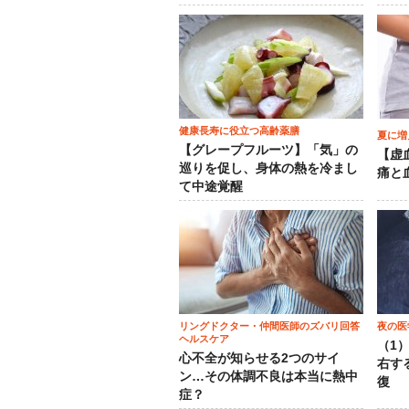
健康長寿に役立つ高齢薬膳
夏に増
【グレープフルーツ】「気」の
【虚
巡りを促し、身体の熱を冷まし
痛と
て中途覚醒
リングドクター・仲間医師のズバリ回答
夜の医
ヘルスケア
（1
心不全が知らせる2つのサイ
右す
ン…その体調不良は本当に熱中
復
症？