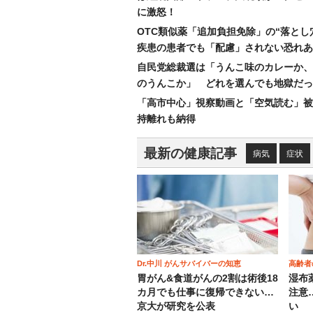
に激怒！
OTC類似薬「追加負担免除」の“落とし
疾患の患者でも「配慮」されない恐れあ
自民党総裁選は「うんこ味のカレーか、
のうんこか」 どれを選んでも地獄だっ
「高市中心」視察動画と「空気読む」被
持離れも納得
最新の健康記事
病気
症状
Dr.中川 がんサバイバーの知恵
高齢者
胃がん&食道がんの2割は術後18
湿布
カ月でも仕事に復帰できない…
注意
京大が研究を公表
い