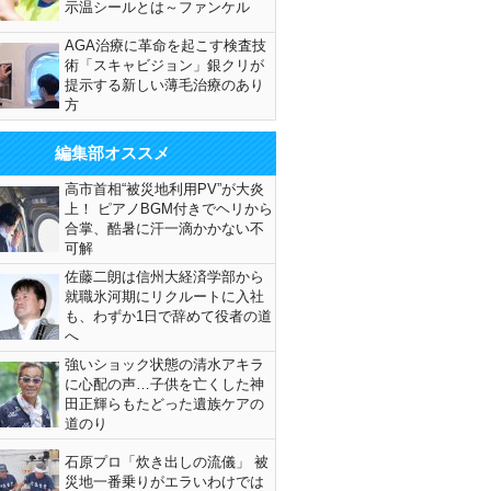
示温シールとは～ファンケル
AGA治療に革命を起こす検査技
術「スキャビジョン」銀クリが
提示する新しい薄毛治療のあり
方
編集部オススメ
高市首相“被災地利用PV”が大炎
上！ ピアノBGM付きでヘリから
合掌、酷暑に汗一滴かかない不
可解
佐藤二朗は信州大経済学部から
就職氷河期にリクルートに入社
も、わずか1日で辞めて役者の道
へ
強いショック状態の清水アキラ
に心配の声…子供を亡くした神
田正輝らもたどった遺族ケアの
道のり
石原プロ「炊き出しの流儀」 被
災地一番乗りがエラいわけでは