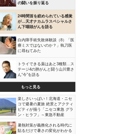
の闘いを振り返る
24時間首を絞められている感覚
が…天才ナカムラスペシャルさ
ん下咽頭がんを語る
白内障手術失敗体験談（8）「医
療ミスではないのか？」執刀医
に尋ねてみた
トライできる薬はあと3種類…ス
テージ4の肺がんと闘う山川豊さ
ん“今”を語る
もっと見る
楽しさいっぱい！北海道・ニセ
コで避暑の夏旅 絶景とアクティ
ビティが揃う「ニセコ東急 グラ
ン・ヒラフ」～東急不動産
暑熱対策が義務化される時代に
貼るだけで暑さの変化がわかる