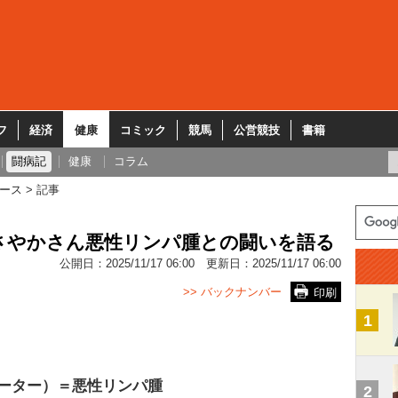
フ
経済
健康
コミック
競馬
公営競技
書籍
闘病記
健康
コラム
ース
記事
さやかさん悪性リンパ腫との闘いを語る
公開日：
2025/11/17 06:00
更新日：
2025/11/17 06:00
>> バックナンバー
印刷
1
ーター）＝悪性リンパ腫
2