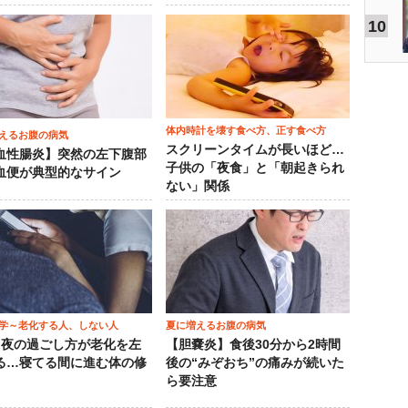
10
体内時計を壊す食べ方、正す食べ方
えるお腹の病気
スクリーンタイムが長いほど…
血性腸炎】突然の左下腹部
子供の「夜食」と「朝起きられ
血便が典型的なサイン
ない」関係
学～老化する人、しない人
夏に増えるお腹の病気
）夜の過ごし方が老化を左
【胆嚢炎】食後30分から2時間
る…寝てる間に進む体の修
後の“みぞおち”の痛みが続いた
ら要注意