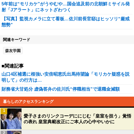
5年前は“モリカケ”がうやむや…国会追及前の北朝鮮ミサイル発
射「Jアラート」にネットざわつく
【写真】監視カメラに立て看板…佐川前長官邸はヒッソリ“厳戒
態勢”
関連キーワード
森友学園
■関連記事
山口4区補選に根強い安倍昭恵氏出馬待望論「モリカケ疑惑を説
明して」の行方は…
財務省大甘処分 虚偽答弁の佐川氏“停職相当”で退職金減額
暮らしのアクセスランキング
1
愛子さまのリンクコーデににじむ「皇室を担う」覚悟
の表れ 皇室典範改正にご本人の心中やいかに
2