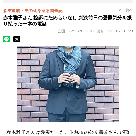
> 一覧へ
森友遺族・夫の死を巡る闘争記
赤木雅子さん 控訴にためらいなし 判決前日の憂鬱気分を振
り払った一本の電話
公開：
22/11/26 11:20
更新：
22/11/26 11:20
赤木雅子さんは憂鬱だった。財務省の公文書改ざんで死に