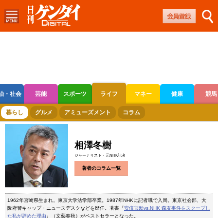
治・社会
芸能
スポーツ
ライフ
マネー
健康
競馬
ボートレース
競輪
オートレース
暮らし
グルメ
アミューズメント
コラム
相澤冬樹
ジャーナリスト・元NHK記者
著者のコラム一覧
1962年宮崎県生まれ。東京大学法学部卒業。1987年NHKに記者職で入局。東京社会部、大
阪府警キャップ・ニュースデスクなどを歴任。著書『
安倍官邸vs.NHK 森友事件をスクープし
た私が辞めた理由
』（文藝春秋）がベストセラーとなった。