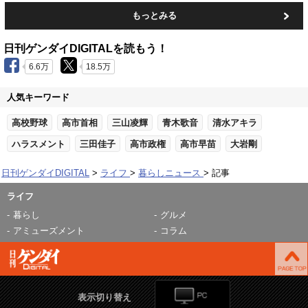
もっとみる
日刊ゲンダイDIGITALを読もう！
6.6万
18.5万
人気キーワード
高校野球
高市首相
三山凌輝
青木歌音
清水アキラ
ハラスメント
三田佳子
高市政権
高市早苗
大岩剛
日刊ゲンダイDIGITAL
ライフ
暮らしニュース
記事
ライフ
暮らし
グルメ
アミューズメント
コラム
表示切り替え