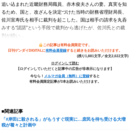
追い込まれた近畿財務局職員、赤木俊夫さんの妻。真実を知
るため、国と、改ざんを決定づけた当時の財務省理財局長、
佐川宣寿氏を相手に裁判を起こした。国は相手の請求を丸呑
みする“認諾”という手段で裁判から逃げたが、佐川氏との裁
判が続い…
この記事は有料会員限定です。
日刊ゲンダイDIGITALに
有料会員登録
すると続きをお読みいただけます。
(残り1,881文字／全文2,022文字)
ログインして読む
【ログインしていただくと記事中の広告が非表示になります】
今なら！
メルマガ会員（無料）に登録
すると
有料会員限定記事が3本お読みいただけます。
■関連記事
「#岸田に殺される」がもうすぐ現実に…庶民を待ち受ける大増
税が着々と計画中