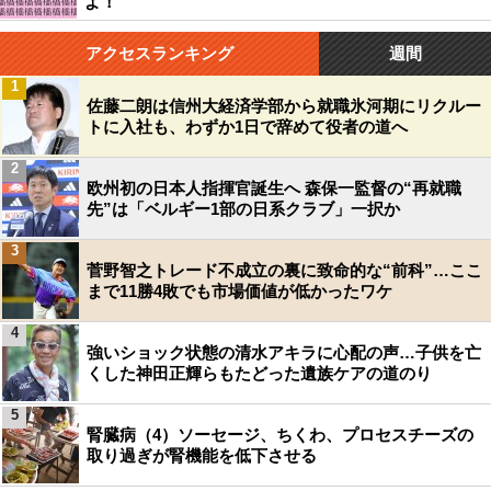
よ！
アクセスランキング
週間
1
佐藤二朗は信州大経済学部から就職氷河期にリクルー
トに入社も、わずか1日で辞めて役者の道へ
2
欧州初の日本人指揮官誕生へ 森保一監督の“再就職
先”は「ベルギー1部の日系クラブ」一択か
3
菅野智之トレード不成立の裏に致命的な“前科”…ここ
まで11勝4敗でも市場価値が低かったワケ
4
強いショック状態の清水アキラに心配の声…子供を亡
くした神田正輝らもたどった遺族ケアの道のり
5
腎臓病（4）ソーセージ、ちくわ、プロセスチーズの
取り過ぎが腎機能を低下させる