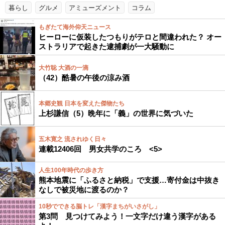
暮らし
グルメ
アミューズメント
コラム
もぎたて海外仰天ニュース
ヒーローに仮装したつもりがテロと間違われた？ オー
ストラリアで起きた逮捕劇が一大騒動に
大竹聡 大酒の一滴
（42）酷暑の午後の涼み酒
本郷史観 日本を変えた傑物たち
上杉謙信（5）晩年に「義」の世界に気づいた
五木寛之 流されゆく日々
連載12406回 男女共学のころ <5>
人生100年時代の歩き方
熊本地震に「ふるさと納税」で支援…寄付金は中抜き
なしで被災地に渡るのか？
10秒でできる脳トレ「漢字まちがいさがし」
第3問 見つけてみよう！一文字だけ違う漢字がある