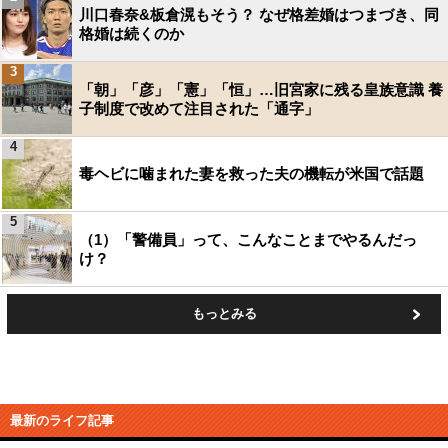
川口春奈&板倉滉もそう？ なぜ格差婚はつまづき、同
格婚は続くのか
3
「朝」「彦」「憲」「恒」…旧宮家に残る皇族意識 養
子制度で改めて注目された「通字」
4
毒ヘビに噛まれた妻を救った夫の機転が米国で話題
5
（1）「警備員」って、こんなことまでやるんだっ
け？
もっとみる
最新のライフ記事