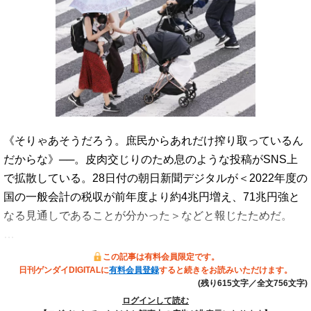
《そりゃあそうだろう。庶民からあれだけ搾り取っているん
だからな》──。皮肉交じりのため息のような投稿がSNS上
で拡散している。28日付の朝日新聞デジタルが＜2022年度の
国の一般会計の税収が前年度より約4兆円増え、71兆円強と
なる見通しであることが分かった＞などと報じたためだ。
…
この記事は有料会員限定です。
日刊ゲンダイDIGITALに
有料会員登録
すると続きをお読みいただけます。
(残り615文字／全文756文字)
ログインして読む