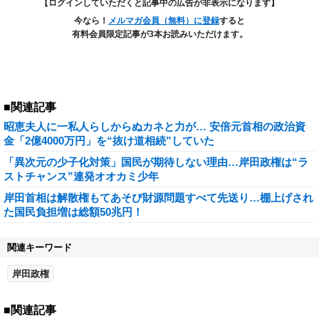
【ログインしていただくと記事中の広告が非表示になります】
今なら！
メルマガ会員（無料）に登録
すると
有料会員限定記事が3本お読みいただけます。
■関連記事
昭恵夫人に一私人らしからぬカネと力が… 安倍元首相の政治資
金「2億4000万円」を“抜け道相続”していた
「異次元の少子化対策」国民が期待しない理由…岸田政権は“ラ
ストチャンス”連発オオカミ少年
岸田首相は解散権もてあそび財源問題すべて先送り…棚上げされ
た国民負担増は総額50兆円！
関連キーワード
岸田政権
■関連記事