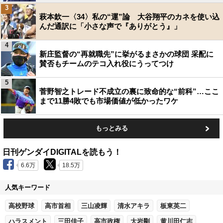
3
萩本欽一〈34〉私の“運”論 大谷翔平のカネを使い込
んだ通訳に「小さな声で『ありがとう』」
4
新庄監督の“再就職先”に挙がるまさかの球団 采配に
賛否もチームのテコ入れ役にうってつけ
5
菅野智之トレード不成立の裏に致命的な“前科”…ここ
まで11勝4敗でも市場価値が低かったワケ
もっとみる
日刊ゲンダイDIGITALを読もう！
6.6万
18.5万
人気キーワード
高校野球
高市首相
三山凌輝
清水アキラ
板東英二
ハラスメント
三田佳子
高市政権
大岩剛
黄川田仁志