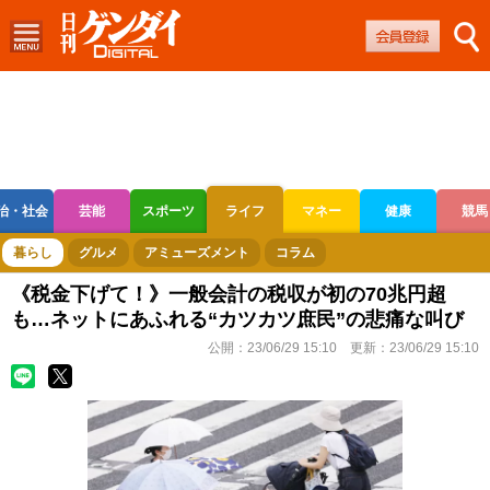
治・社会
芸能
スポーツ
ライフ
マネー
健康
競馬
ボートレース
競輪
オートレース
暮らし
グルメ
アミューズメント
コラム
《税金下げて！》一般会計の税収が初の70兆円超
も…ネットにあふれる“カツカツ庶民”の悲痛な叫び
公開：
23/06/29 15:10
更新：
23/06/29 15:10