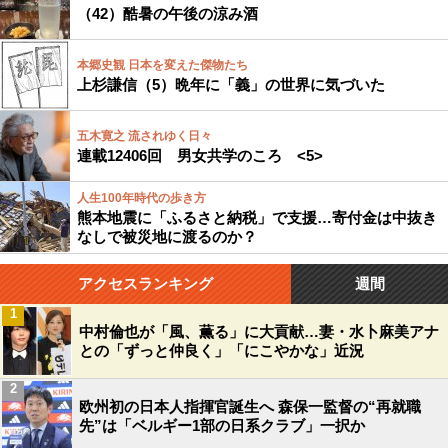
（42）酷暑の午後の涼み酒
本郷史観 日本を変えた傑物たち
上杉謙信（5）晩年に「義」の世界に気づいた
五木寛之 流されゆく日々
連載12406回 男女共学のころ <5>
人生100年時代の歩き方
熊本地震に「ふるさと納税」で支援…寄付金は中抜き
なしで被災地に渡るのか？
アクセスランキング
週間
1
中村倫也が「風、薫る」に大貢献…妻・水卜麻美アナ
との「ずっと仲良く」「にこやかな」近況
2
欧州初の日本人指揮官誕生へ 森保一監督の“再就職
先”は「ベルギー1部の日系クラブ」一択か