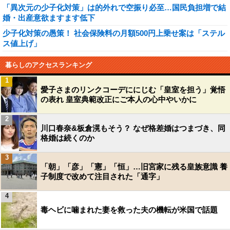
「異次元の少子化対策」は的外れで空振り必至…国民負担増で結
婚・出産意欲ますます低下
少子化対策の愚策！ 社会保険料の月額500円上乗せ案は「ステル
ス値上げ」
暮らしのアクセスランキング
1
愛子さまのリンクコーデににじむ「皇室を担う」覚悟
の表れ 皇室典範改正にご本人の心中やいかに
2
川口春奈&板倉滉もそう？ なぜ格差婚はつまづき、同
格婚は続くのか
3
「朝」「彦」「憲」「恒」…旧宮家に残る皇族意識 養
子制度で改めて注目された「通字」
4
毒ヘビに噛まれた妻を救った夫の機転が米国で話題