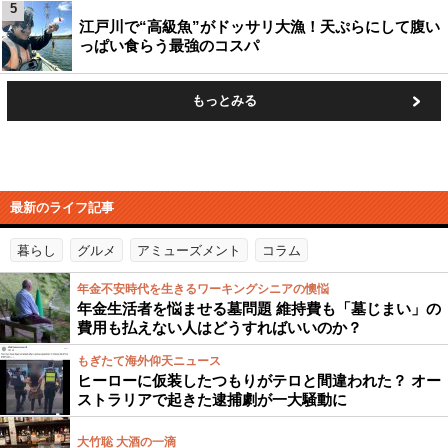
5
江戸川で“高級魚”がドッサリ大漁！天ぷらにして腹い
っぱい食らう最強のコスパ
もっとみる
最新のライフ記事
暮らし
グルメ
アミューズメント
コラム
年金不安時代を生きるワーキングシニアの懊悩
年金生活者を悩ませる墓問題 維持費も「墓じまい」の
費用も払えない人はどうすればいいのか？
もぎたて海外仰天ニュース
ヒーローに仮装したつもりがテロと間違われた？ オー
ストラリアで起きた逮捕劇が一大騒動に
大竹聡 大酒の一滴