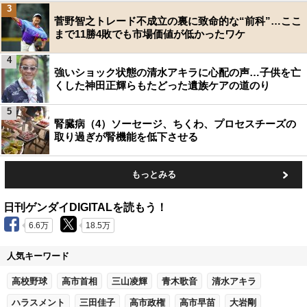
3
菅野智之トレード不成立の裏に致命的な“前科”…ここ
まで11勝4敗でも市場価値が低かったワケ
4
強いショック状態の清水アキラに心配の声…子供を亡
くした神田正輝らもたどった遺族ケアの道のり
5
腎臓病（4）ソーセージ、ちくわ、プロセスチーズの
取り過ぎが腎機能を低下させる
もっとみる
日刊ゲンダイDIGITALを読もう！
6.6万
18.5万
人気キーワード
高校野球
高市首相
三山凌輝
青木歌音
清水アキラ
ハラスメント
三田佳子
高市政権
高市早苗
大岩剛