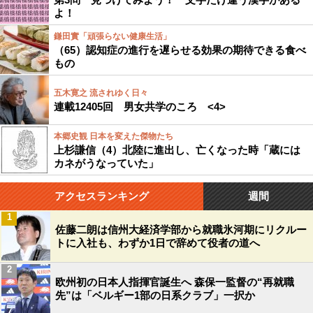
よ！
鎌田實「頑張らない健康生活」
（65）認知症の進行を遅らせる効果の期待できる食べ
もの
五木寛之 流されゆく日々
連載12405回 男女共学のころ <4>
本郷史観 日本を変えた傑物たち
上杉謙信（4）北陸に進出し、亡くなった時「蔵には
カネがうなっていた」
アクセスランキング
週間
1
佐藤二朗は信州大経済学部から就職氷河期にリクルー
トに入社も、わずか1日で辞めて役者の道へ
2
欧州初の日本人指揮官誕生へ 森保一監督の“再就職
先”は「ベルギー1部の日系クラブ」一択か