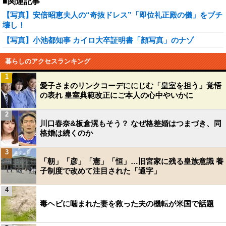
■関連記事
【写真】安倍昭恵夫人の“奇抜ドレス”「即位礼正殿の儀」をブチ
壊し！
【写真】小池都知事 カイロ大卒証明書「顔写真」のナゾ
暮らしのアクセスランキング
1
愛子さまのリンクコーデににじむ「皇室を担う」覚悟
の表れ 皇室典範改正にご本人の心中やいかに
2
川口春奈&板倉滉もそう？ なぜ格差婚はつまづき、同
格婚は続くのか
3
「朝」「彦」「憲」「恒」…旧宮家に残る皇族意識 養
子制度で改めて注目された「通字」
4
毒ヘビに噛まれた妻を救った夫の機転が米国で話題