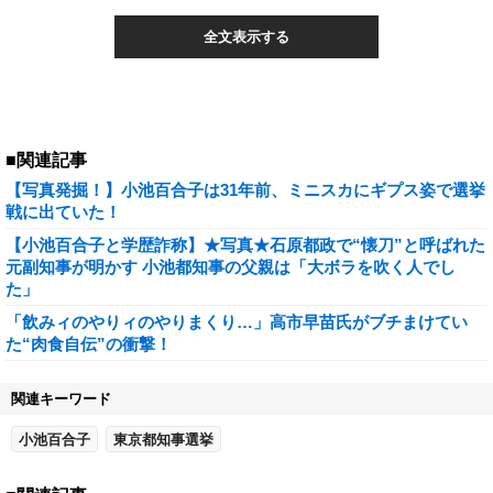
全文表示する
■関連記事
【写真発掘！】小池百合子は31年前、ミニスカにギプス姿で選挙
戦に出ていた！
【小池百合子と学歴詐称】★写真★石原都政で“懐刀”と呼ばれた
元副知事が明かす 小池都知事の父親は「大ボラを吹く人でし
た」
「飲みィのやりィのやりまくり…」高市早苗氏がブチまけてい
た“肉食自伝”の衝撃！
関連キーワード
小池百合子
東京都知事選挙