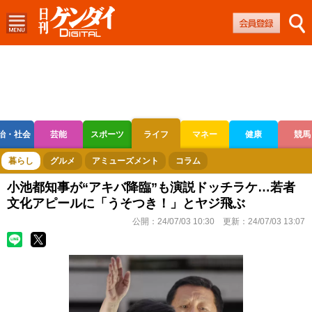
治・社会
芸能
スポーツ
ライフ
マネー
健康
競馬
ボートレース
競輪
オートレース
暮らし
グルメ
アミューズメント
コラム
小池都知事が“アキバ降臨”も演説ドッチラケ…若者
文化アピールに「うそつき！」とヤジ飛ぶ
公開：
24/07/03 10:30
更新：
24/07/03 13:07