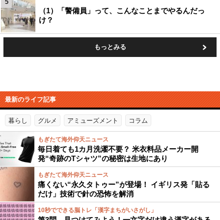
5
（1）「警備員」って、こんなことまでやるんだっ
け？
もっとみる
最新のライフ記事
暮らし
グルメ
アミューズメント
コラム
もぎたて海外仰天ニュース
毎日着ても1カ月洗濯不要？ 米衣料品メーカー開
発“奇跡のTシャツ”の秘密は生地にあり
もぎたて海外仰天ニュース
痛くない“永久タトゥー”が登場！ イギリス発「貼る
だけ」技術で針の恐怖を解消
10秒でできる脳トレ「漢字まちがいさがし」
第3問 見つけてみよう！一文字だけ違う漢字がある