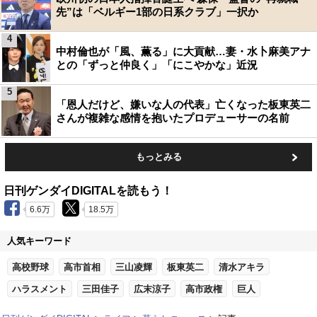
先”は「ベルギー1部の日系クラブ」一択か
4
中村倫也が「風、薫る」に大貢献…妻・水卜麻美アナ
との「ずっと仲良く」「にこやかな」近況
5
「恩人だけど、嫌いな人の代表」亡くなった板東英二
さんが複雑な感情を抱いたプロデューサーの名前
もっとみる
日刊ゲンダイDIGITALを読もう！
6.6万
18.5万
人気キーワード
高校野球
高市首相
三山凌輝
板東英二
清水アキラ
ハラスメント
三田佳子
広末涼子
高市政権
巨人