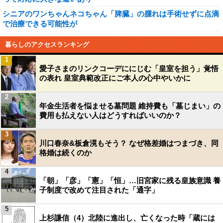
シニアのワンちゃんネコちゃん「脾臓」の腫れは手術せずに点滴
で治療できる可能性が
暮らしのアクセスランキング
1
愛子さまのリンクコーデににじむ「皇室を担う」覚悟
の表れ 皇室典範改正にご本人の心中やいかに
2
年金生活者を悩ませる墓問題 維持費も「墓じまい」の
費用も払えない人はどうすればいいのか？
3
川口春奈&板倉滉もそう？ なぜ格差婚はつまづき、同
格婚は続くのか
4
「朝」「彦」「憲」「恒」…旧宮家に残る皇族意識 養
子制度で改めて注目された「通字」
5
上杉謙信（4）北陸に進出し、亡くなった時「蔵には