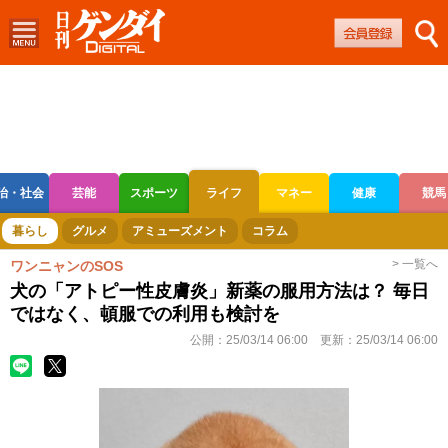
治・社会
芸能
スポーツ
ライフ
マネー
健康
競馬
ボートレース
競輪
オートレース
暮らし
グルメ
アミューズメント
コラム
> 一覧へ
ワンニャンのSOS
犬の「アトピー性皮膚炎」新薬の服用方法は？ 毎日
ではなく、頓服での利用も検討を
公開：
25/03/14 06:00
更新：
25/03/14 06:00