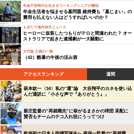
年金不安時代を生きるワーキングシニアの懊悩
年金生活者を悩ませる墓問題 維持費も「墓じまい」の
費用も払えない人はどうすればいいのか？
もぎたて海外仰天ニュース
ヒーローに仮装したつもりがテロと間違われた？ オー
ストラリアで起きた逮捕劇が一大騒動に
大竹聡 大酒の一滴
（42）酷暑の午後の涼み酒
アクセスランキング
週間
1
萩本欽一〈34〉私の“運”論 大谷翔平のカネを使い込
んだ通訳に「小さな声で『ありがとう』」
2
新庄監督の“再就職先”に挙がるまさかの球団 采配に
賛否もチームのテコ入れ役にうってつけ
3
欧州初の日本人指揮官誕生へ 森保一監督の“再就職