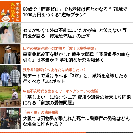
60歳で「貯蓄ゼロ」でも老後は何とかなる？ 70歳で
1900万円をつくる“逆転プラン”
セミが怖くて外出不能に…“たかが虫”と笑えない 専
門医が語る「特定恐怖症」の正体
日本の皇族存続への危機と「愛子天皇待望論」
皇室典範改正を動かした麻生太郎氏「藤原道長の血を
引く」は本当か？ 学術的な研究を紐解く
独身者5割時代へ あなたは結婚したい？
初デートで避けるべき「3館」と、結婚を意識したら
行くべき「3スポット」
年金不安時代を生きるワーキングシニアの懊悩
「墓じまい」に悩むシニア 費用や遺骨の始末より問題
になる「家族の愛憎問題」
「表と裏」の法律知識
大阪では刃物男が撃たれた死亡…警察官の発砲はどん
な場合に許される？