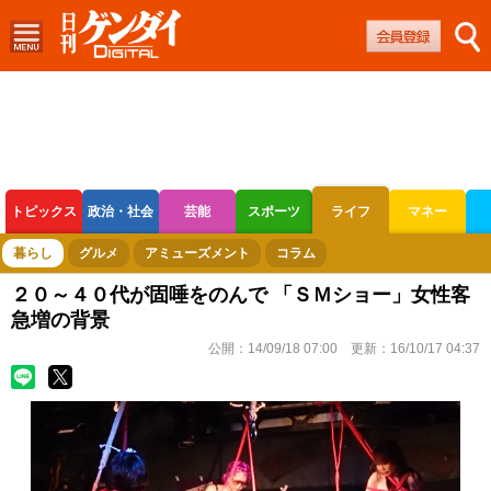
トピックス
政治・社会
芸能
スポーツ
ライフ
マネー
ボートレース
競輪
オートレース
暮らし
グルメ
アミューズメント
コラム
２０～４０代が固唾をのんで 「ＳＭショー」女性客
急増の背景
公開：
14/09/18 07:00
更新：
16/10/17 04:37