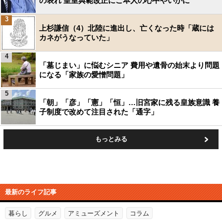
の表れ 皇室典範改正にご本人の心中やいかに
3
上杉謙信（4）北陸に進出し、亡くなった時「蔵には
カネがうなっていた」
4
「墓じまい」に悩むシニア 費用や遺骨の始末より問題
になる「家族の愛憎問題」
5
「朝」「彦」「憲」「恒」…旧宮家に残る皇族意識 養
子制度で改めて注目された「通字」
もっとみる
最新のライフ記事
暮らし
グルメ
アミューズメント
コラム