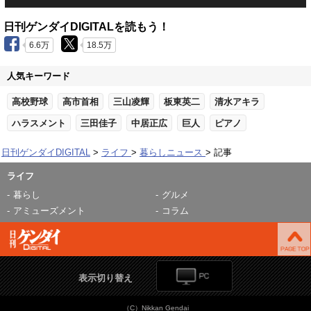
日刊ゲンダイDIGITALを読もう！
6.6万
18.5万
人気キーワード
高校野球
高市首相
三山凌輝
板東英二
清水アキラ
ハラスメント
三田佳子
中居正広
巨人
ピアノ
日刊ゲンダイDIGITAL
ライフ
暮らしニュース
記事
ライフ
暮らし
グルメ
アミューズメント
コラム
表示切り替え
（C）Nikkan Gendai