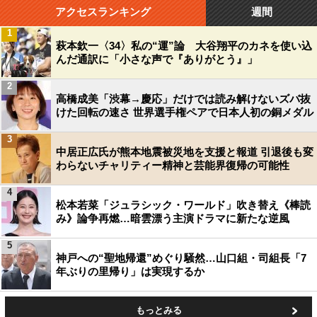
アクセスランキング
週間
1
萩本欽一〈34〉私の“運”論 大谷翔平のカネを使い込
んだ通訳に「小さな声で『ありがとう』」
2
高橋成美「渋幕→慶応」だけでは読み解けないズバ抜
けた回転の速さ 世界選手権ペアで日本人初の銅メダル
3
中居正広氏が熊本地震被災地を支援と報道 引退後も変
わらないチャリティー精神と芸能界復帰の可能性
4
松本若菜「ジュラシック・ワールド」吹き替え《棒読
み》論争再燃…暗雲漂う主演ドラマに新たな逆風
5
神戸への“聖地帰還”めぐり騒然…山口組・司組長「7
年ぶりの里帰り」は実現するか
もっとみる