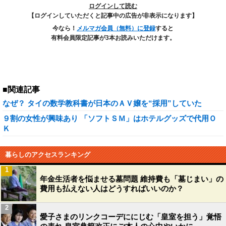
ログインして読む
【ログインしていただくと記事中の広告が非表示になります】
今なら！
メルマガ会員（無料）に登録
すると
有料会員限定記事が3本お読みいただけます。
■関連記事
なぜ？ タイの数学教科書が日本のＡＶ嬢を“採用”していた
９割の女性が興味あり 「ソフトＳＭ」はホテルグッズで代用Ｏ
Ｋ
暮らしのアクセスランキング
1
年金生活者を悩ませる墓問題 維持費も「墓じまい」の
費用も払えない人はどうすればいいのか？
2
愛子さまのリンクコーデににじむ「皇室を担う」覚悟