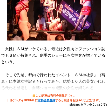
女性にＳＭがウケている。最近は女性向けファッション誌
でもＳＭが特集され、劇場のショーにも女性客が増えている
という。
そこで先週、都内で行われたイベント「ＳＭ神社祭」（写
真）に本紙女性記者も行ってみた。総勢１０人の美女が代わ
る代わる登場し、自縛ショーや複数の女性が縛られる…
この記事は有料会員限定です。
日刊ゲンダイDIGITALに
有料会員登録
すると続きをお読みいただけます。
(残り593文字／全文734文字)