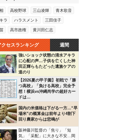
相
高校野球
三山凌輝
青木歌音
キラ
ハラスメント
三田佳子
苗
高市政権
黄川田仁志
アクセスランキング
週間
強いショック状態の清水アキラ
に心配の声…子供を亡くした神
田正輝らもたどった遺族ケアの
道のり
【2026夏の甲子園】初戦で「勝
つ高校」「負ける高校」完全予
想！横浜vs沖縄尚学の超好カー
ドは…
国内の米価格は下がる一方…“早
場米”の概算金は前年より4割下
回り農家からは悲鳴が
阪神藤川監督の「焦り」「短
気」「采配」に大きな不安…岡