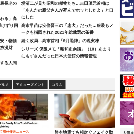
最長老の
堤清二が見た昭和の傑物たち…吉田茂元首相は
「あんたの親父さんが死んでホッとしたよ」と口
にした
わる」高
駆けずり回
高市早苗は安倍晋三の「忠犬」だった…服装もメ
ークも指図された2021年総裁選の茶番
安・物価
続く政局…高市首相「9月退陣」の現実味
放漫財
シリーズ 保阪メモ「昭和史余話」（10）あまり
にもずさんだった日本大使館の情報管理
する人間
グルメ
アミューズメント
コラム
て海外仰天ニュース
熊本地震でも相次ぐフェイク動
人気