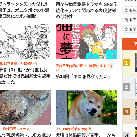
でトラックを失った父に9
画から勧善懲悪ドラマも SNS収
息子は…米ユタ州での心温
高市首
益化モデルで問われる表現規制
後日談に全米が感動
の可能性
清水ア
高市早
1
観 日本を変えた傑物たち
眼鏡男子は猫に夢中～猫愛が止まらな
謙信（3）配下が何度も反
い！～
権威だけでは戦国武士を統率
第33回「ネコを見守りたい」
なかった
2
3
て海外仰天ニュース
人生100年時代の歩き方
んで乳房切除へ…米35歳DJ
犬猫は体温調節が苦手、しかも
4