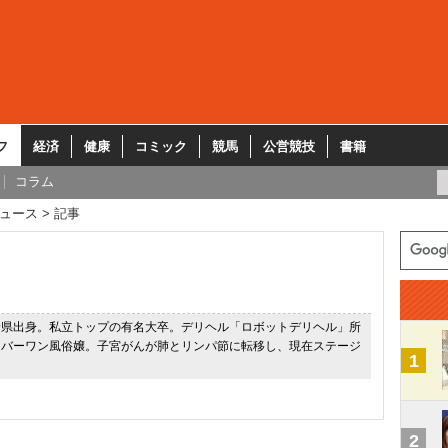
フ
経済
健康
コミック
競馬
公営競技
書籍
コラム
ュース
記事
野県出身。私立トップの有名大卒。デリヘル「ロボットデリヘル」所
ンバーワン風俗嬢。子宮がんが肺とリンパ節に転移し、現在ステージ
1
2