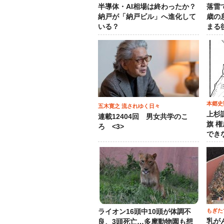
半導体・AI相場は終わったか？
落雷
納戸が「納戸ビル」へ進化して
歳の
いる？
まる
本郷史
五木寛之 流されゆく日々
上杉
連載12404回 男女共学のこ
旗 
ろ <3>
でき
もぎた
ライオン16頭中10頭が体調不
乳が
良、3頭死亡…多摩動物園も想