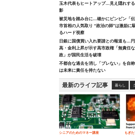
玉木代表もヒートアップ…見え隠れする
影
被災地を踏み台に…確かにビンビン「伝
市首相の人気取り “政治の師”は激励に
るハード視察
日銀に国債買い入れ要請との報道も…円
高・金利上昇が示す高市政権「無責任な
政」が国民生活を破壊
不都合な過去を消し「ブレない」を自称
は未来に責任を持たない
最新のライフ記事
暮らし
シニアのためのマネー講座
もぎた