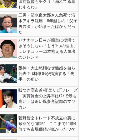
田前監督もチクリ「崩れてる感
じするわ」
三男・清水良太郎さん急死で清
水アキラ沈痛…8年越しの「父子
再共演」が始まったばかりだっ
た
バナナマン日村が簡単に復帰で
きそうにない「もう1つの理由」
…レギュラー11本抱える人気者
のジレンマ
阪神・大山悠輔なぜ離婚を自ら
公表？ 球団OBが指摘する「先
手」の狙い
嘘つき高市首相“鬼リピ”フレーズ
「実質賃金の上昇率はG7で最も
高い」は追い風参考記録のマヤ
カシ
菅野智之トレード不成立の裏に
致命的な“前科”…ここまで11勝4
敗でも市場価値が低かったワケ