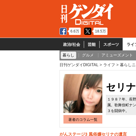
6.6万
18.5万
政治/社会
芸能
スポーツ
ライ
暮らし
グルメ
アミューズメント
日刊ゲンダイDIGITAL
ライフ
暮らしニ
セリナ
１９８７年、長
属。歌舞伎町ナ
３を闘病中。
著者のコラム一覧
がんステージ3 風俗嬢セリナの遺言