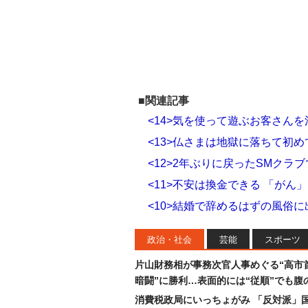
■関連記事
<14>気を使って遊ぶお客さん
<13>仏さまは地獄に落ちて初
<12>2年ぶりに戻ったSMクラ
<11>不安は換金できる 「が
<10>結婚で辞めるはずの風俗に
政治・社会
芸能
スポーツ
片山財務相が事務次官人事めぐる“高市
暗闘”に勝利…表面的には“従順”でも腹
消費税政局にいっちょがみ 「反対派」