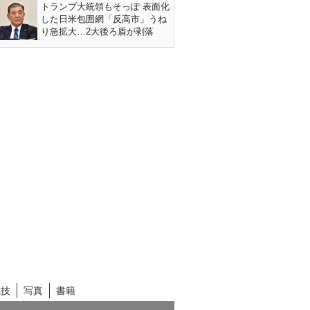
トランプ大統領もそっぽ 表面化
した日米包囲網「反高市」うね
り急拡大…2大後ろ盾が剥落
競技
写真
書籍