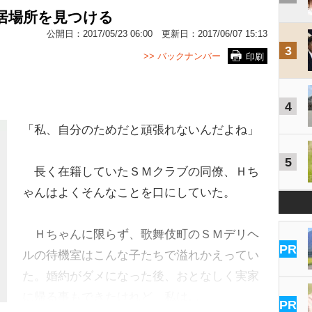
、居場所を見つける
公開日：
2017/05/23 06:00
更新日：
2017/06/07 15:13
3
>> バックナンバー
印刷
4
「私、自分のためだと頑張れないんだよね」
5
長く在籍していたＳＭクラブの同僚、Ｈち
ゃんはよくそんなことを口にしていた。
Ｈちゃんに限らず、歌舞伎町のＳＭデリヘ
PR
ルの待機室はこんな子たちで溢れかえってい
た。婚約がダメになった後、おとなしく実家
に帰る事もできたけれど、私は…
PR