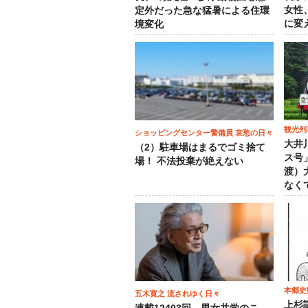
女性
定外だった急な猛暑による住環
に変
境変化
観光列
ショッピングセンター警備員 哀愁の日々
大井
（2）駐車場はまるでゴミ捨て
ス号
場！ 不法投棄が絶えない
渡）
なく
本郷史
五木寛之 流されゆく日々
上杉