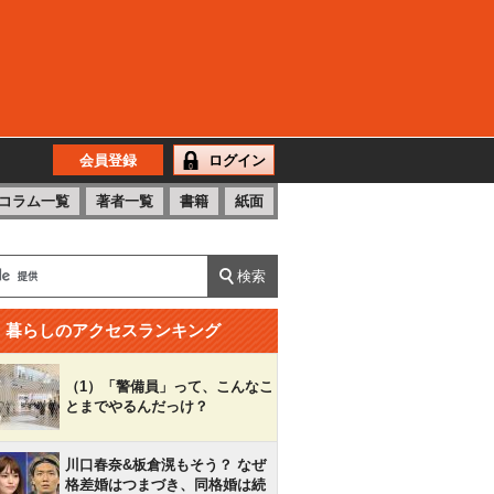
会員登録
ログイン
コラム一覧
著者一覧
書籍
紙面
暮らしのアクセスランキング
（1）「警備員」って、こんなこ
とまでやるんだっけ？
川口春奈&板倉滉もそう？ なぜ
格差婚はつまづき、同格婚は続