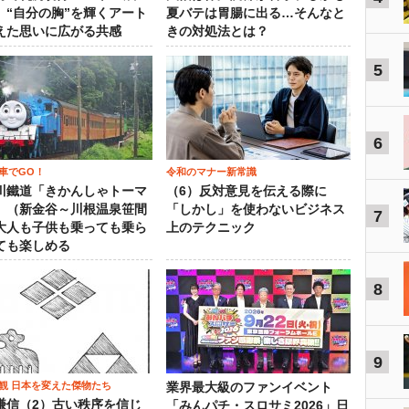
、“自分の胸”を輝くアート
夏バテは胃腸に出る…そんなと
えた思いに広がる共感
きの対処法とは？
5
6
車でGO！
令和のマナー新常識
川鐵道「きかんしゃトーマ
（6）反対意見を伝える際に
」（新金谷～川根温泉笹間
「しかし」を使わないビジネス
7
大人も子供も乗っても乗ら
上のテクニック
ても楽しめる
8
9
観 日本を変えた傑物たち
業界最大級のファンイベント
謙信（2）古い秩序を信じ
「みんパチ・スロサミ2026」日