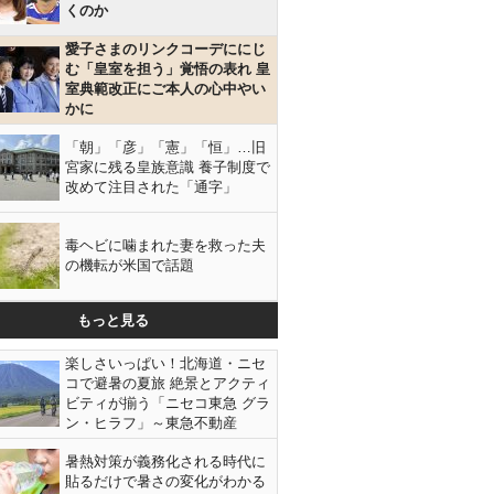
くのか
愛子さまのリンクコーデににじ
む「皇室を担う」覚悟の表れ 皇
室典範改正にご本人の心中やい
かに
「朝」「彦」「憲」「恒」…旧
宮家に残る皇族意識 養子制度で
改めて注目された「通字」
毒ヘビに噛まれた妻を救った夫
の機転が米国で話題
もっと見る
楽しさいっぱい！北海道・ニセ
コで避暑の夏旅 絶景とアクティ
ビティが揃う「ニセコ東急 グラ
ン・ヒラフ」～東急不動産
暑熱対策が義務化される時代に
貼るだけで暑さの変化がわかる