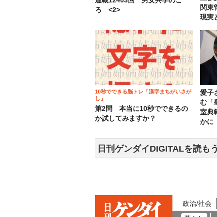
連載12403回 男女共学のこ
関東
ろ <2>
現実
10秒でできる脳トレ「漢字まちがいさが
愛子
し」
む「
第2問 本当に10秒でできるの
室典
か試してみますか？
かに
日刊ゲンダイDIGITALを読も
政治/社会