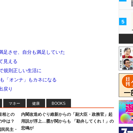
5
を満足させ、自分も満足していた
めて見える
ブで規則正しい生活に
ん」も「オンナ」もカネになる
出戻り
マネー
健康
BOOKS
首相との
内閣改造めぐり維新からの「副大臣・政務官」起
の中は？
用説が浮上…霞が関からも 「勘弁してくれ！」の
悲鳴が
国民民主・