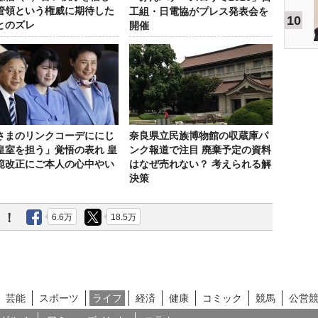
管領という権威に期待した
工組・日電協がプレス発表会を
10
とのズレ
開催
さまのリンクコーデににじ
奈良県立民族博物館の収蔵庫パ
皇室を担う」覚悟の表れ 皇
ンク報道で注目 廃棄予定の資料
範改正にご本人の心中やい
はなぜ売れない？ 考えられる解
決策
う！
6.6万
18.5万
芸能
スポーツ
ライフ
経済
健康
コミック
競馬
公営