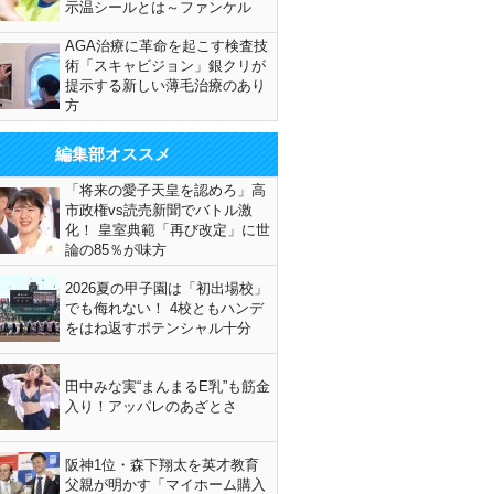
示温シールとは～ファンケル
AGA治療に革命を起こす検査技
術「スキャビジョン」銀クリが
提示する新しい薄毛治療のあり
方
編集部オススメ
「将来の愛子天皇を認めろ」高
市政権vs読売新聞でバトル激
化！ 皇室典範「再び改定」に世
論の85％が味方
2026夏の甲子園は「初出場校」
でも侮れない！ 4校ともハンデ
をはね返すポテンシャル十分
田中みな実“まんまるE乳”も筋金
入り！アッパレのあざとさ
阪神1位・森下翔太を英才教育
父親が明かす「マイホーム購入