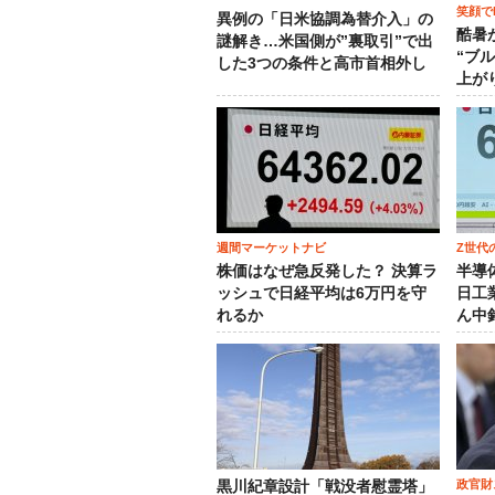
笑顔でM
異例の「日米協調為替介入」の
酷暑
謎解き…米国側が”裏取引”で出
“ブ
した3つの条件と高市首相外し
上が
週間マーケットナビ
Z世代
株価はなぜ急反発した？ 決算ラ
半導
ッシュで日経平均は6万円を守
日工
れるか
ん中
政官財
黒川紀章設計「戦没者慰霊塔」