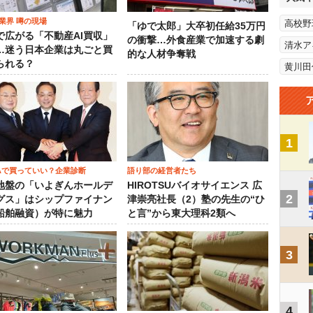
業界 噂の現場
高校野
「ゆで太郎」大卒初任給35万円
で広がる「不動産AI買収」
の衝撃…外食産業で加速する劇
清水ア
…迷う日本企業は丸ごと買
的な人材争奪戦
られる？
黄川田
1
SAで買っていい？企業診断
語り部の経営者たち
地盤の「いよぎんホールデ
HIROTSUバイオサイエンス 広
2
グス」はシップファイナン
津崇亮社長（2）塾の先生の“ひ
船舶融資）が特に魅力
と言”から東大理科2類へ
3
4