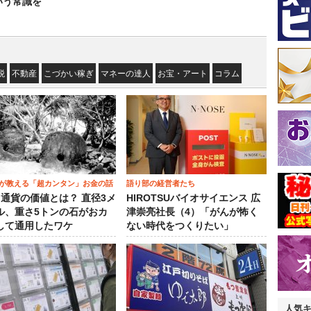
いう常識を
税
不動産
こづかい稼ぎ
マネーの達人
お宝・アート
コラム
が教える「超カンタン」お金の話
語り部の経営者たち
）通貨の価値とは？ 直径3メ
HIROTSUバイオサイエンス 広
ル、重さ5トンの石がおカ
津崇亮社長（4）「がんが怖く
して通用したワケ
ない時代をつくりたい」
人気