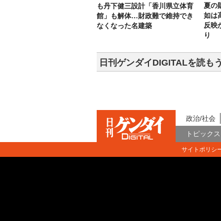
夏の
も丹下健三設計「香川県立体育
如は
館」も解体…財政難で維持でき
反映
なくなった名建築
り
日刊ゲンダイDIGITALを読も
政治/社会
トピックス
サイトポリシ