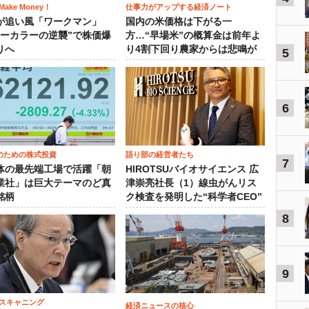
ake Money！
仕事力がアップする経済ノート
が追い風「ワークマン」
国内の米価格は下がる一
ルーカラーの逆襲”で株価爆
方…“早場米”の概算金は前年よ
りへ
り4割下回り農家からは悲鳴が
5
6
のための株式投資
語り部の経営者たち
7
体の最先端工場で活躍「朝
HIROTSUバイオサイエンス 広
業社」は巨大テーマのど真
津崇亮社長（1）線虫がんリス
銘柄
ク検査を発明した“科学者CEO”
8
9
スキャニング
経済ニュースの核心