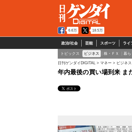
6.6万
18.5万
政治/社会
芸能
スポーツ
ライ
トピックス
ビジネス
株・ＦＸ
暮ら
日刊ゲンダイDIGITAL
マネー
ビジネス
年内最後の買い場到来 ま