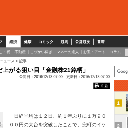
フ
経済
健康
コミック
競馬
公営競技
書籍
し・税
不動産
こづかい稼ぎ
マネーの達人
お宝・アート
コラム
ニュース
記事
だ上がる狙い目「金融株21銘柄」
公開日：
2016/12/13 07:00
更新日：
2016/12/13 07:00
印刷
1
日経平均は１２日、約１年ぶりに１万９０
００円の大台を突破したことで、兜町のイケ
2