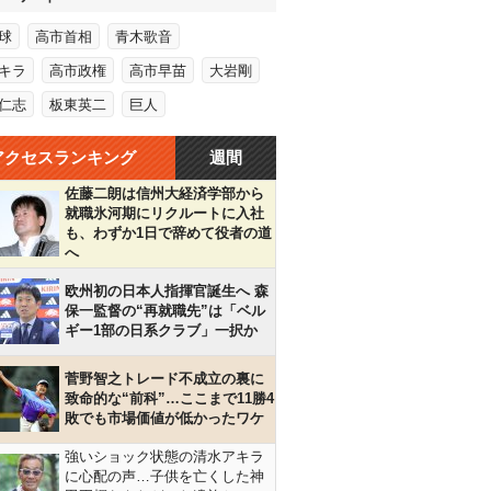
球
高市首相
青木歌音
キラ
高市政権
高市早苗
大岩剛
仁志
板東英二
巨人
アクセスランキング
週間
佐藤二朗は信州大経済学部から
就職氷河期にリクルートに入社
も、わずか1日で辞めて役者の道
へ
欧州初の日本人指揮官誕生へ 森
保一監督の“再就職先”は「ベル
ギー1部の日系クラブ」一択か
菅野智之トレード不成立の裏に
致命的な“前科”…ここまで11勝4
敗でも市場価値が低かったワケ
強いショック状態の清水アキラ
に心配の声…子供を亡くした神