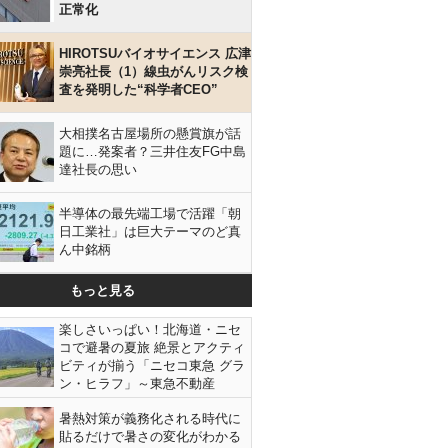
正常化
HIROTSUバイオサイエンス 広津
崇亮社長（1）線虫がんリスク検
査を発明した“科学者CEO”
大相撲名古屋場所の懸賞旗が話
題に…発案者？三井住友FG中島
達社長の思い
半導体の最先端工場で活躍「朝
日工業社」は巨大テーマのど真
ん中銘柄
もっと見る
楽しさいっぱい！北海道・ニセ
コで避暑の夏旅 絶景とアクティ
ビティが揃う「ニセコ東急 グラ
ン・ヒラフ」～東急不動産
暑熱対策が義務化される時代に
貼るだけで暑さの変化がわかる