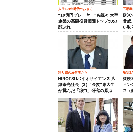
人生100年時代の歩き方
不動産
“10億円プレーヤー”も続々 大手
欧米
企業の高額役員報酬トップ50の
脅威
顔ぶれ
い取
語り部の経営者たち
新NI
HIROTSUバイオサイエンス 広
愛媛
津崇亮社長（3）“金髪”東大生
ィン
が挑んだ「線虫」研究の原点
ス（