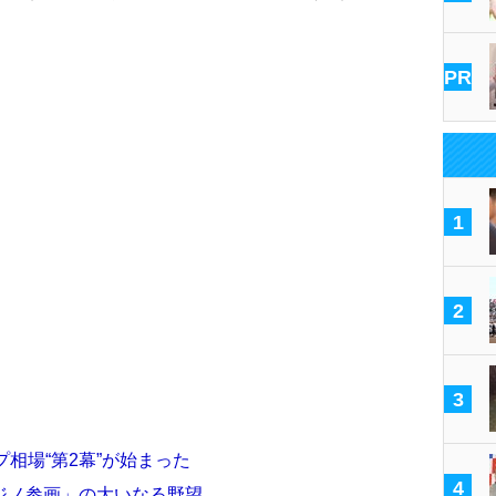
PR
1
2
3
プ相場“第2幕”が始まった
4
ジノ参画」の大いなる野望