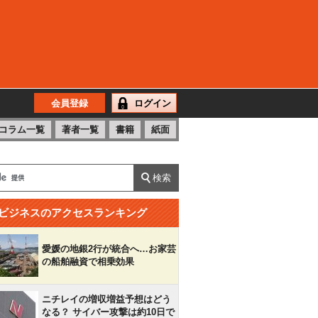
会員登録
ログイン
コラム一覧
著者一覧
書籍
紙面
ビジネスのアクセスランキング
愛媛の地銀2行が統合へ…お家芸
の船舶融資で相乗効果
ニチレイの増収増益予想はどう
なる？ サイバー攻撃は約10日で