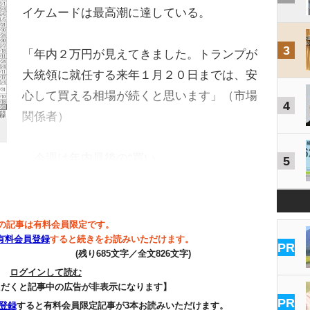
イケムードは最高潮に達している。
3
「年内２万円が見えてきました。トランプが
大統領に就任する来年１月２０日までは、安
心して買える相場が続くと思います」（市場
4
関係者）
今週は年内最後の“買い…
5
の記事は有料会員限定です。
有料会員登録
すると続きをお読みいただけます。
PR
(残り685文字／全文826文字)
ログインして読む
ただくと記事中の広告が非表示になります】
PR
登録
すると有料会員限定記事が3本お読みいただけます。