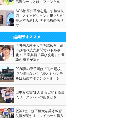
示温シールとは～ファンケル
AGA治療に革命を起こす検査技
術「スキャビジョン」銀クリが
提示する新しい薄毛治療のあり
方
編集部オススメ
「将来の愛子天皇を認めろ」高
市政権vs読売新聞でバトル激
化！ 皇室典範「再び改定」に世
論の85％が味方
2026夏の甲子園は「初出場校」
でも侮れない！ 4校ともハンデ
をはね返すポテンシャル十分
田中みな実“まんまるE乳”も筋金
入り！アッパレのあざとさ
阪神1位・森下翔太を英才教育
父親が明かす「マイホーム購入