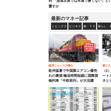
利 「急進左派では本選で勝てない」と
覆すか
最新のマネー記事
トピックス
ビジネス
株・ＦＸ
暮らし・
経済ニュースの核心
億り人
欧州猛暑で中国製エアコン爆売
（2
れの裏側 輸送時間短縮に国際貨
ート
物列車「中欧班列」が大活躍
ネと