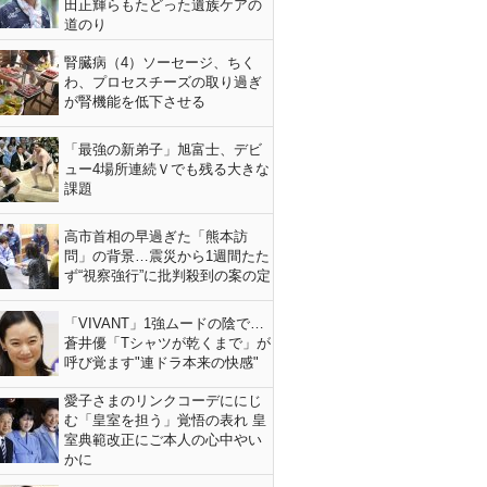
田正輝らもたどった遺族ケアの
道のり
腎臓病（4）ソーセージ、ちく
わ、プロセスチーズの取り過ぎ
が腎機能を低下させる
「最強の新弟子」旭富士、デビ
ュー4場所連続Ｖでも残る大きな
課題
高市首相の早過ぎた「熊本訪
問」の背景…震災から1週間たた
ず“視察強行”に批判殺到の案の定
「VIVANT」1強ムードの陰で…
蒼井優「Tシャツが乾くまで」が
呼び覚ます"連ドラ本来の快感"
愛子さまのリンクコーデににじ
む「皇室を担う」覚悟の表れ 皇
室典範改正にご本人の心中やい
かに