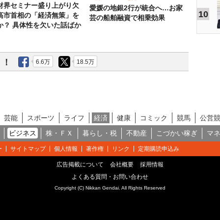
財界セミナー盛り上がり欠
愛媛の地銀2行が統合へ…お家
10
高市首相の「経済無策」を
芸の船舶融資で相乗効果
か？ 具体性を欠いた話ばか
う！
6.6万
18.5万
芸能
スポーツ
ライフ
経済
健康
コミック
競馬
公営
ビジネス
株・ＦＸ
暮らし・税
不動産
こづかい稼ぎ
マ
ー
サイトマップ
個人情報
著作権
リンク
定期購読申込み
広告掲載について
会社概要
採用情報
よくある質問・お問い合わせ
Copyright (C) Nikkan Gendai. All Rights Reserved