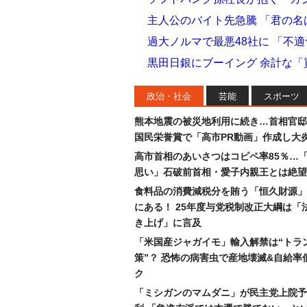
主人公のバイト先急騰 「君の
過大ノルマで最悪48社に 「不
黒田日銀にブーイング 余計な
政治・社会
芸能
スポーツ
熊本地震の被災地利用に続き…首相官邸
国民栄誉賞で「高市PR動画」作成し大
高市首相のあいさつはコピペ率85％…
思い」石破前首相・愛子内親王とは絶望
食料品の消費減税分を賄う「恒久財源」
にある！ 25年度与党税制改正大綱は「
き上げ」に言及
「米国産ジャガイモ」輸入解禁は“トラ
策”？ 恐怖の病害虫で産地壊滅&自給率
ク
「ミシガンのマムダニ」が民主党上院予