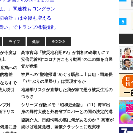
名は。」関連株もロングラン
適切会計」は今後も増える
5
「買い」でトランプ相場攪乱
ライフ
健康
BOOKS
が今度は
高市官邸「被災地利用PV」が首相の命取りに？
炎上
安倍元首相“コロナおこもり動画”の二の舞を自民
党が危惧
「広島への
的格差
神戸への“聖地帰還”めぐり騒然…山口組・司組長
「7年ぶりの里帰り」は実現するか
ならすで
法人税引
地経学リスクが直撃した我が家で思う被災生活の
つらさ
ンプ対
シリーズ 保阪メモ「昭和史余話」（11）海軍出
低下リス
身の野村大使と外務省プロパーとの間の決定的溝
協調介入、日銀恫喝の裏に何があるのか？ 高市が
備選に勝
続けば通貨危機、国債クラッシュに現実味