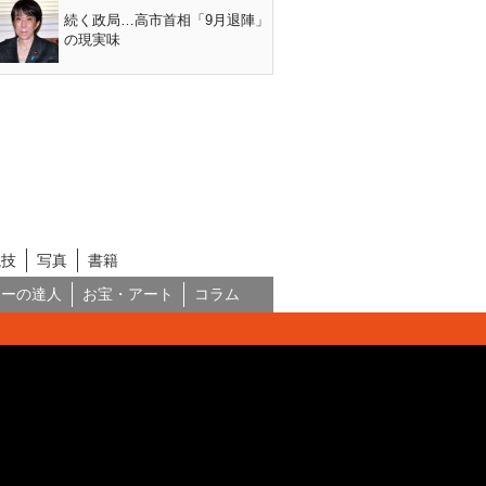
続く政局…高市首相「9月退陣」
の現実味
競技
写真
書籍
ネーの達人
お宝・アート
コラム