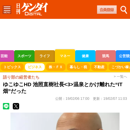
芸能
スポーツ
ライフ
マネー
健康
競馬
公営競
ボートレース
競輪
オートレース
トピックス
ビジネス
株・ＦＸ
暮らし・税
不動産
こづかい稼
> 一覧へ
語り部の経営者たち
ゆこゆこHD 池照直樹社長<3>温泉とかけ離れた“IT
畑”だった
公開：
19/02/06 17:00
更新：
19/02/07 11:03