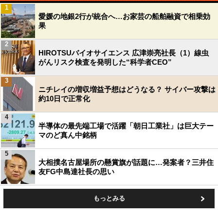
1
愛媛の地銀2行が統合へ…お家芸の船舶融資で相乗効
果
2
HIROTSUバイオサイエンス 広津崇亮社長（1）線虫
がんリスク検査を発明した“科学者CEO”
3
ニチレイの増収増益予想はどうなる？ サイバー攻撃は
約10日で正常化
4
半導体の最先端工場で活躍「朝日工業社」は巨大テー
マのど真ん中銘柄
5
大相撲名古屋場所の懸賞旗が話題に…発案者？三井住
友FG中島達社長の思い
もっとみる