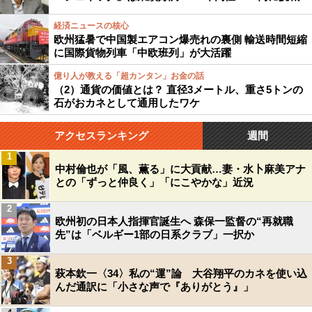
経済ニュースの核心
欧州猛暑で中国製エアコン爆売れの裏側 輸送時間短縮
に国際貨物列車「中欧班列」が大活躍
億り人が教える「超カンタン」お金の話
（2）通貨の価値とは？ 直径3メートル、重さ5トンの
石がおカネとして通用したワケ
アクセスランキング
週間
1
中村倫也が「風、薫る」に大貢献…妻・水卜麻美アナ
との「ずっと仲良く」「にこやかな」近況
2
欧州初の日本人指揮官誕生へ 森保一監督の“再就職
先”は「ベルギー1部の日系クラブ」一択か
3
萩本欽一〈34〉私の“運”論 大谷翔平のカネを使い込
んだ通訳に「小さな声で『ありがとう』」