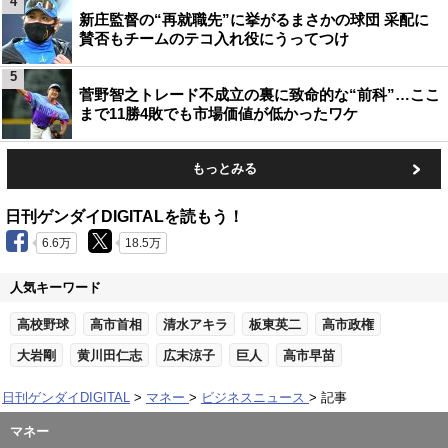
4
新庄監督の“再就職先”に挙がるまさかの球団 采配に
賛否もチームのテコ入れ役にうってつけ
5
菅野智之トレード不成立の裏に致命的な“前科”…ここ
まで11勝4敗でも市場価値が低かったワケ
もっとみる
日刊ゲンダイDIGITALを読もう！
6.6万
18.5万
人気キーワード
高校野球
高市首相
清水アキラ
板東英二
高市政権
大岩剛
黄川田仁志
広末涼子
巨人
高市早苗
日刊ゲンダイDIGITAL
マネー
ビジネスニュース
記事
マネー