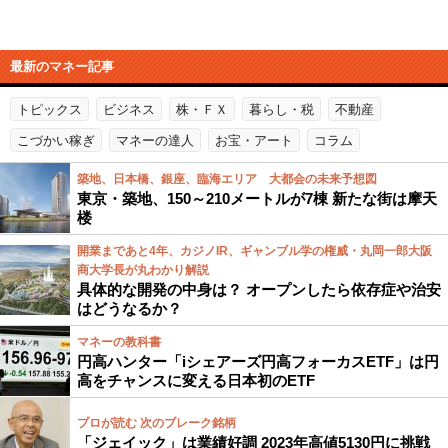
最新のマネー記事
トピックス
ビジネス
株・ＦＸ
暮らし・税
不動産
こづかい稼ぎ
マネーの達人
お宝・アート
コラム
築地、日本橋、銀座、臨海エリア 大都会の未来予想図
東京・築地、150～210メートルが7棟 新たな街は摩天
楼
開業まであと4年、カジノIR、ギャンブル学の権威・丸岡一郎大阪
商大学長が丸わかり解説
具体的な開発の中身は？ オープンしたら依存症や治安
はどうなるか？
マネーの教科書
円高ハンター「iシェアーズ円高フォーカスETF」は円
高をチャンスに変える日本初のETF
プロが読む 次のブレーク銘柄
「ジェイック」は業績好調 2023年高値5130円に挑戦