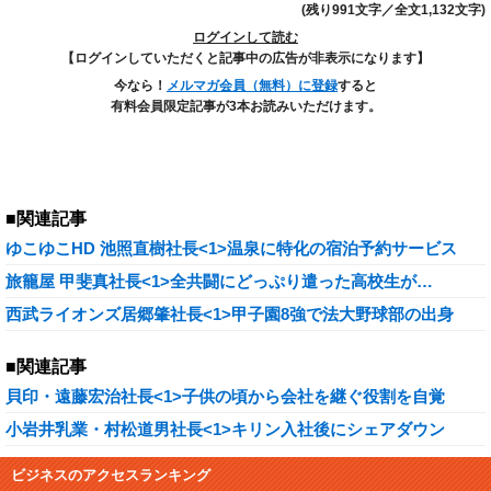
(残り991文字／全文1,132文字)
ログインして読む
【ログインしていただくと記事中の広告が非表示になります】
今なら！
メルマガ会員（無料）に登録
すると
有料会員限定記事が3本お読みいただけます。
■関連記事
ゆこゆこHD 池照直樹社長<1>温泉に特化の宿泊予約サービス
旅籠屋 甲斐真社長<1>全共闘にどっぷり遣った高校生が…
西武ライオンズ居郷肇社長<1>甲子園8強で法大野球部の出身
■関連記事
貝印・遠藤宏治社長<1>子供の頃から会社を継ぐ役割を自覚
小岩井乳業・村松道男社長<1>キリン入社後にシェアダウン
ビジネスのアクセスランキング