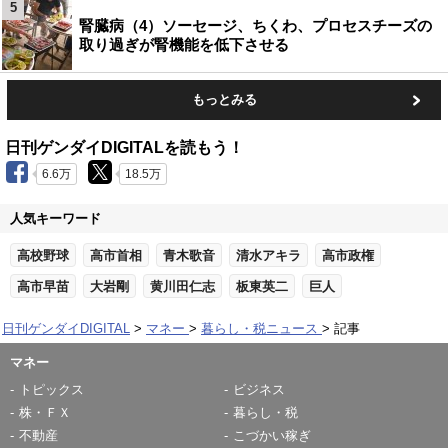
5
腎臓病（4）ソーセージ、ちくわ、プロセスチーズの
取り過ぎが腎機能を低下させる
もっとみる
日刊ゲンダイDIGITALを読もう！
6.6万
18.5万
人気キーワード
高校野球
高市首相
青木歌音
清水アキラ
高市政権
高市早苗
大岩剛
黄川田仁志
板東英二
巨人
日刊ゲンダイDIGITAL
マネー
暮らし・税ニュース
記事
マネー
トピックス
ビジネス
株・ＦＸ
暮らし・税
不動産
こづかい稼ぎ