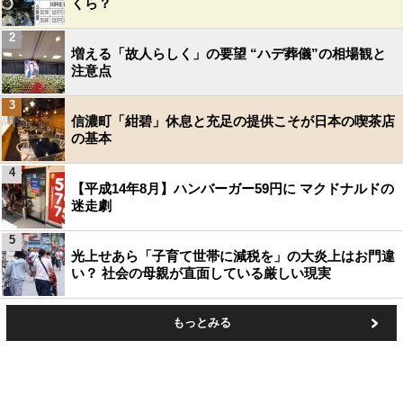
くら？
2
増える「故人らしく」の要望 “ハデ葬儀”の相場観と
注意点
3
信濃町「紺碧」休息と充足の提供こそが日本の喫茶店
の基本
4
【平成14年8月】ハンバーガー59円に マクドナルドの
迷走劇
5
光上せあら「子育て世帯に減税を」の大炎上はお門違
い？ 社会の母親が直面している厳しい現実
もっとみる