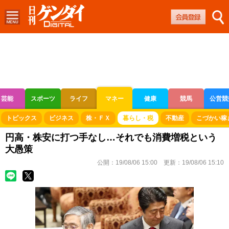
芸能
スポーツ
ライフ
マネー
健康
競馬
公営競
ボートレース
競輪
オートレース
トピックス
ビジネス
株・ＦＸ
暮らし・税
不動産
こづかい稼
円高・株安に打つ手なし…それでも消費増税という
大愚策
公開：
19/08/06 15:00
更新：
19/08/06 15:10