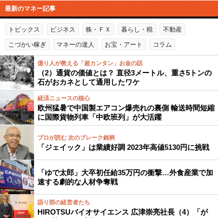
最新のマネー記事
トピックス
ビジネス
株・ＦＸ
暮らし・税
不動産
こづかい稼ぎ
マネーの達人
お宝・アート
コラム
億り人が教える「超カンタン」お金の話
（2）通貨の価値とは？ 直径3メートル、重さ5トンの
石がおカネとして通用したワケ
経済ニュースの核心
欧州猛暑で中国製エアコン爆売れの裏側 輸送時間短縮
に国際貨物列車「中欧班列」が大活躍
プロが読む 次のブレーク銘柄
「ジェイック」は業績好調 2023年高値5130円に挑戦
「ゆで太郎」大卒初任給35万円の衝撃…外食産業で加
速する劇的な人材争奪戦
語り部の経営者たち
HIROTSUバイオサイエンス 広津崇亮社長（4）「が