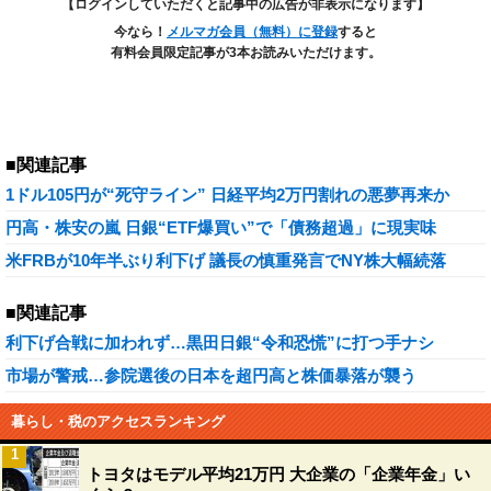
【ログインしていただくと記事中の広告が非表示になります】
今なら！
メルマガ会員（無料）に登録
すると
有料会員限定記事が3本お読みいただけます。
■関連記事
1ドル105円が“死守ライン” 日経平均2万円割れの悪夢再来か
円高・株安の嵐 日銀“ETF爆買い”で「債務超過」に現実味
米FRBが10年半ぶり利下げ 議長の慎重発言でNY株大幅続落
■関連記事
利下げ合戦に加われず…黒田日銀“令和恐慌”に打つ手ナシ
市場が警戒…参院選後の日本を超円高と株価暴落が襲う
暮らし・税のアクセスランキング
1
トヨタはモデル平均21万円 大企業の「企業年金」い