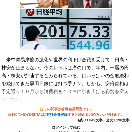
米中貿易摩擦の激化や世界の利下げ合戦を受けて、円高・
株安が止まらない。今のレベルは序の口で、年内、一層の円
高・株安が加速するとみられている。目いっぱいの金融緩和
を続けてきた黒田日銀には打つ手ナシ。しかも、安倍首相は
予定通り１０月から消費税を１０％に引き上げる姿勢を変え
ていない。…
この記事は有料会員限定です。
日刊ゲンダイDIGITALに
有料会員登録
すると続きをお読みいただけます。
(残り1,049文字／全文1,190文字)
ログインして読む