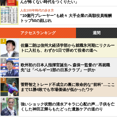
んが怖くない時代をつくりたい」
人生100年時代の歩き方
“10億円プレーヤー”も続々 大手企業の高額役員報酬
トップ50の顔ぶれ
アクセスランキング
週間
1
佐藤二朗は信州大経済学部から就職氷河期にリクルー
トに入社も、わずか1日で辞めて役者の道へ
2
欧州初の日本人指揮官誕生へ 森保一監督の“再就職
先”は「ベルギー1部の日系クラブ」一択か
3
菅野智之トレード不成立の裏に致命的な“前科”…ここ
まで11勝4敗でも市場価値が低かったワケ
4
強いショック状態の清水アキラに心配の声…子供を亡
くした神田正輝らもたどった遺族ケアの道のり