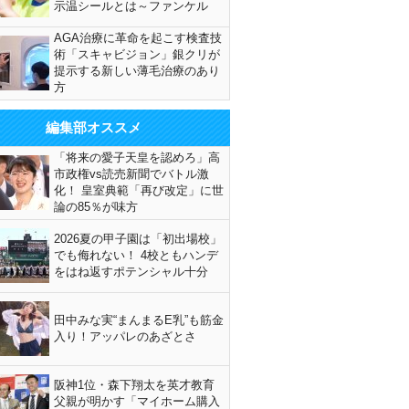
示温シールとは～ファンケル
AGA治療に革命を起こす検査技
術「スキャビジョン」銀クリが
提示する新しい薄毛治療のあり
方
編集部オススメ
「将来の愛子天皇を認めろ」高
市政権vs読売新聞でバトル激
化！ 皇室典範「再び改定」に世
論の85％が味方
2026夏の甲子園は「初出場校」
でも侮れない！ 4校ともハンデ
をはね返すポテンシャル十分
田中みな実“まんまるE乳”も筋金
入り！アッパレのあざとさ
阪神1位・森下翔太を英才教育
父親が明かす「マイホーム購入