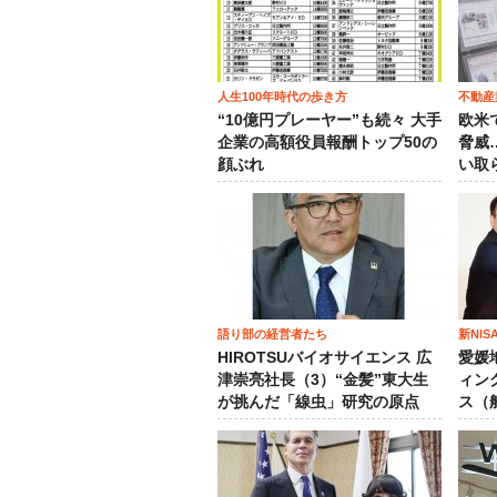
人生100年時代の歩き方
不動産
“10億円プレーヤー”も続々 大手
欧米
企業の高額役員報酬トップ50の
脅威
顔ぶれ
い取
語り部の経営者たち
新NI
HIROTSUバイオサイエンス 広
愛媛
津崇亮社長（3）“金髪”東大生
ィン
が挑んだ「線虫」研究の原点
ス（