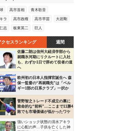
球
高市首相
青木歌音
キラ
高市政権
高市早苗
大岩剛
仁志
板東英二
巨人
アクセスランキング
週間
佐藤二朗は信州大経済学部から
就職氷河期にリクルートに入社
も、わずか1日で辞めて役者の道
へ
欧州初の日本人指揮官誕生へ 森
保一監督の“再就職先”は「ベル
ギー1部の日系クラブ」一択か
菅野智之トレード不成立の裏に
致命的な“前科”…ここまで11勝4
敗でも市場価値が低かったワケ
強いショック状態の清水アキラ
に心配の声…子供を亡くした神