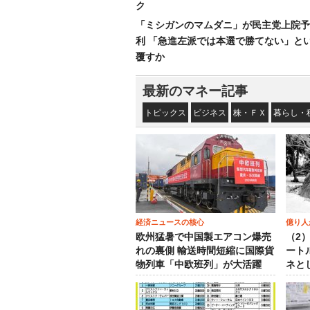
ク
「ミシガンのマムダニ」が民主党上院予
利 「急進左派では本選で勝てない」と
覆すか
最新のマネー記事
トピックス
ビジネス
株・ＦＸ
暮らし・
経済ニュースの核心
億り人
欧州猛暑で中国製エアコン爆売
（2
れの裏側 輸送時間短縮に国際貨
ート
物列車「中欧班列」が大活躍
ネと