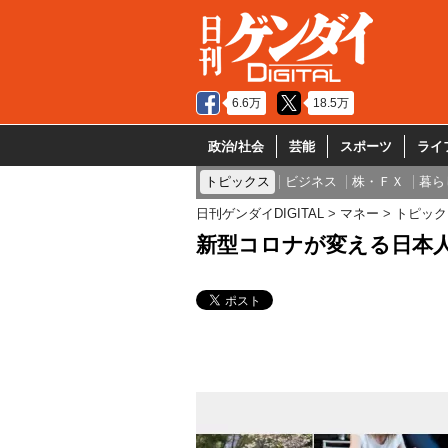
6.6万
18.5万
政治/社会
芸能
スポーツ
ライ
トピックス
ビジネス
株・ＦＸ
暮ら
日刊ゲンダイDIGITAL
マネー
トピック
新型コロナが変える日本