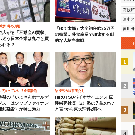
高校野
清水ア
業界 噂の現場
「ゆで太郎」大卒初任給35万円
黄川田
で広がる「不動産AI買収」
の衝撃…外食産業で加速する劇
…迷う日本企業は丸ごと買
的な人材争奪戦
られる？
1
2
SAで買っていい？企業診断
語り部の経営者たち
地盤の「いよぎんホールデ
HIROTSUバイオサイエンス 広
グス」はシップファイナン
津崇亮社長（2）塾の先生の“ひ
船舶融資）が特に魅力
と言”から東大理科2類へ
3
4