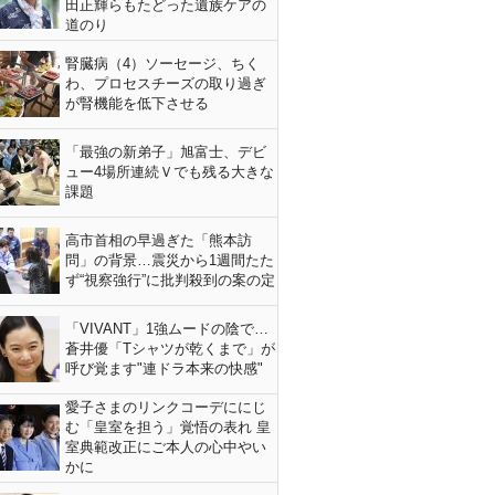
田正輝らもたどった遺族ケアの
道のり
腎臓病（4）ソーセージ、ちく
わ、プロセスチーズの取り過ぎ
が腎機能を低下させる
「最強の新弟子」旭富士、デビ
ュー4場所連続Ｖでも残る大きな
課題
高市首相の早過ぎた「熊本訪
問」の背景…震災から1週間たた
ず“視察強行”に批判殺到の案の定
「VIVANT」1強ムードの陰で…
蒼井優「Tシャツが乾くまで」が
呼び覚ます"連ドラ本来の快感"
愛子さまのリンクコーデににじ
む「皇室を担う」覚悟の表れ 皇
室典範改正にご本人の心中やい
かに