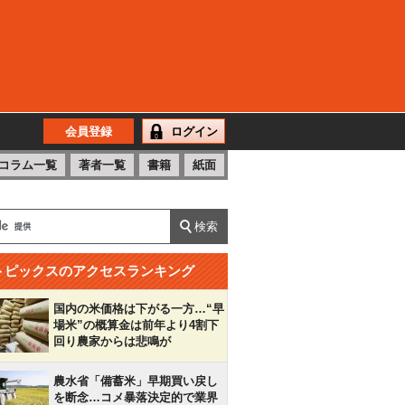
会員登録
ログイン
コラム一覧
著者一覧
書籍
紙面
トピックスのアクセスランキング
国内の米価格は下がる一方…“早
場米”の概算金は前年より4割下
回り農家からは悲鳴が
農水省「備蓄米」早期買い戻し
を断念…コメ暴落決定的で業界