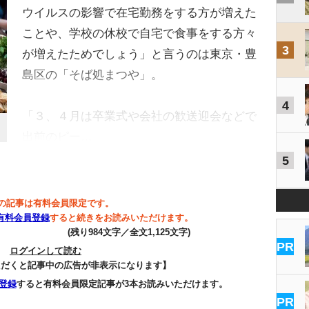
ウイルスの影響で在宅勤務をする方が増えた
ことや、学校の休校で自宅で食事をする方々
3
が増えたためでしょう」と言うのは東京・豊
島区の「そば処まつや」。
4
「３、４月は卒業式や会社の歓送迎会などで
出前のピー…
5
の記事は有料会員限定です。
有料会員登録
すると続きをお読みいただけます。
(残り984文字／全文1,125文字)
PR
ログインして読む
ただくと記事中の広告が非表示になります】
登録
すると有料会員限定記事が3本お読みいただけます。
PR