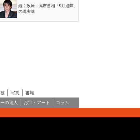
続く政局…高市首相「9月退陣」
の現実味
競技
写真
書籍
ネーの達人
お宝・アート
コラム