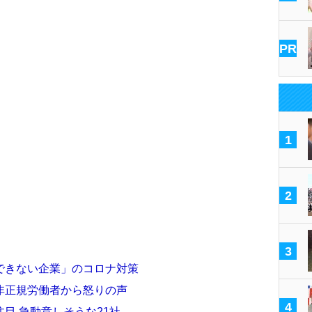
PR
1
2
3
できない企業」のコロナ対策
非正規労働者から怒りの声
4
目 急動意しそうな21社