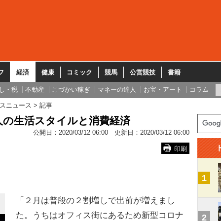
フ
経済
健康
コミック
競馬
公営競技
書籍
し・税
不動産
こづかい稼ぎ
マネーの達人
お宝・アート
コラム
スニュース
記事
人の生活スタイルと消費経済
公開日：
2020/03/12 06:00
更新日：
2020/03/12 06:00
印刷
1
「２月は普段の２割増しで出前が増えまし
た。うちはオフィス街にあるため新型コロナ
2