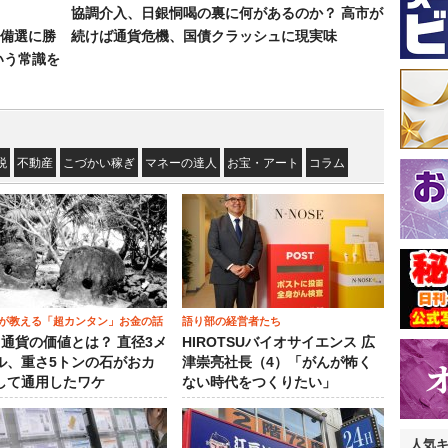
協調介入、日銀恫喝の裏に何があるのか？ 高市が
備選に勝
続けば通貨危機、国債クラッシュに現実味
いう常識を
税
不動産
こづかい稼ぎ
マネーの達人
お宝・アート
コラム
が教える「超カンタン」お金の話
語り部の経営者たち
）通貨の価値とは？ 直径3メ
HIROTSUバイオサイエンス 広
ル、重さ5トンの石がおカ
津崇亮社長（4）「がんが怖く
して通用したワケ
ない時代をつくりたい」
人気