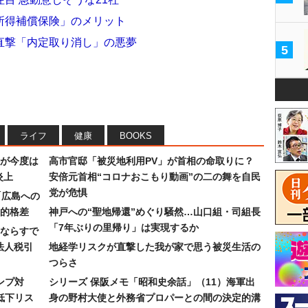
所得補償保険」のメリット
直撃「内定取り消し」の悪夢
5
ライフ
健康
BOOKS
が今度は
高市官邸「被災地利用PV」が首相の命取りに？
炎上
安倍元首相“コロナおこもり動画”の二の舞を自民
党が危惧
「広島への
的格差
神戸への“聖地帰還”めぐり騒然…山口組・司組長
「7年ぶりの里帰り」は実現するか
ならすで
法人税引
地経学リスクが直撃した我が家で思う被災生活の
つらさ
ンプ対
シリーズ 保阪メモ「昭和史余話」（11）海軍出
低下リス
身の野村大使と外務省プロパーとの間の決定的溝