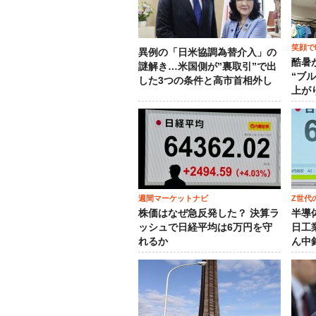
笑顔でM
異例の「日米協調為替介入」の
酷暑
謎解き…米国側が”裏取引”で出
“ブ
した3つの条件と高市首相外し
上が
週間マーケットナビ
Z世代
株価はなぜ急反発した？ 決算ラ
半導
ッシュで日経平均は6万円を守
日工
れるか
ん中