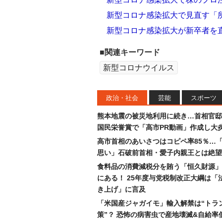
新型コロナ感染拡大で見直す「
新型コロナ感染拡大が新卒者を
■関連キーワード
新型コロナウイルス
政治・社会
芸能
スポーツ
熊本地震の被災地利用に続き…首相官邸
国民栄誉賞で「高市PR動画」作成し大
高市首相のあいさつはコピペ率85％…
思い」石破前首相・愛子内親王とは絶望
食料品の消費減税分を賄う「恒久財源」
にある！ 25年度与党税制改正大綱は「
き上げ」に言及
「米国産ジャガイモ」輸入解禁は“トラ
策”？ 恐怖の病害虫で産地壊滅&自給率