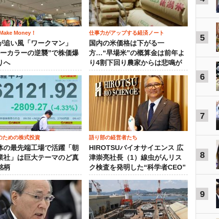
ake Money！
仕事力がアップする経済ノート
5
が追い風「ワークマン」
国内の米価格は下がる一
ルーカラーの逆襲”で株価爆
方…“早場米”の概算金は前年よ
りへ
り4割下回り農家からは悲鳴が
6
7
のための株式投資
語り部の経営者たち
体の最先端工場で活躍「朝
HIROTSUバイオサイエンス 広
8
業社」は巨大テーマのど真
津崇亮社長（1）線虫がんリス
銘柄
ク検査を発明した“科学者CEO”
9