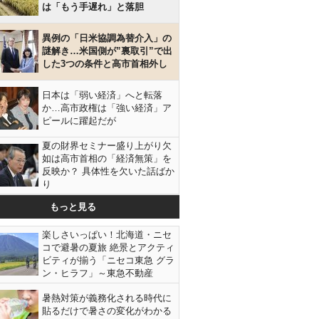
は「もう手遅れ」と落胆
異例の「日米協調為替介入」の
謎解き…米国側が”裏取引”で出
した3つの条件と高市首相外し
日本は「弱い経済」へと転落
か…高市政権は「強い経済」ア
ピールに躍起だが
夏の財界セミナー盛り上がり欠
如は高市首相の「経済無策」を
反映か？ 具体性を欠いた話ばか
り
もっと見る
楽しさいっぱい！北海道・ニセ
コで避暑の夏旅 絶景とアクティ
ビティが揃う「ニセコ東急 グラ
ン・ヒラフ」～東急不動産
暑熱対策が義務化される時代に
貼るだけで暑さの変化がわかる