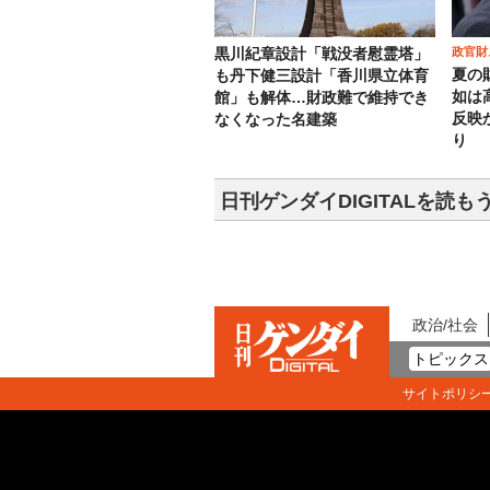
政官財
黒川紀章設計「戦没者慰霊塔」
夏の
も丹下健三設計「香川県立体育
如は
館」も解体…財政難で維持でき
反映
なくなった名建築
り
日刊ゲンダイDIGITALを読も
政治/社会
トピックス
サイトポリシ