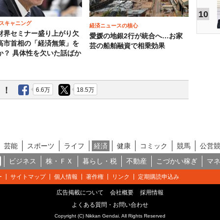
10
スキャニング
経済ニュースの核心
財界セミナー盛り上がり欠
愛媛の地銀2行が統合へ…お家
高市首相の「経済無策」を
芸の船舶融資で相乗効果
か？ 具体性を欠いた話ばか
う！
6.6万
18.5万
芸能
スポーツ
ライフ
経済
健康
コミック
競馬
公営
ビジネス
株・ＦＸ
暮らし・税
不動産
こづかい稼ぎ
マ
ー
サイトマップ
個人情報
著作権
リンク
定期購読申込み
広告掲載について
会社概要
採用情報
よくある質問・お問い合わせ
Copyright (C) Nikkan Gendai. All Rights Reserved