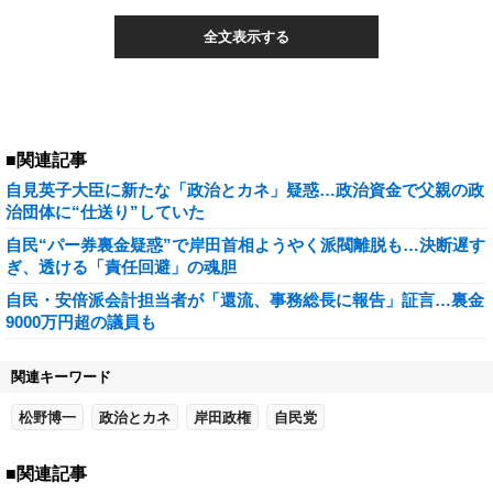
全文表示する
■関連記事
自見英子大臣に新たな「政治とカネ」疑惑…政治資金で父親の政
治団体に“仕送り”していた
自民“パー券裏金疑惑”で岸田首相ようやく派閥離脱も…決断遅す
ぎ、透ける「責任回避」の魂胆
自民・安倍派会計担当者が「還流、事務総長に報告」証言…裏金
9000万円超の議員も
関連キーワード
松野博一
政治とカネ
岸田政権
自民党
■関連記事