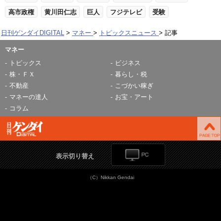
高市政権
黄川田仁志
巨人
フジテレビ
受験
日刊ゲンダイDIGITAL
マネー
トピックスニュース
記事
マネー
トピックス
ビジネス
株・ＦＸ
暮らし・税
不動産
こづかい稼ぎ
マネーの達人
お宝・アート
コラム
表示切り替え
（C）Nikkan Gendai