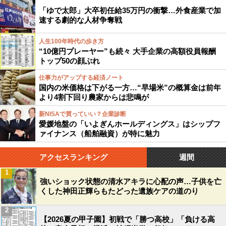
「ゆで太郎」大卒初任給35万円の衝撃…外食産業で加
速する劇的な人材争奪戦
人生100年時代の歩き方
“10億円プレーヤー”も続々 大手企業の高額役員報酬
トップ50の顔ぶれ
仕事力がアップする経済ノート
国内の米価格は下がる一方…“早場米”の概算金は前年
より4割下回り農家からは悲鳴が
新NISAで買っていい？企業診断
愛媛地盤の「いよぎんホールディングス」はシップフ
ァイナンス（船舶融資）が特に魅力
アクセスランキング
週間
1
強いショック状態の清水アキラに心配の声…子供を亡
くした神田正輝らもたどった遺族ケアの道のり
2
【2026夏の甲子園】初戦で「勝つ高校」「負ける高