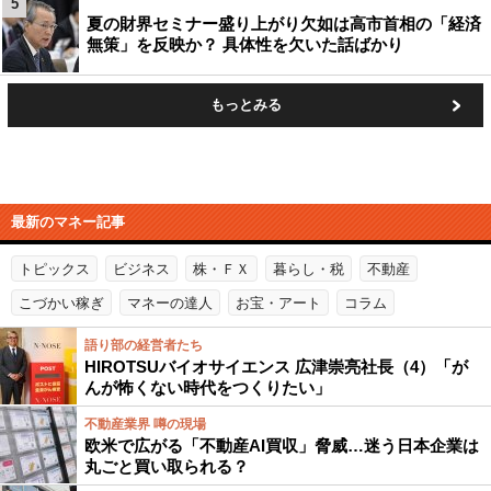
5
夏の財界セミナー盛り上がり欠如は高市首相の「経済
無策」を反映か？ 具体性を欠いた話ばかり
もっとみる
最新のマネー記事
トピックス
ビジネス
株・ＦＸ
暮らし・税
不動産
こづかい稼ぎ
マネーの達人
お宝・アート
コラム
語り部の経営者たち
HIROTSUバイオサイエンス 広津崇亮社長（4）「が
んが怖くない時代をつくりたい」
不動産業界 噂の現場
欧米で広がる「不動産AI買収」脅威…迷う日本企業は
丸ごと買い取られる？