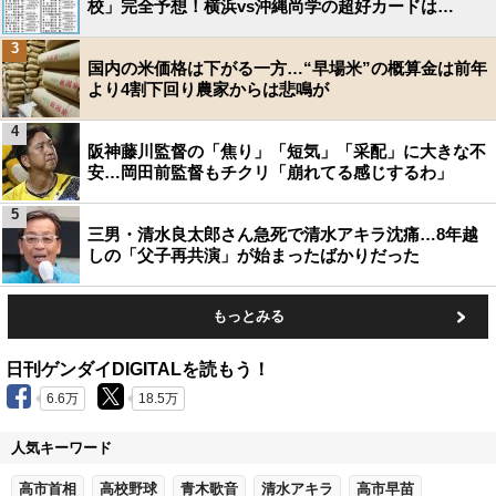
校」完全予想！横浜vs沖縄尚学の超好カードは…
3
国内の米価格は下がる一方…“早場米”の概算金は前年
より4割下回り農家からは悲鳴が
4
阪神藤川監督の「焦り」「短気」「采配」に大きな不
安…岡田前監督もチクリ「崩れてる感じするわ」
5
三男・清水良太郎さん急死で清水アキラ沈痛…8年越
しの「父子再共演」が始まったばかりだった
もっとみる
日刊ゲンダイDIGITALを読もう！
6.6万
18.5万
人気キーワード
高市首相
高校野球
青木歌音
清水アキラ
高市早苗