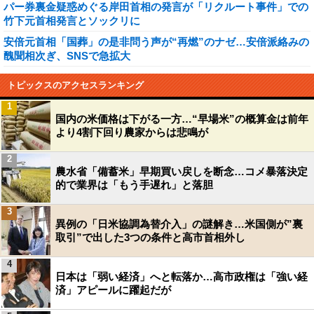
パー券裏金疑惑めぐる岸田首相の発言が「リクルート事件」での
竹下元首相発言とソックリに
安倍元首相「国葬」の是非問う声が“再燃”のナゼ…安倍派絡みの
醜聞相次ぎ、SNSで急拡大
トピックスのアクセスランキング
1
国内の米価格は下がる一方…“早場米”の概算金は前年
より4割下回り農家からは悲鳴が
2
農水省「備蓄米」早期買い戻しを断念…コメ暴落決定
的で業界は「もう手遅れ」と落胆
3
異例の「日米協調為替介入」の謎解き…米国側が”裏
取引”で出した3つの条件と高市首相外し
4
日本は「弱い経済」へと転落か…高市政権は「強い経
済」アピールに躍起だが