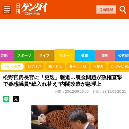
芸能
スポーツ
ライフ
マネー
健康
競馬
公営競
ボートレース
競輪
オートレース
トピックス
ビジネス
株・ＦＸ
暮らし・税
不動産
こづかい稼
松野官房長官に「更迭」報道…裏金問題が政権直撃
で疑惑議員“総入れ替え”内閣改造が急浮上
公開：
23/12/09 16:50
更新：
23/12/09 20:21