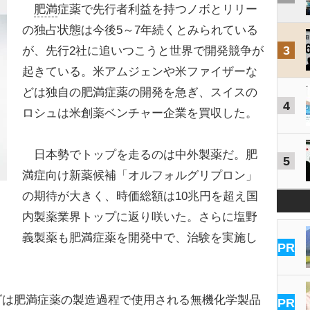
肥満
症薬で先行者利益を持つノボとリリー
の独占状態は今後5～7年続くとみられている
3
が、先行2社に追いつこうと世界で開発競争が
起きている。米アムジェンや米ファイザーな
どは独自の肥満症薬の開発を急ぎ、スイスの
4
ロシュは米創薬ベンチャー企業を買収した。
日本勢でトップを走るのは中外製薬だ。肥
5
満症向け新薬候補「オルフォルグリプロン」
の期待が大きく、時価総額は10兆円を超え国
内製薬業界トップに返り咲いた。さらに塩野
義製薬も肥満症薬を開発中で、治験を実施し
PR
は肥満症薬の製造過程で使用される無機化学製品
PR