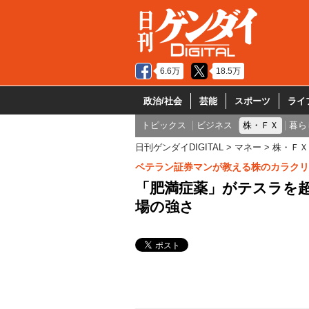
6.6万
18.5万
政治/社会
芸能
スポーツ
ライ
トピックス
ビジネス
株・ＦＸ
暮ら
日刊ゲンダイDIGITAL
マネー
株・ＦＸ
ベテラン証券マンが教える株のカラクリ
「肥満症薬」がテスラを超
場の強さ