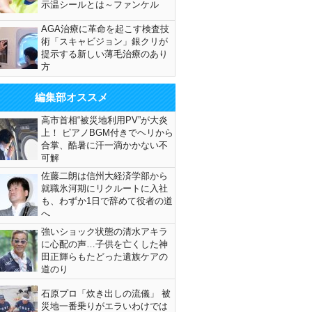
示温シールとは～ファンケル
AGA治療に革命を起こす検査技
術「スキャビジョン」銀クリが
提示する新しい薄毛治療のあり
方
編集部オススメ
高市首相“被災地利用PV”が大炎
上！ ピアノBGM付きでヘリから
合掌、酷暑に汗一滴かかない不
可解
佐藤二朗は信州大経済学部から
就職氷河期にリクルートに入社
も、わずか1日で辞めて役者の道
へ
強いショック状態の清水アキラ
に心配の声…子供を亡くした神
田正輝らもたどった遺族ケアの
道のり
石原プロ「炊き出しの流儀」 被
災地一番乗りがエラいわけでは