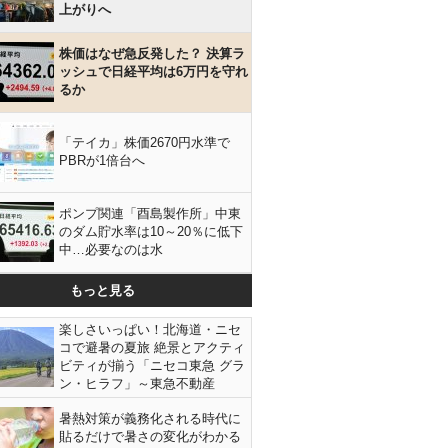
上がりへ
株価はなぜ急反発した？ 決算ラ
ッシュで日経平均は6万円を守れ
るか
「テイカ」株価2670円水準で
PBRが1倍台へ
ポンプ関連「酉島製作所」中東
のダム貯水率は10～20％に低下
中…必要なのは水
もっと見る
楽しさいっぱい！北海道・ニセ
コで避暑の夏旅 絶景とアクティ
ビティが揃う「ニセコ東急 グラ
ン・ヒラフ」～東急不動産
暑熱対策が義務化される時代に
貼るだけで暑さの変化がわかる