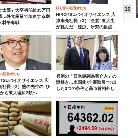
10
語り部の経営者たち
で太郎」大卒初任給35万円
HIROTSUバイオサイエンス 広
撃…外食産業で加速する劇
津崇亮社長（3）“金髪”東大生
人材争奪戦
が挑んだ「線虫」研究の原点
の経営者たち
異例の「日米協調為替介入」の
OTSUバイオサイエンス 広
謎解き…米国側が”裏取引”で出
亮社長（2）塾の先生の“ひ
した3つの条件と高市首相外し
”から東大理科2類へ