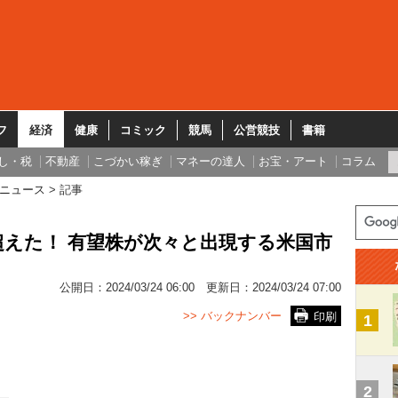
フ
経済
健康
コミック
競馬
公営競技
書籍
し・税
不動産
こづかい稼ぎ
マネーの達人
お宝・アート
コラム
ニュース
記事
えた！ 有望株が次々と出現する米国市
公開日：
2024/03/24 06:00
更新日：
2024/03/24 07:00
>> バックナンバー
印刷
1
2