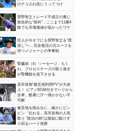
のテコ入れ役にうってつけ
菅野智之トレード不成立の裏に
致命的な“前科”…ここまで11勝4
敗でも市場価値が低かったワケ
巨人が今オフにも菅野智之を“買
戻し”へ…完全復活の元エースを
待つメジャーとの争奪戦
腎臓病（4）ソーセージ、ちく
わ、プロセスチーズの取り過ぎ
が腎機能を低下させる
高市首相“被災地利用PV”が大炎
上！ ピアノBGM付きでヘリから
合掌、酷暑に汗一滴かかない不
可解
被災地を踏み台に…確かにビン
ビン「伝わる」高市首相の人気
取り “政治の師”は激励に駆けず
り回るハード視察