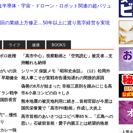
は半導体・宇宙・ドローン・ロボット関連の超バリュ
回の業績上方修正…50年以上に渡り黒字経営を実現
ライフ
健康
BOOKS
なボロ政権
「高市中心」視察動画と「空気読む」被災者…支
持離れも納得
まがいの決
シリーズ 保阪メモ「昭和史余話」（12）松岡外
「早期健全
相人事こそが宣戦布告通知遅れの間接的原因
偽善の8月が始まった 非核三原則を踏みにじる高
イラン戦争
市&小泉コンビの白々しさ
国防長官
熊本地震の被災地利用に続き…首相官邸が今度は
国民栄誉賞で「高市PR動画」作成し大炎上
穴”…慢性
高市首相のあいさつはコピペ率85％…「広島への
り
思い」石破前首相・愛子内親王とは絶望的格差
カレー味
人気