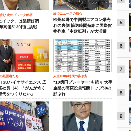
経済ニュースの核心
読む 次のブレーク銘柄
欧州猛暑で中国製エアコン爆売
ェイック」は業績好調
5
れの裏側 輸送時間短縮に国際貨
3年高値5130円に挑戦
物列車「中欧班列」が大活躍
6
7
の経営者たち
人生100年時代の歩き方
OTSUバイオサイエンス 広
“10億円プレーヤー”も続々 大手
亮社長（4）「がんが怖く
企業の高額役員報酬トップ50の
8
時代をつくりたい」
顔ぶれ
9