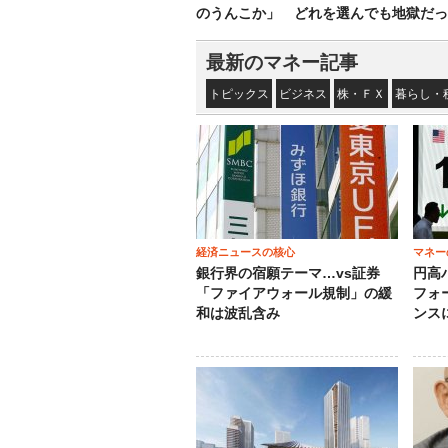
のうんこか」 どれを選んでも地獄だっ
最新のマネー記事
トピックス
ビジネス
株・ＦＸ
暮らし・
経済ニュースの核心
マネー
銀行界の宿願テーマ…vs証券
円高
「ファイアウォール規制」の緩
フォ
和は波乱含み
ンス