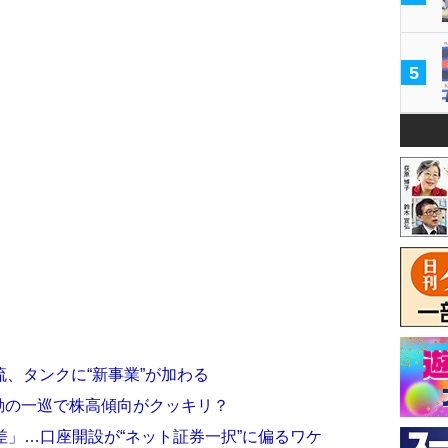
5
、タンクに“新事業”が加わる
動の一巡で株高傾向がクッキリ？
格差」…口座開設が“ネット証券一択”に偏るワケ