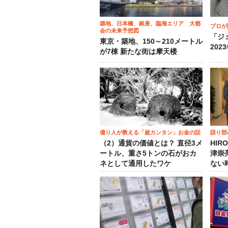
築地、日本橋、銀座、臨海エリア 大都
プロが
会の未来予想図
「ジ
東京・築地、150～210メートル
202
が7棟 新たな街は摩天楼
億り人が教える「超カンタン」お金の話
語り部
（2）通貨の価値とは？ 直径3メ
HIR
ートル、重さ5トンの石がおカ
津崇
ネとして通用したワケ
ない