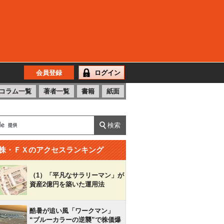
会員登録
ログイン
コラム一覧
著者一覧
書籍
紙面
株・ＦＸのアクセスランキング
（1）「平凡なサラリーマン」が
資産2億円を築いた運用法
酷暑が追い風「ワークマン」
“ブルーカラーの逆襲”で株価爆