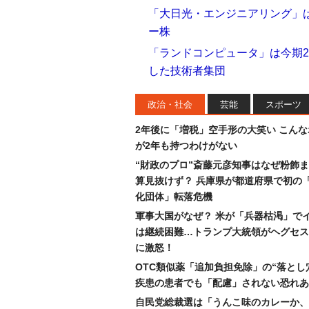
「大日光・エンジニアリング」
ー株
「ランドコンピュータ」は今期2
した技術者集団
政治・社会
芸能
スポーツ
2年後に「増税」空手形の大笑い こん
が2年も持つわけがない
“財政のプロ”斎藤元彦知事はなぜ粉飾
算見抜けず？ 兵庫県が都道府県で初の
化団体」転落危機
軍事大国がなぜ？ 米が「兵器枯渇」で
は継続困難…トランプ大統領がヘグセス
に激怒！
OTC類似薬「追加負担免除」の“落とし
疾患の患者でも「配慮」されない恐れあ
自民党総裁選は「うんこ味のカレーか、