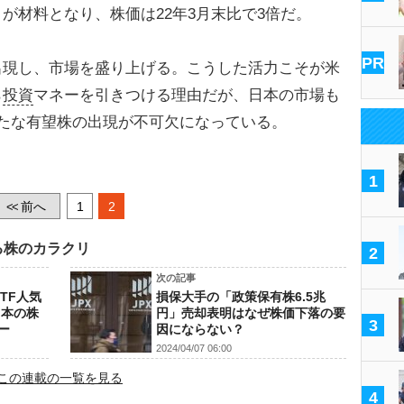
が材料となり、株価は22年3月末比で3倍だ。
PR
現し、市場を盛り上げる。こうした活力こそが米
ら
投資
マネーを引きつける理由だが、日本の市場も
新たな有望株の出現が不可欠になっている。
1
前へ
1
2
<<
る株のカラクリ
2
次の記事
TF人気
損保大手の「政策保有株6.5兆
日本の株
円」売却表明はなぜ株価下落の要
3
ー
因にならない？
2024/04/07 06:00
この連載の一覧を見る
4