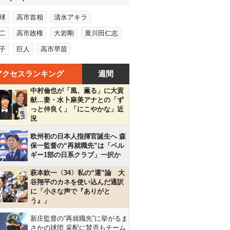
球
高市首相
清水アキラ
二
高市政権
大岩剛
黄川田仁志
子
巨人
高市早苗
アクセスランキング
週間
中村倫也が「風、薫る」に大貢
献…妻・水卜麻美アナとの「ず
っと仲良く」「にこやかな」近
況
欧州初の日本人指揮官誕生へ 森
保一監督の“再就職先”は「ベル
ギー1部の日系クラブ」一択か
萩本欽一〈34〉私の“運”論 大
谷翔平のカネを使い込んだ通訳
に「小さな声で『ありがと
う』」
新庄監督の“再就職先”に挙がるま
さかの球団 采配に賛否もチーム