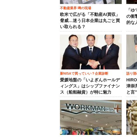
不動産業界 噂の現場
「ゆ
欧米で広がる「不動産AI買収」
の衝
脅威…迷う日本企業は丸ごと買
的な
い取られる？
新NISAで買っていい？企業診断
語り部
愛媛地盤の「いよぎんホールデ
HIR
ィングス」はシップファイナン
津崇
ス（船舶融資）が特に魅力
と言