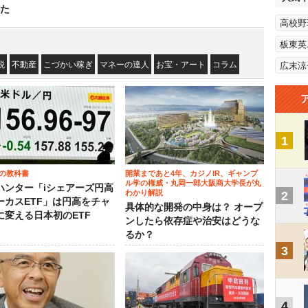
た
高校野
板東英
税
不動産
こづかい稼ぎ
マネーの達人
お宝・アート
コラム
広末涼
1
の教科書
開業まであと4年、カジノIR、ギャンブ
ル学の権威・丸岡一郎大阪商大学長が丸
ハンター「iシェアーズ円高
わかり解説
2
ーカスETF」は円高をチャ
具体的な開発の中身は？ オープ
に変える日本初のETF
ンしたら依存症や治安はどうな
るか？
3
4