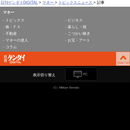
日刊ゲンダイDIGITAL
マネー
トピックスニュース
記事
マネー
トピックス
ビジネス
株・ＦＸ
暮らし・税
不動産
こづかい稼ぎ
マネーの達人
お宝・アート
コラム
表示切り替え
（C）Nikkan Gendai