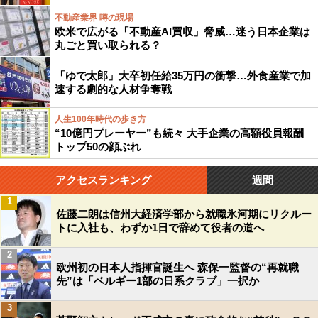
不動産業界 噂の現場
欧米で広がる「不動産AI買収」脅威…迷う日本企業は
丸ごと買い取られる？
「ゆで太郎」大卒初任給35万円の衝撃…外食産業で加
速する劇的な人材争奪戦
人生100年時代の歩き方
“10億円プレーヤー”も続々 大手企業の高額役員報酬
トップ50の顔ぶれ
アクセスランキング
週間
1
佐藤二朗は信州大経済学部から就職氷河期にリクルー
トに入社も、わずか1日で辞めて役者の道へ
2
欧州初の日本人指揮官誕生へ 森保一監督の“再就職
先”は「ベルギー1部の日系クラブ」一択か
3