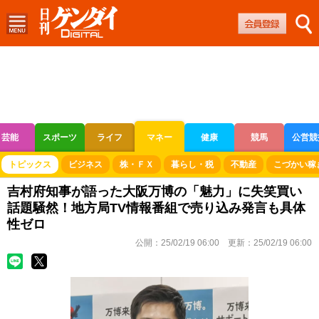
芸能
スポーツ
ライフ
マネー
健康
競馬
公営競
ボートレース
競輪
オートレース
トピックス
ビジネス
株・ＦＸ
暮らし・税
不動産
こづかい稼
吉村府知事が語った大阪万博の「魅力」に失笑買い
話題騒然！地方局TV情報番組で売り込み発言も具体
性ゼロ
公開：
25/02/19 06:00
更新：
25/02/19 06:00